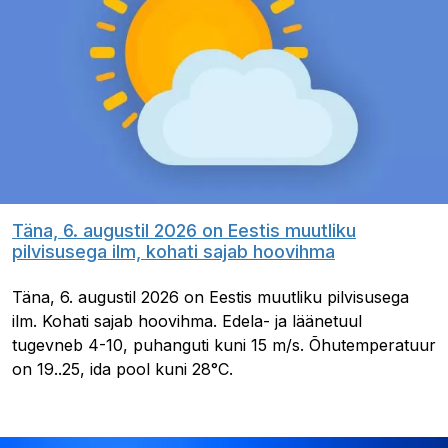
Täna, 6. augustil 2026 on Eestis muutliku
pilvisusega ilm, kohati sajab hoovihma
Täna, 6. augustil 2026 on Eestis muutliku pilvisusega
ilm. Kohati sajab hoovihma. Edela- ja läänetuul
tugevneb 4-10, puhanguti kuni 15 m/s. Õhutemperatuur
on 19..25, ida pool kuni 28°C.