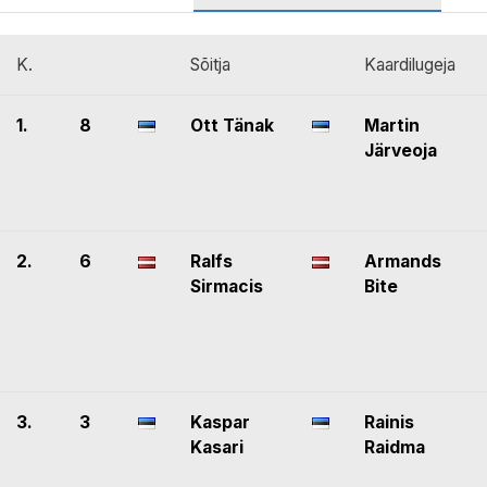
K.
Sõitja
Kaardilugeja
1.
8
Ott Tänak
Martin
Järveoja
2.
6
Ralfs
Armands
Sirmacis
Bite
3.
3
Kaspar
Rainis
Kasari
Raidma