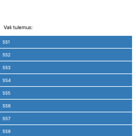
Vali tulemus:
SS1
SS2
SS3
SS4
SS5
SS6
SS7
SS8