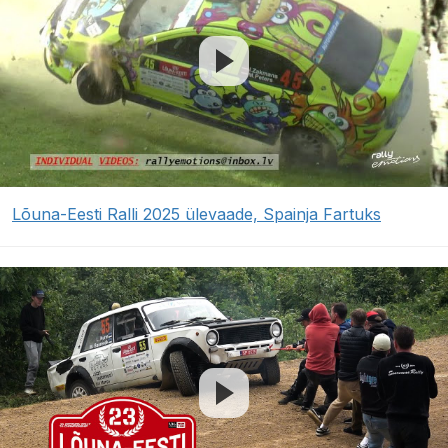
Lõuna-Eesti Ralli 2025 ülevaade, Spainja Fartuks