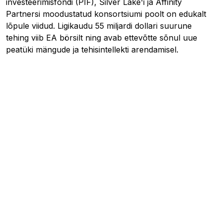
investeerimisfondi (PIF), Silver Lake'i ja Affinity
Partnersi moodustatud konsortsiumi poolt on edukalt
lõpule viidud. Ligikaudu 55 miljardi dollari suurune
tehing viib EA börsilt ning avab ettevõtte sõnul uue
peatüki mängude ja tehisintellekti arendamisel.