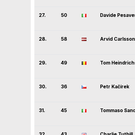
27.
50
Davide Pesave
28.
58
Arvid Carlsson
29.
49
Tom Heindrich
30.
36
Petr Kačírek
31.
45
Tommaso Sand
32.
43
Charlie Tuthill