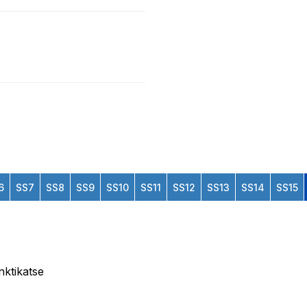
6
SS7
SS8
SS9
SS10
SS11
SS12
SS13
SS14
SS15
nktikatse