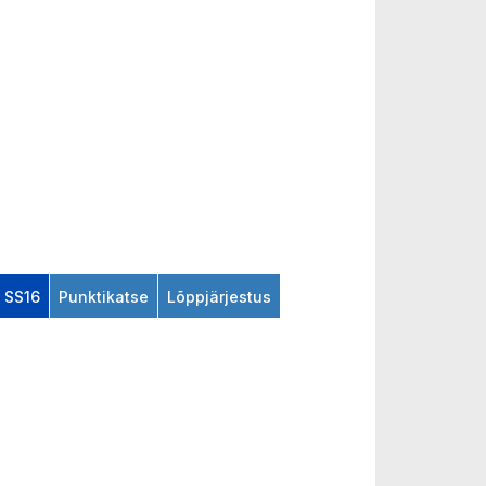
SS16
Punktikatse
Lõppjärjestus