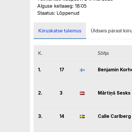
Alguse kellaaeg: 18:05
Staatus: Lõppenud
Kiiruskatse tulemus
Üldseis pärast kiir
K.
Sõitja
1.
17
Benjamin Korh
2.
3
Mārtiņš Sesks
3.
14
Calle Carlberg