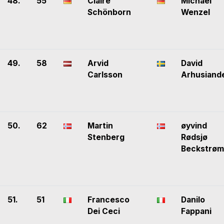
48.
55
Claire
Michael
Schönborn
Wenzel
49.
58
Arvid
David
Carlsson
Arhusiand
50.
62
Martin
øyvind
Stenberg
Rødsjø
Beckstrøm
51.
51
Francesco
Danilo
Dei Ceci
Fappani