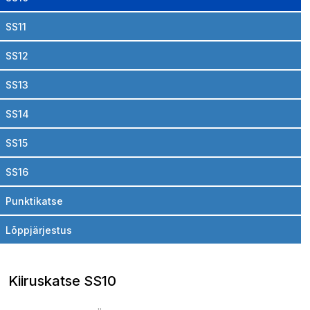
SS11
SS12
SS13
SS14
SS15
SS16
Punktikatse
Lõppjärjestus
Kiiruskatse SS10