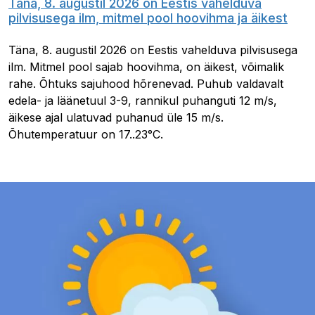
Täna, 8. augustil 2026 on Eestis vahelduva
pilvisusega ilm, mitmel pool hoovihma ja äikest
Täna, 8. augustil 2026 on Eestis vahelduva pilvisusega
ilm. Mitmel pool sajab hoovihma, on äikest, võimalik
rahe. Õhtuks sajuhood hõrenevad. Puhub valdavalt
edela- ja läänetuul 3-9, rannikul puhanguti 12 m/s,
äikese ajal ulatuvad puhanud üle 15 m/s.
Õhutemperatuur on 17..23°C.