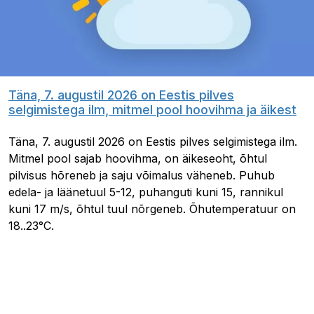
Täna, 7. augustil 2026 on Eestis pilves
selgimistega ilm, mitmel pool hoovihma ja äikest
Täna, 7. augustil 2026 on Eestis pilves selgimistega ilm.
Mitmel pool sajab hoovihma, on äikeseoht, õhtul
pilvisus hõreneb ja saju võimalus väheneb. Puhub
edela- ja läänetuul 5-12, puhanguti kuni 15, rannikul
kuni 17 m/s, õhtul tuul nõrgeneb. Õhutemperatuur on
18..23°C.