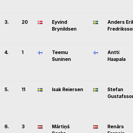
3.
20
Eyvind
Anders Eri
Brynildsen
Fredriksso
4.
1
Teemu
Antti
Suninen
Haapala
5.
11
Isak Reiersen
Stefan
Gustafsso
6.
3
Mārtiņš
Renārs