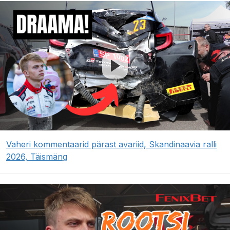
Vaheri kommentaarid pärast avariid, Skandinaavia ralli
2026, Täismäng