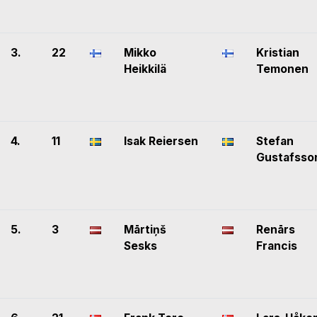
3.
22
Mikko
Kristian
Heikkilä
Temonen
4.
11
Isak Reiersen
Stefan
Gustafsso
5.
3
Mārtiņš
Renārs
Sesks
Francis