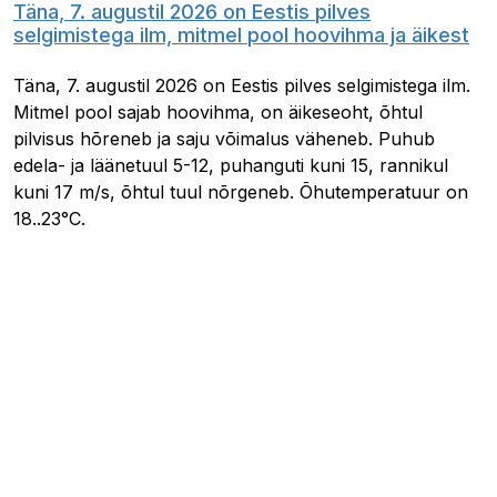
Täna, 7. augustil 2026 on Eestis pilves
selgimistega ilm, mitmel pool hoovihma ja äikest
Täna, 7. augustil 2026 on Eestis pilves selgimistega ilm.
Mitmel pool sajab hoovihma, on äikeseoht, õhtul
pilvisus hõreneb ja saju võimalus väheneb. Puhub
edela- ja läänetuul 5-12, puhanguti kuni 15, rannikul
kuni 17 m/s, õhtul tuul nõrgeneb. Õhutemperatuur on
18..23°C.