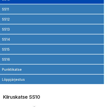
SS11
SS12
SS13
SS14
SS15
SS16
Punktikatse
Lõppjärjestus
Kiiruskatse SS10