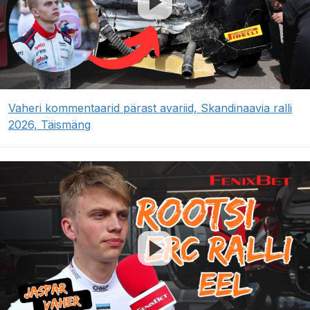
Vaheri kommentaarid pärast avariid, Skandinaavia ralli
2026, Täismäng