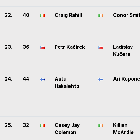
22.
40
Craig Rahill
Conor Smi
23.
36
Petr Kačírek
Ladislav
Kučera
24.
44
Aatu
Ari Kopon
Hakalehto
25.
32
Casey Jay
Killian
Coleman
McArdle