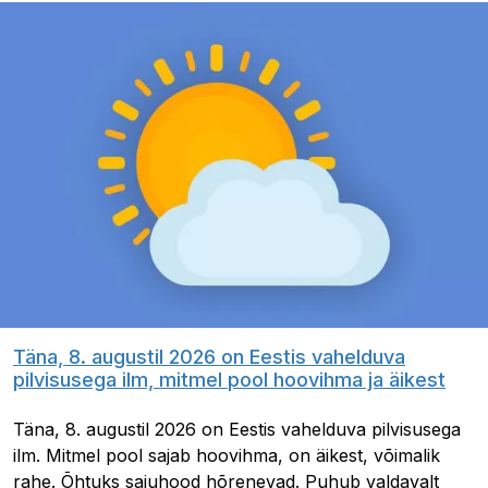
Täna, 8. augustil 2026 on Eestis vahelduva
pilvisusega ilm, mitmel pool hoovihma ja äikest
Täna, 8. augustil 2026 on Eestis vahelduva pilvisusega
ilm. Mitmel pool sajab hoovihma, on äikest, võimalik
rahe. Õhtuks sajuhood hõrenevad. Puhub valdavalt