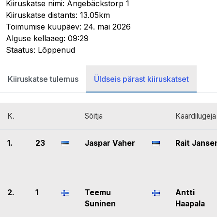
Kiiruskatse nimi: Ängebäckstorp 1
Kiiruskatse distants: 13.05km
Toimumise kuupäev: 24. mai 2026
Alguse kellaaeg: 09:29
Staatus: Lõppenud
Kiiruskatse tulemus
Üldseis pärast kiiruskatset
K.
Sõitja
Kaardilugeja
1.
23
Jaspar Vaher
Rait Janse
2.
1
Teemu
Antti
Suninen
Haapala