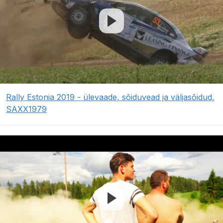
Rally Estonia 2019 - ülevaade, sõiduvead ja väljasõidud,
SAXX1979