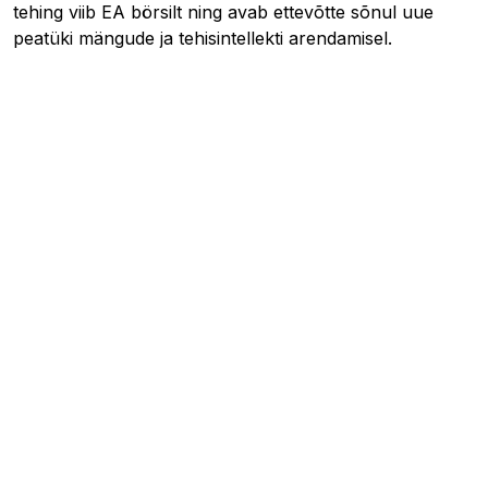
tehing viib EA börsilt ning avab ettevõtte sõnul uue
peatüki mängude ja tehisintellekti arendamisel.