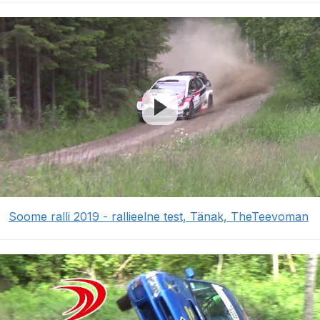
Soome ralli 2019 - rallieelne test, Tänak, TheTeevoman