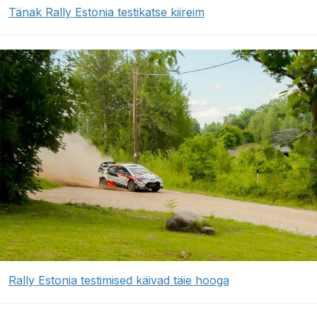
Tänak Rally Estonia testikatse kiireim
Rally Estonia testimised käivad täie hooga