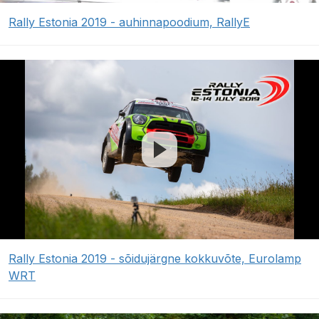
Rally Estonia 2019 - auhinnapoodium, RallyE
Rally Estonia 2019 - sõidujärgne kokkuvõte, Eurolamp
WRT