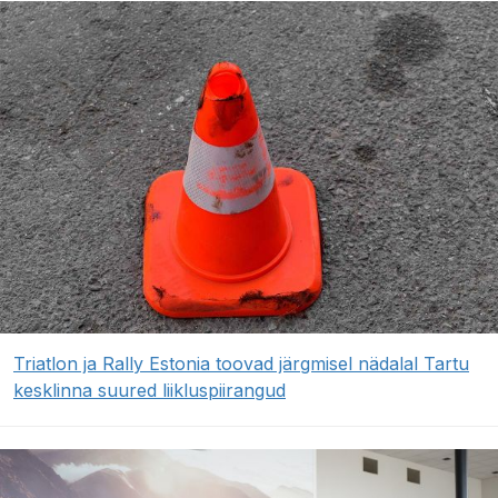
Triatlon ja Rally Estonia toovad järgmisel nädalal Tartu
kesklinna suured liikluspiirangud