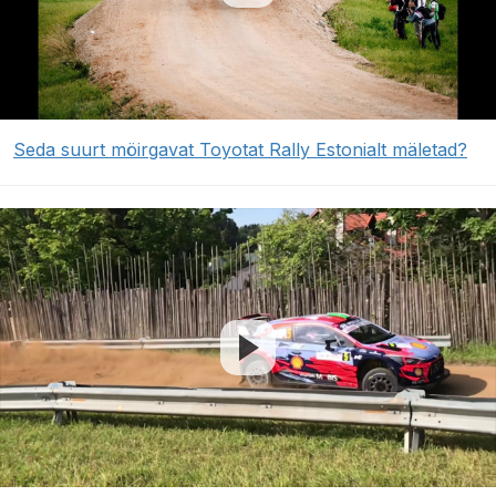
Seda suurt möirgavat Toyotat Rally Estonialt mäletad?