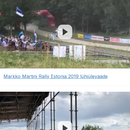
Markko Märtini Rally Estonia 2019 lühiülevaade