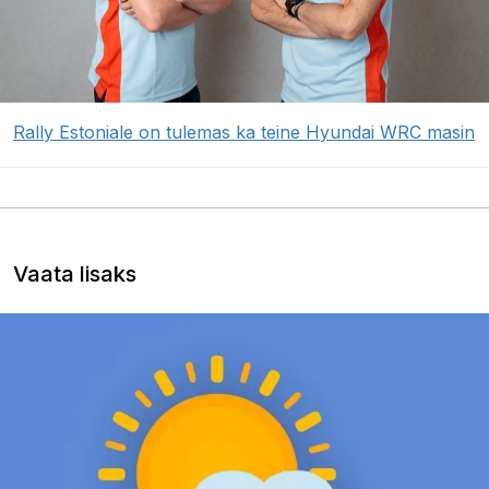
Rally Estoniale on tulemas ka teine Hyundai WRC masin
Vaata lisaks