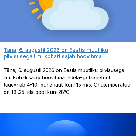
Täna, 6. augustil 2026 on Eestis muutliku
pilvisusega ilm, kohati sajab hoovihma
Täna, 6. augustil 2026 on Eestis muutliku pilvisusega
ilm. Kohati sajab hoovihma. Edela- ja läänetuul
tugevneb 4-10, puhanguti kuni 15 m/s. Õhutemperatuur
on 19..25, ida pool kuni 28°C.