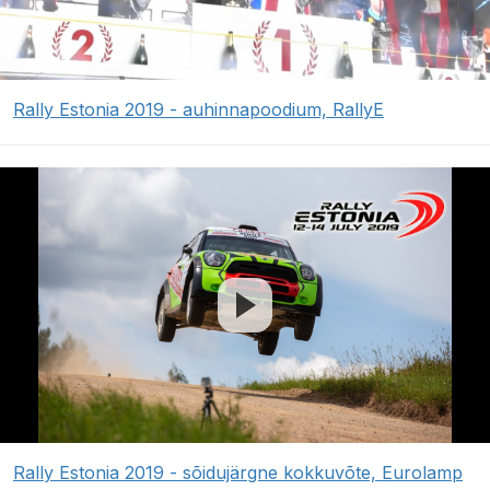
Rally Estonia 2019 - auhinnapoodium, RallyE
Rally Estonia 2019 - sõidujärgne kokkuvõte, Eurolamp