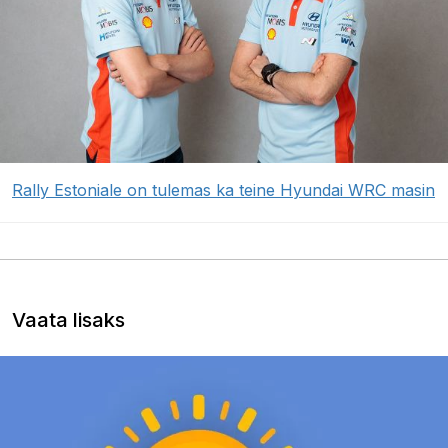
Rally Estoniale on tulemas ka teine Hyundai WRC masin
Vaata lisaks