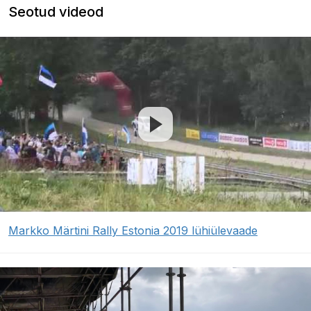
Seotud videod
Markko Märtini Rally Estonia 2019 lühiülevaade