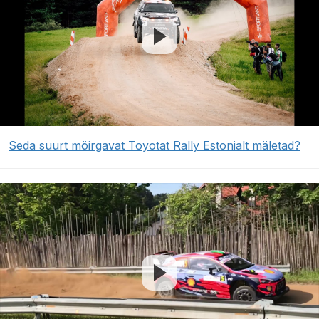
Seda suurt möirgavat Toyotat Rally Estonialt mäletad?