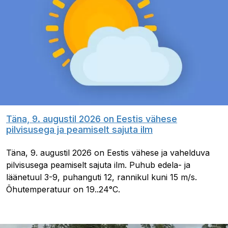
Täna, 9. augustil 2026 on Eestis vähese
pilvisusega ja peamiselt sajuta ilm
Täna, 9. augustil 2026 on Eestis vähese ja vahelduva
pilvisusega peamiselt sajuta ilm. Puhub edela- ja
läänetuul 3-9, puhanguti 12, rannikul kuni 15 m/s.
Õhutemperatuur on 19..24°C.