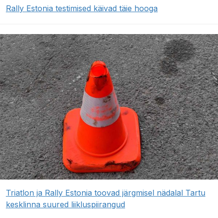
Rally Estonia testimised käivad täie hooga
Triatlon ja Rally Estonia toovad järgmisel nädalal Tartu
kesklinna suured liikluspiirangud