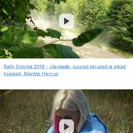
Rally Estonia 2019 - ülevaade, suured kiirused ja pikad
hüpped, Mantas Hercus