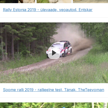
Rally Estonia 2019 - ülevaade, veoautod, Entskar
Soome ralli 2019 - rallieelne test, Tänak, TheTeevoman