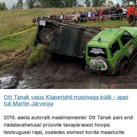
Ott Tänak vajus Klaperjahil masinaga külili – appi
tuli Martin Järveoja
2019. aasta autoralli maailmameister Ott Tänak pani end
nädalavahetusel proovile tavapärasest hoopis
teistsugusel rajal, osaledes esimest korda maasturite