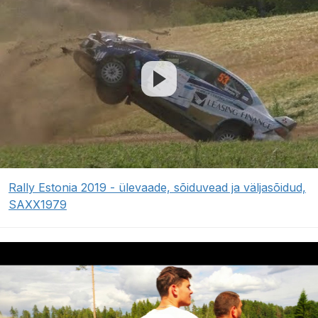
Rally Estonia 2019 - ülevaade, sõiduvead ja väljasõidud,
SAXX1979