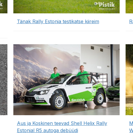
Tänak Rally Estonia testikatse kiireim
R
Aus ja Koskinen teevad Shell Helix Rally
M
Estonial R5 autoga debüüdi
W