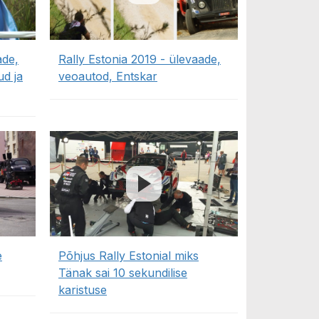
ade,
Rally Estonia 2019 - ülevaade,
ud ja
veoautod, Entskar
e
Põhjus Rally Estonial miks
Tänak sai 10 sekundilise
karistuse