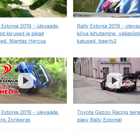
 Estonia 2019 - ülevaade,
Rally Estonia 2019 - üleva
d kiirused ja pikad
kõva kihutamine, väljasõid
ed, Mantas Hercus
katused, baertv2
 Estonia 2019 - ülevaade,
Toyota Gazoo Racing tein
ris Zonbergs
päev Rally Estonial