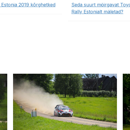
y Estonia 2019 kõrghetked
Seda suurt möirgavat Toyo
Rally Estonialt mäletad?