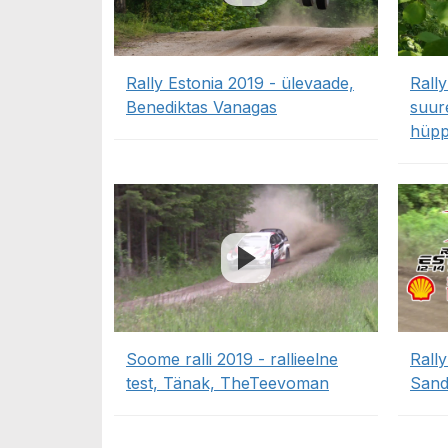
Rally Estonia 2019 - ülevaade,
Rally
Benediktas Vanagas
suure
hüpp
Soome ralli 2019 - rallieelne
Rally
test, Tänak, TheTeevoman
Sand