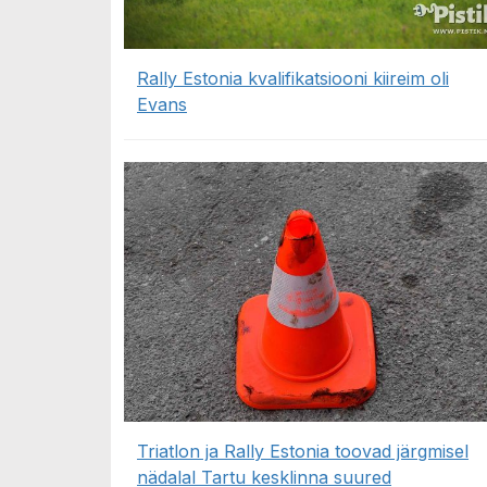
Rally Estonia kvalifikatsiooni kiireim oli
Evans
Triatlon ja Rally Estonia toovad järgmisel
nädalal Tartu kesklinna suured