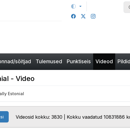
nnad/sõitjad
Tulemused
Punktiseis
Videod
Pildi
nial - Video
ally Estonial
Videosid kokku: 3830 | Kokku vaadatud 10831886 k
si