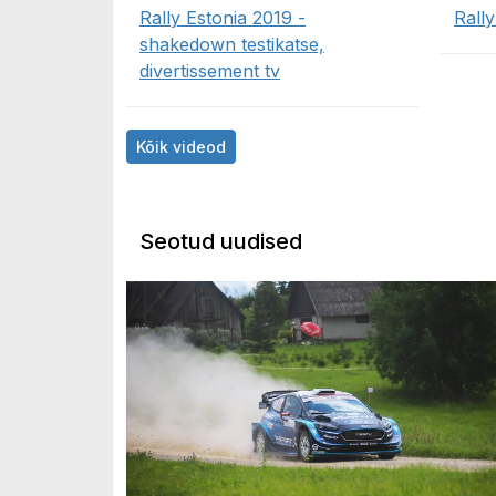
Rally Estonia 2019 -
Rall
shakedown testikatse,
divertissement tv
Kõik videod
Seotud uudised