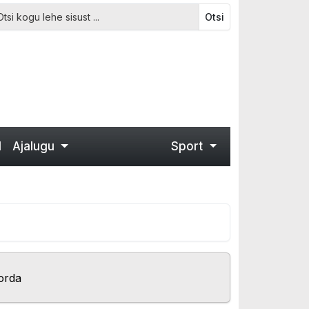
Otsi
d
Ajalugu
Sport
orda