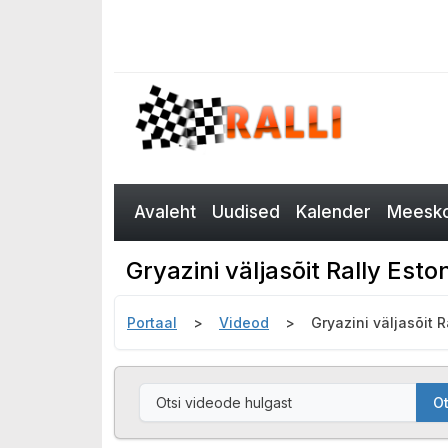
Avaleht
Uudised
Kalender
Meesko
Gryazini väljasõit Rally Esto
Portaal
Videod
Gryazini väljasõit R
Ot