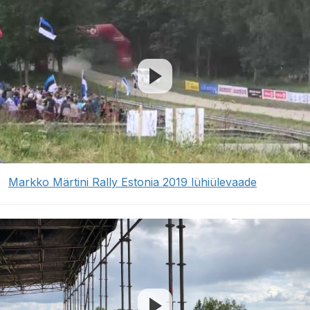
Markko Märtini Rally Estonia 2019 lühiülevaade