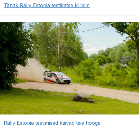
Tänak Rally Estonia testikatse kiireim
Rally Estonia testimised käivad täie hooga