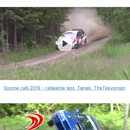
Soome ralli 2019 - rallieelne test, Tänak, TheTeevoman