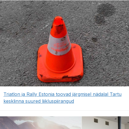
Triatlon ja Rally Estonia toovad järgmisel nädalal Tartu
kesklinna suured liikluspiirangud