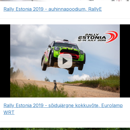
Rally Estonia 2019 - auhinnapoodium, RallyE
Rally Estonia 2019 - sõidujärgne kokkuvõte, Eurolamp
WRT