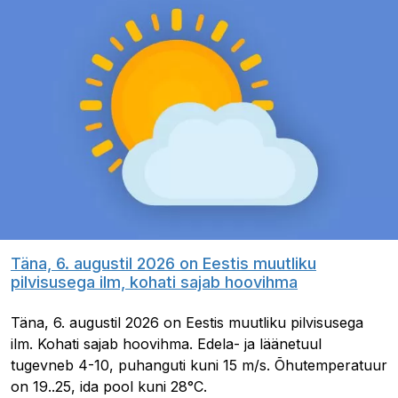
Täna, 6. augustil 2026 on Eestis muutliku
pilvisusega ilm, kohati sajab hoovihma
Täna, 6. augustil 2026 on Eestis muutliku pilvisusega
ilm. Kohati sajab hoovihma. Edela- ja läänetuul
tugevneb 4-10, puhanguti kuni 15 m/s. Õhutemperatuur
on 19..25, ida pool kuni 28°C.