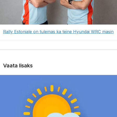
Rally Estoniale on tulemas ka teine Hyundai WRC masin
Vaata lisaks