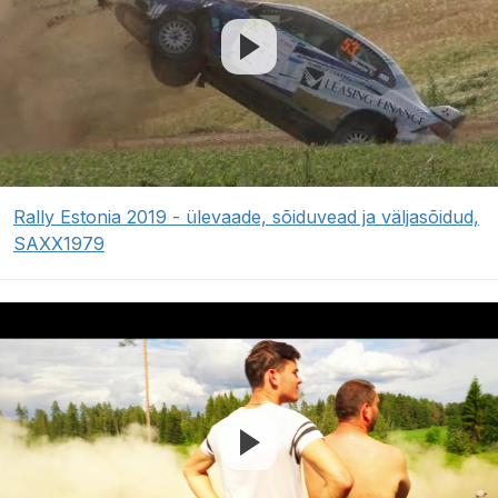
Rally Estonia 2019 - ülevaade, sõiduvead ja väljasõidud,
SAXX1979