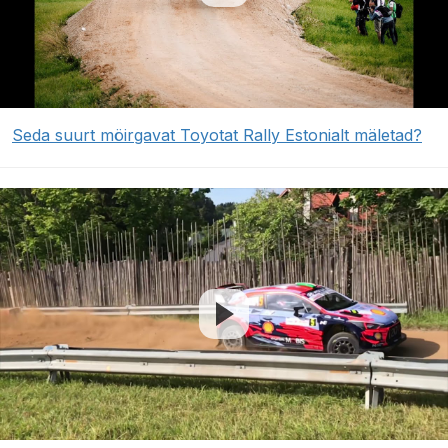
Seda suurt möirgavat Toyotat Rally Estonialt mäletad?