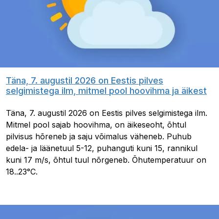
Täna, 7. augustil 2026 on Eestis pilves
selgimistega ilm, mitmel pool hoovihma ja äikest
Täna, 7. augustil 2026 on Eestis pilves selgimistega ilm.
Mitmel pool sajab hoovihma, on äikeseoht, õhtul
pilvisus hõreneb ja saju võimalus väheneb. Puhub
edela- ja läänetuul 5-12, puhanguti kuni 15, rannikul
kuni 17 m/s, õhtul tuul nõrgeneb. Õhutemperatuur on
18..23°C.