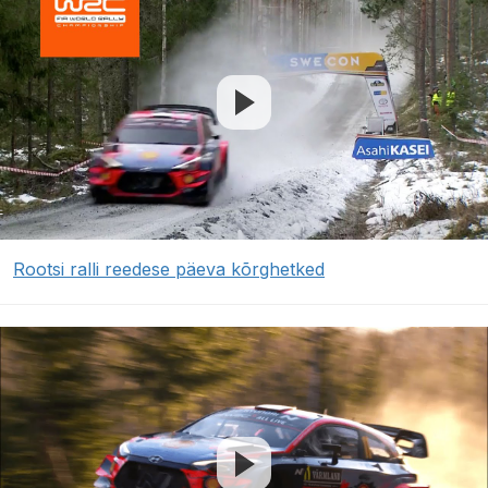
Rootsi ralli reedese päeva kõrghetked