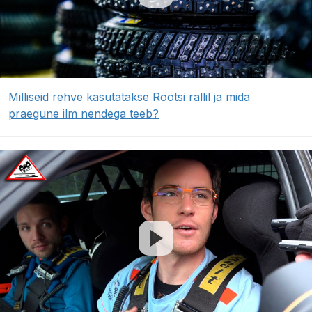
Milliseid rehve kasutatakse Rootsi rallil ja mida
praegune ilm nendega teeb?