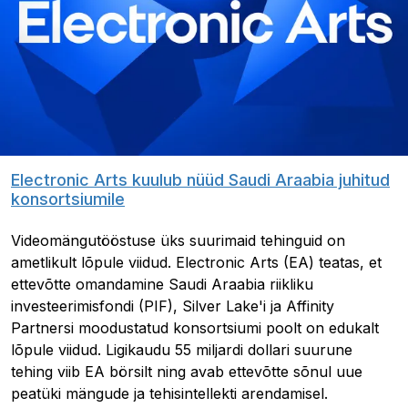
Electronic Arts kuulub nüüd Saudi Araabia juhitud
konsortsiumile
Videomängutööstuse üks suurimaid tehinguid on
ametlikult lõpule viidud. Electronic Arts (EA) teatas, et
ettevõtte omandamine Saudi Araabia riikliku
investeerimisfondi (PIF), Silver Lake'i ja Affinity
Partnersi moodustatud konsortsiumi poolt on edukalt
lõpule viidud. Ligikaudu 55 miljardi dollari suurune
tehing viib EA börsilt ning avab ettevõtte sõnul uue
peatüki mängude ja tehisintellekti arendamisel.