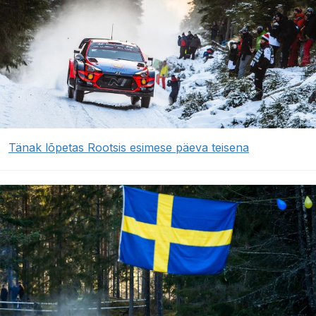
Tänak lõpetas Rootsis esimese päeva teisena