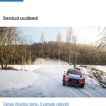
Seotud uudised
Tänak Rootsis teine, Evansile rallivõit