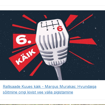
Rallisaade Kuues käik - Margus Murakas: Hyundaiga
sõitmine ongi kivist vee välja pigistamine