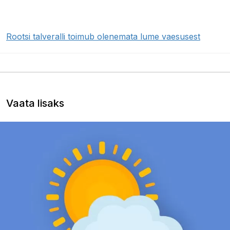
Rootsi talveralli toimub olenemata lume vaesusest
Vaata lisaks