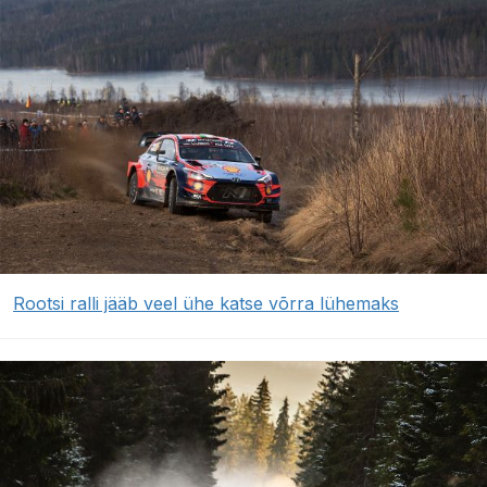
Rootsi ralli jääb veel ühe katse võrra lühemaks