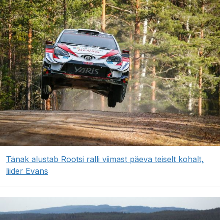
Tänak alustab Rootsi ralli viimast päeva teiselt kohalt,
liider Evans