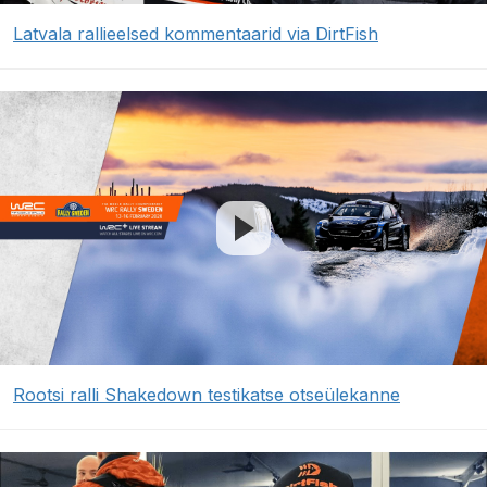
Latvala rallieelsed kommentaarid via DirtFish
Rootsi ralli Shakedown testikatse otseülekanne