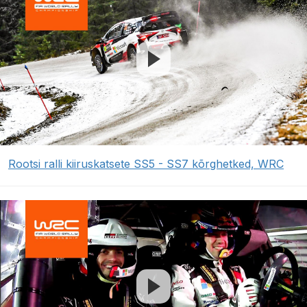
Rootsi ralli kiiruskatsete SS5 - SS7 kõrghetked, WRC