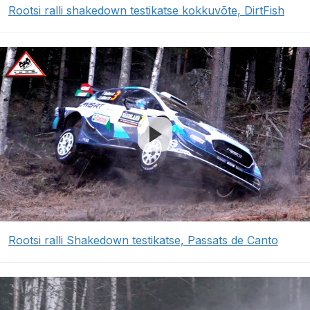
Rootsi ralli shakedown testikatse kokkuvõte, DirtFish
Rootsi ralli Shakedown testikatse, Passats de Canto