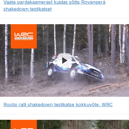
Vaata pardakaamerast kuidas sõitis Rovanperä
shakedown testikatset
Rootsi ralli shakedown testikatse kokkuvõte, WRC