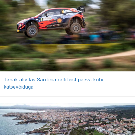
Tänak alustas Sardiinia ralli teist päeva kohe
katsevõiduga