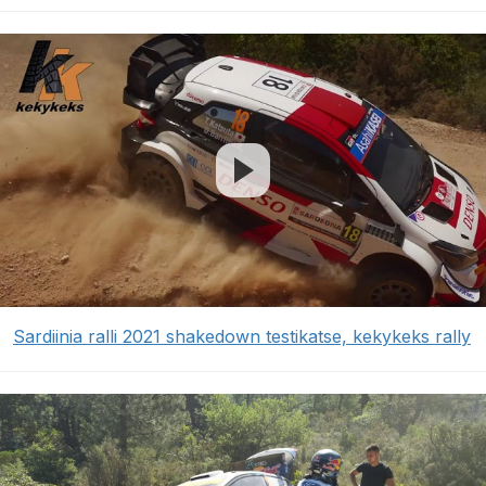
Sardiinia ralli 2021 shakedown testikatse, kekykeks rally