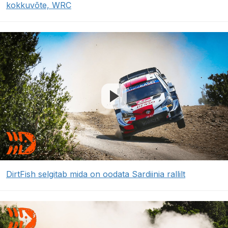
kokkuvõte, WRC
DirtFish selgitab mida on oodata Sardiinia rallilt