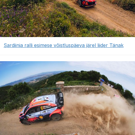
Sardiinia ralli esimese võistluspäeva järel liider Tänak