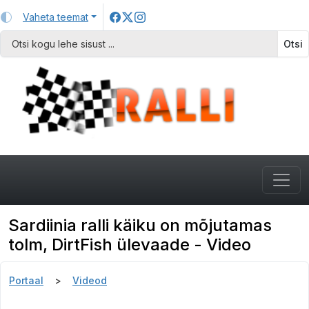
Vaheta teemat
Otsi
Sardiinia ralli käiku on mõjutamas
tolm, DirtFish ülevaade - Video
Portaal
Videod