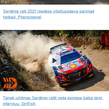
Sardiinia ralli 2021 reedese võistluspäeva parimad
hetked, Phenomenal
Tänak juhtimas Sardiinia rallit nelja esimese katse järel,
intervjuu, DirtFish