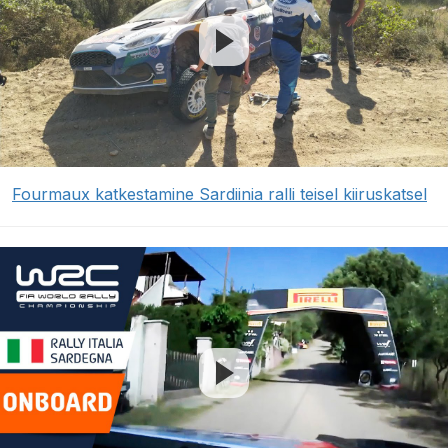
Fourmaux katkestamine Sardiinia ralli teisel kiiruskatsel