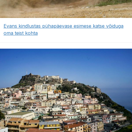
Evans kindlustas pühapäevase esimese katse võiduga
oma teist kohta