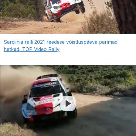
Sardiinia ralli 2021 reedese võistluspäeva parimad
hetked, TOP Video Rally