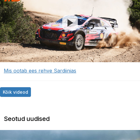
Mis ootab ees rehve Sardiinias
Kõik videod
Seotud uudised