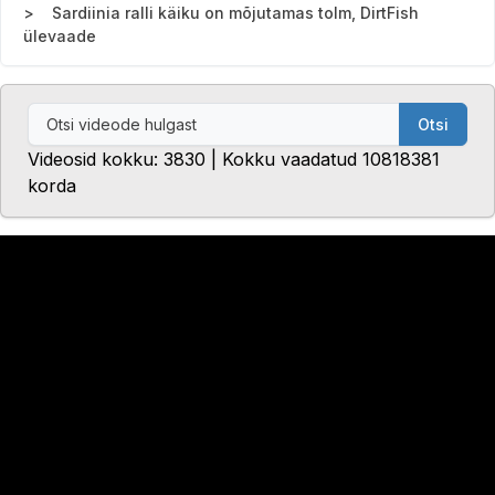
Sardiinia ralli käiku on mõjutamas tolm, DirtFish
ülevaade
Otsi
Videosid kokku: 3830 | Kokku vaadatud 10818381
korda