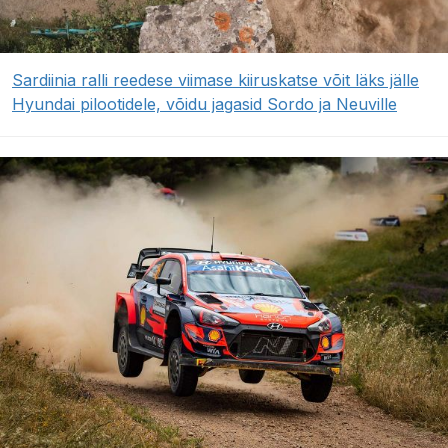
Sardiinia ralli reedese viimase kiiruskatse võit läks jälle
Hyundai pilootidele, võidu jagasid Sordo ja Neuville