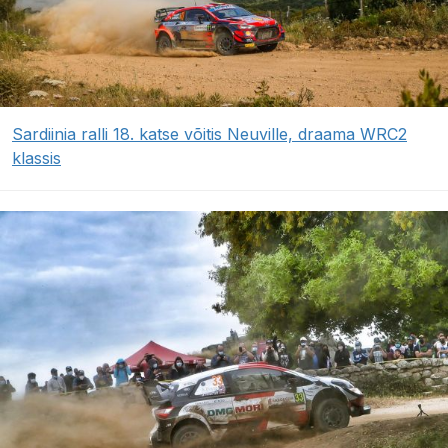
Sardiinia ralli 18. katse võitis Neuville, draama WRC2
klassis