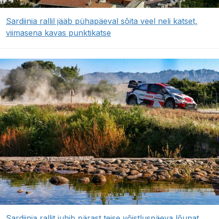
Sardiinia rallil jääb pühapäeval sõita veel neli katset,
viimasena kavas punktikatse
Sardiinia rallit juhib pärast teise võistluspäeva lõunat