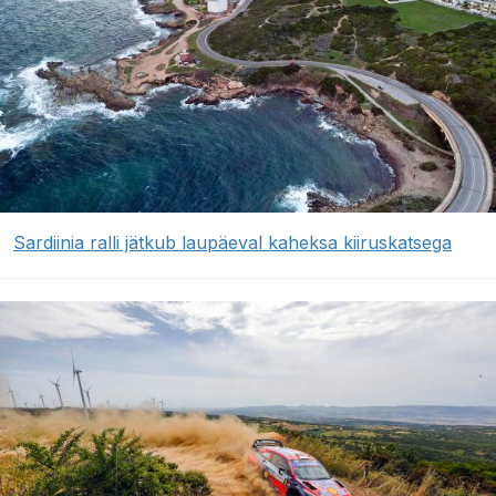
Sardiinia ralli jätkub laupäeval kaheksa kiiruskatsega