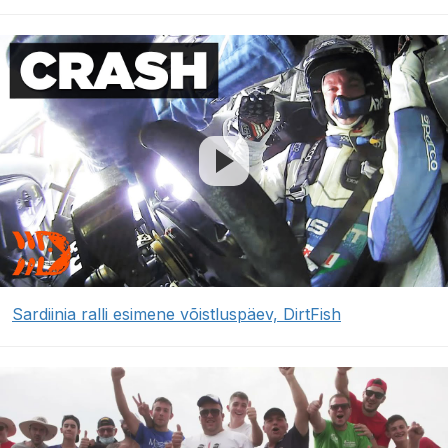
Sardiinia ralli esimene võistluspäev, DirtFish