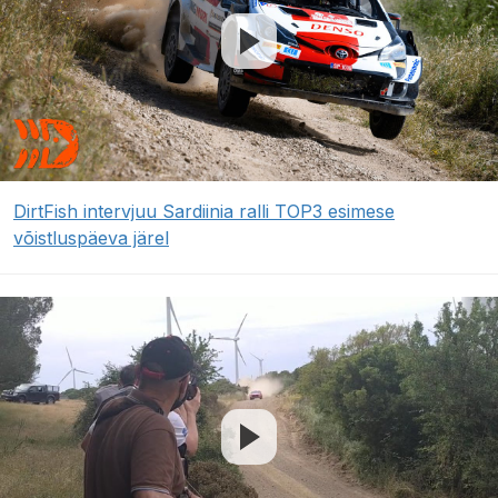
DirtFish intervjuu Sardiinia ralli TOP3 esimese
võistluspäeva järel