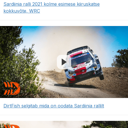
Sardiinia ralli 2021 kolme esimese kiiruskatse
kokkuvõte, WRC
DirtFish selgitab mida on oodata Sardiinia rallilt