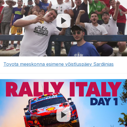
Toyota meeskonna esimene võistluspäev Sardiinias