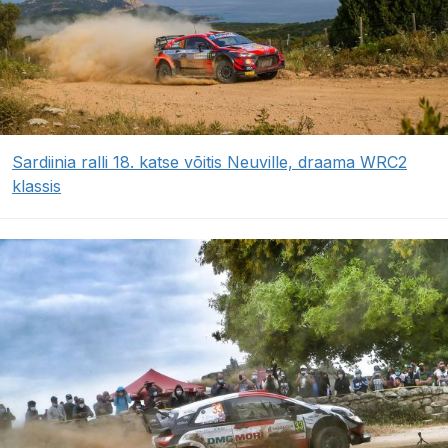
Sardiinia ralli 18. katse võitis Neuville, draama WRC2
klassis