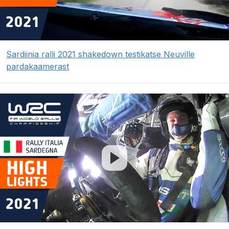
Sardiinia ralli 2021 shakedown testikatse Neuville
pardakaamerast