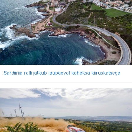
Sardiinia ralli jätkub laupäeval kaheksa kiiruskatsega