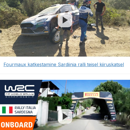
Fourmaux katkestamine Sardiinia ralli teisel kiiruskatsel