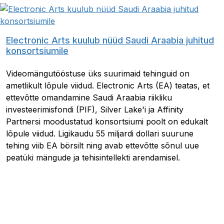
Electronic Arts kuulub nüüd Saudi Araabia juhitud
konsortsiumile
Videomängutööstuse üks suurimaid tehinguid on
ametlikult lõpule viidud. Electronic Arts (EA) teatas, et
ettevõtte omandamine Saudi Araabia riikliku
investeerimisfondi (PIF), Silver Lake'i ja Affinity
Partnersi moodustatud konsortsiumi poolt on edukalt
lõpule viidud. Ligikaudu 55 miljardi dollari suurune
tehing viib EA börsilt ning avab ettevõtte sõnul uue
peatüki mängude ja tehisintellekti arendamisel.