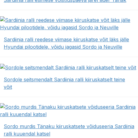
Sardiinia ralli esimese võistluspäeva järel liider Tänak
Sardiinia ralli reedese viimase kiiruskatse võit läks jälle
Hyundai pilootidele, võidu jagasid Sordo ja Neuville
Sordole seitsmendalt Sardiinia ralli kiiruskatselt teine
võit
Sordo murdis Tänaku kiiruskatsete võiduseeria Sardiinia
ralli kuuendal katsel