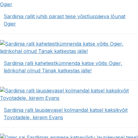
Sardiinia rallit juhib pärast teise võistluspäeva lõunat
Ogier
Sardiinia ralli kaheteistkümnenda katse võitis Ogier,
liidrikohal olnud Tänak katkestas jälle!
Sardiinia ralli laupäevasel kolmandal katsel kaksikvõit
Toyotadele, kiireim Evans