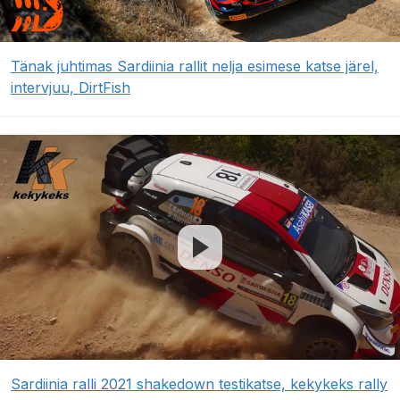
Tänak juhtimas Sardiinia rallit nelja esimese katse järel,
intervjuu, DirtFish
Sardiinia ralli 2021 shakedown testikatse, kekykeks rally