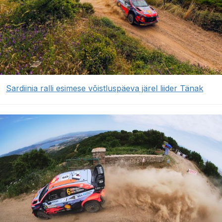
Sardiinia ralli esimese võistluspäeva järel liider Tänak