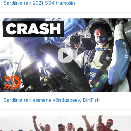
Sardiinia ralli 2021 SS4 trampliin
Sardiinia ralli esimene võistluspäev, DirtFish