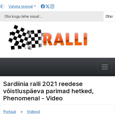
Vaheta teemat
Otsi
Sardiinia ralli 2021 reedese
võistluspäeva parimad hetked,
Phenomenal - Video
Portaal
Videod