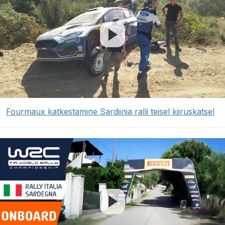
Fourmaux katkestamine Sardiinia ralli teisel kiiruskatsel