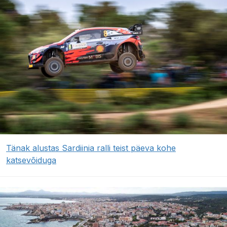
Tänak alustas Sardiinia ralli teist päeva kohe
katsevõiduga