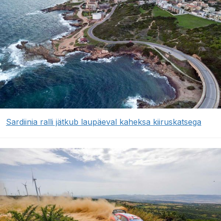
Sardiinia ralli jätkub laupäeval kaheksa kiiruskatsega