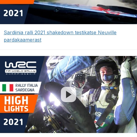
Sardiinia ralli 2021 shakedown testikatse Neuville
pardakaamerast