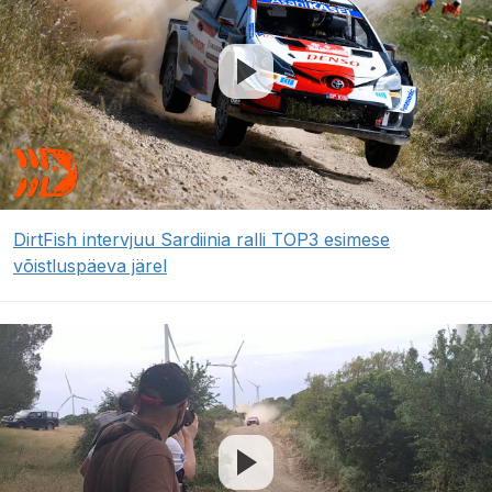
DirtFish intervjuu Sardiinia ralli TOP3 esimese
võistluspäeva järel