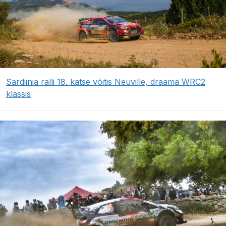
Sardiinia ralli 18. katse võitis Neuville, draama WRC2
klassis