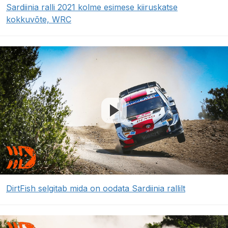
Sardiinia ralli 2021 kolme esimese kiiruskatse
kokkuvõte, WRC
DirtFish selgitab mida on oodata Sardiinia rallilt