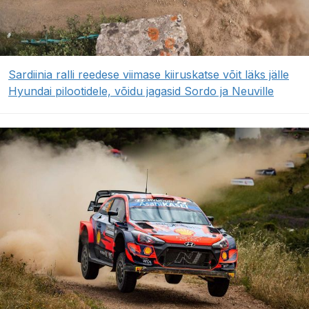
Sardiinia ralli reedese viimase kiiruskatse võit läks jälle
Hyundai pilootidele, võidu jagasid Sordo ja Neuville