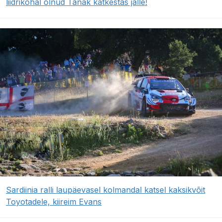
liidrikohal olnud Tänak katkestas jälle!
Sardiinia ralli laupäevasel kolmandal katsel kaksikvõit
Toyotadele, kiireim Evans