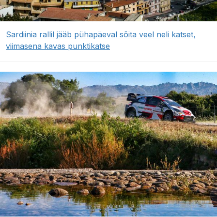
Sardiinia rallil jääb pühapäeval sõita veel neli katset,
viimasena kavas punktikatse