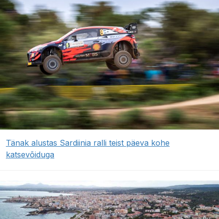
Tänak alustas Sardiinia ralli teist päeva kohe
katsevõiduga