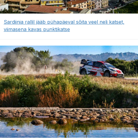
Sardiinia rallil jääb pühapäeval sõita veel neli katset,
viimasena kavas punktikatse