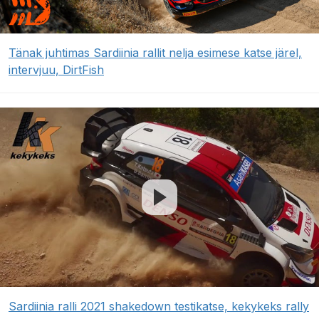
Tänak juhtimas Sardiinia rallit nelja esimese katse järel,
intervjuu, DirtFish
Sardiinia ralli 2021 shakedown testikatse, kekykeks rally