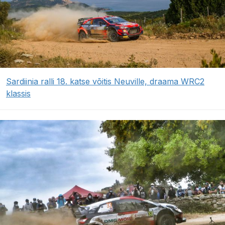
Sardiinia ralli 18. katse võitis Neuville, draama WRC2
klassis