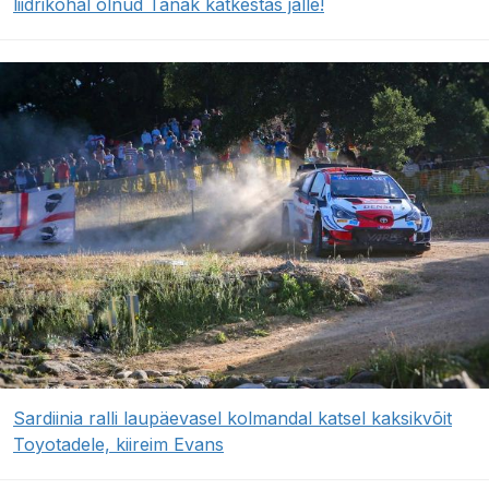
liidrikohal olnud Tänak katkestas jälle!
Sardiinia ralli laupäevasel kolmandal katsel kaksikvõit
Toyotadele, kiireim Evans