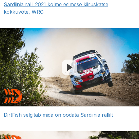
Sardiinia ralli 2021 kolme esimese kiiruskatse
kokkuvõte, WRC
DirtFish selgitab mida on oodata Sardiinia rallilt