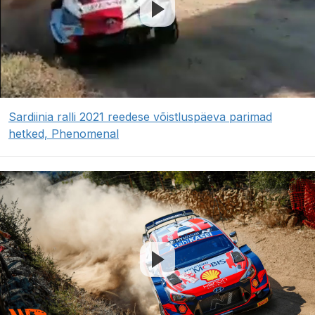
Sardiinia ralli 2021 reedese võistluspäeva parimad
hetked, Phenomenal