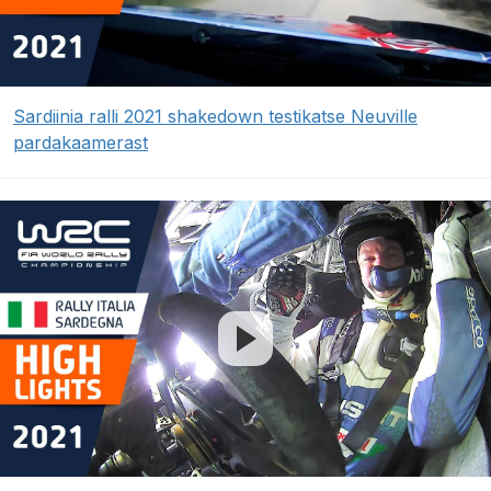
Sardiinia ralli 2021 shakedown testikatse Neuville
pardakaamerast