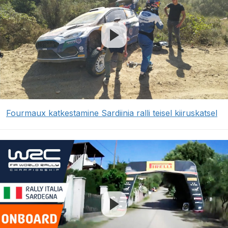
Fourmaux katkestamine Sardiinia ralli teisel kiiruskatsel