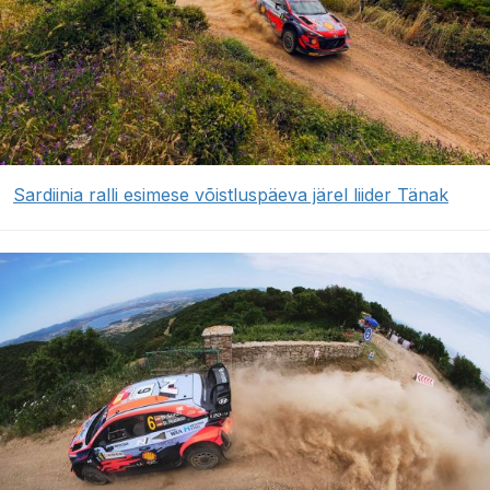
Sardiinia ralli esimese võistluspäeva järel liider Tänak