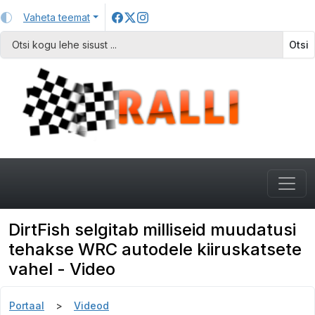
Vaheta teemat
Otsi
DirtFish selgitab milliseid muudatusi
tehakse WRC autodele kiiruskatsete
vahel - Video
Portaal
Videod