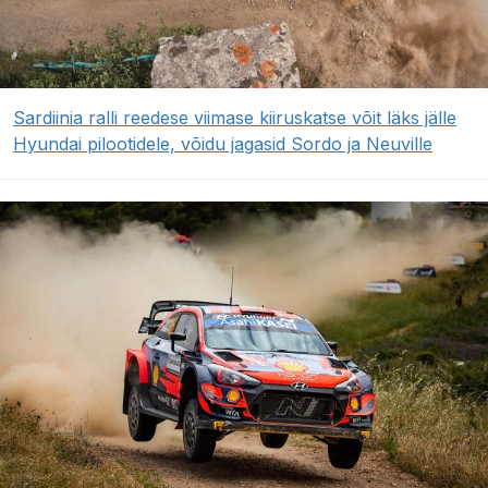
Sardiinia ralli reedese viimase kiiruskatse võit läks jälle
Hyundai pilootidele, võidu jagasid Sordo ja Neuville