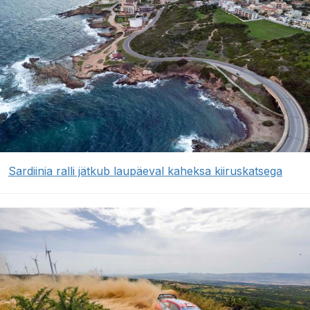
Sardiinia ralli jätkub laupäeval kaheksa kiiruskatsega