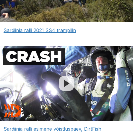
Sardiinia ralli 2021 SS4 trampliin
Sardiinia ralli esimene võistluspäev, DirtFish