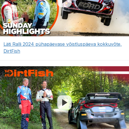
Läti Ralli 2024 pühapäevase võistluspäeva kokkuvõte,
DirtFish