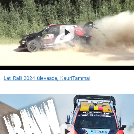
Läti Ralli 2024 ülevaade, KauriTammai