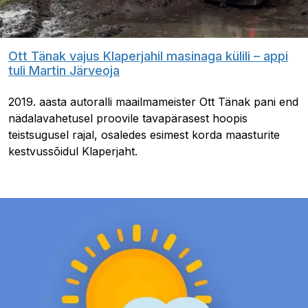
Ott Tänak vajus Klaperjahil masinaga külili – appi
tuli Martin Järveoja
2019. aasta autoralli maailmameister Ott Tänak pani end
nädalavahetusel proovile tavapärasest hoopis
teistsugusel rajal, osaledes esimest korda maasturite
kestvussõidul Klaperjaht.