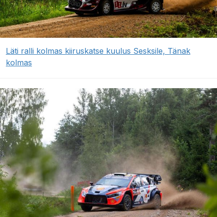
Läti ralli kolmas kiiruskatse kuulus Sesksile, Tänak
kolmas