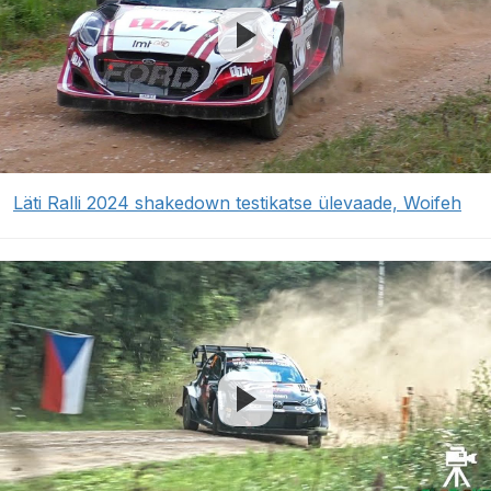
Läti Ralli 2024 shakedown testikatse ülevaade, Woifeh