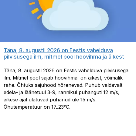
Täna, 8. augustil 2026 on Eestis vahelduva
pilvisusega ilm, mitmel pool hoovihma ja äikest
Täna, 8. augustil 2026 on Eestis vahelduva pilvisusega
ilm. Mitmel pool sajab hoovihma, on äikest, võimalik
rahe. Õhtuks sajuhood hõrenevad. Puhub valdavalt
edela- ja läänetuul 3-9, rannikul puhanguti 12 m/s,
äikese ajal ulatuvad puhanud üle 15 m/s.
Õhutemperatuur on 17..23°C.