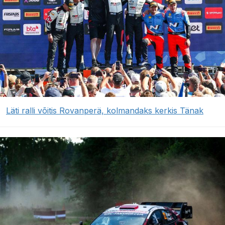
Läti ralli võitis Rovanperä, kolmandaks kerkis Tänak