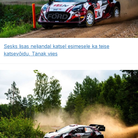
Sesks lisas neljandal katsel esimesele ka teise
katsevõidu, Tänak viies