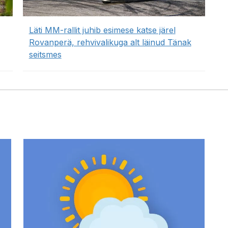
Läti MM-rallit juhib esimese katse järel
Rovanperä, rehvivalikuga alt läinud Tänak
seitsmes