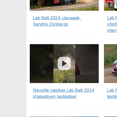
Läti Ralli 2024 ülevaade,
Läti
Sandris Zonbergs
võis
inter
Neuville napikas Läti Ralli 2024
Läti
shakedown testikatsel
test