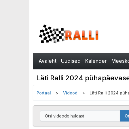
Avaleht
Uudised
Kalender
Meesko
Läti Ralli 2024 pühapäevase
Portaal
Videod
Läti Ralli 2024 pü
Ot