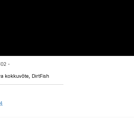
:02 -
va kokkuvõte, DirtFish
24