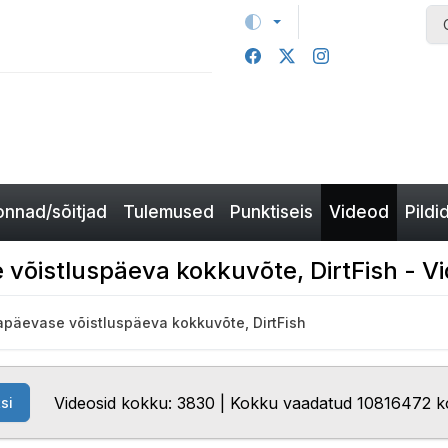
nnad/sõitjad
Tulemused
Punktiseis
Videod
Pildi
 võistluspäeva kokkuvõte, DirtFish - V
hapäevase võistluspäeva kokkuvõte, DirtFish
Videosid kokku: 3830 | Kokku vaadatud 10816472 k
si