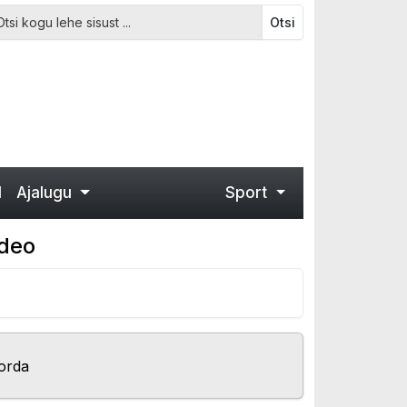
Otsi
d
Ajalugu
Sport
ideo
orda