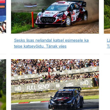
Sesks lisas neljandal katsel esimesele ka
L
teise katsevõidu, Tänak viies
T