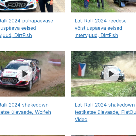
 Ralli 2024 pühapäevase
Läti Ralli 2024 reedese
tluspäeva eelsed
võistluspäeva eelsed
vjuud, DirtFish
intervjuud, DirtFish
 Ralli 2024 shakedown
Läti Ralli 2024 shakedown
ikatse ülevaade, Woifeh
testikatse ülevaade, FlatOu
Video