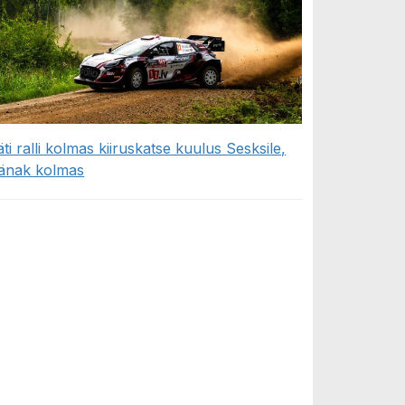
äti ralli kolmas kiiruskatse kuulus Sesksile,
änak kolmas