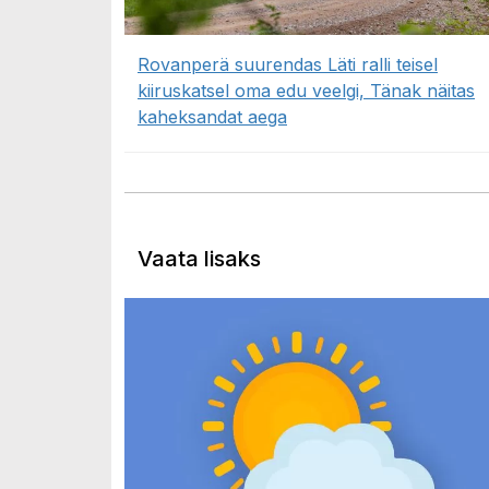
Rovanperä suurendas Läti ralli teisel
kiiruskatsel oma edu veelgi, Tänak näitas
kaheksandat aega
Vaata lisaks