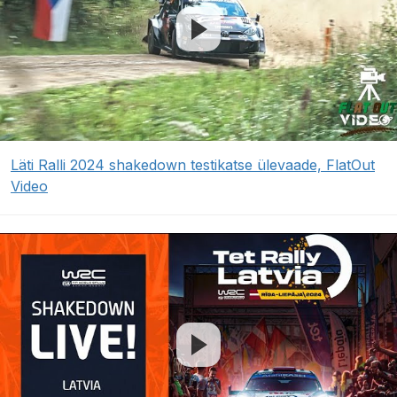
Läti Ralli 2024 shakedown testikatse ülevaade, FlatOut
Video