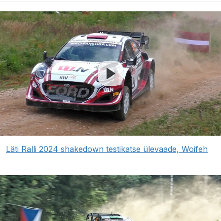
Läti Ralli 2024 shakedown testikatse ülevaade, Woifeh