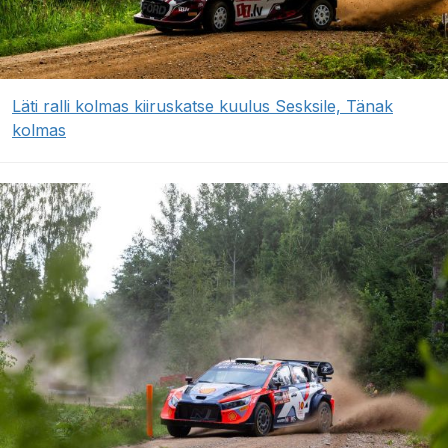
Läti ralli kolmas kiiruskatse kuulus Sesksile, Tänak
kolmas