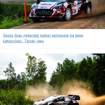
Sesks lisas neljandal katsel esimesele ka teise
katsevõidu, Tänak viies