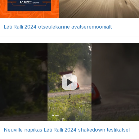
Läti Ralli 2024 otseülekanne avatseremoonialt
Neuville napikas Läti Ralli 2024 shakedown testikatsel