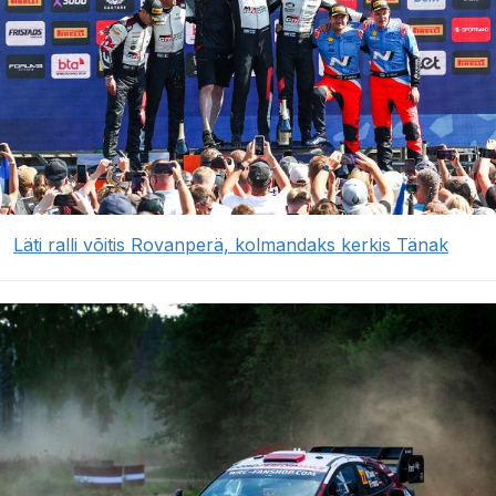
Läti ralli võitis Rovanperä, kolmandaks kerkis Tänak