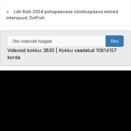
Läti Ralli 2024 pühapäevase võistluspäeva eelsed
intervjuud, DirtFish
Otsi
Videosid kokku: 3830 | Kokku vaadatud 10814157
korda