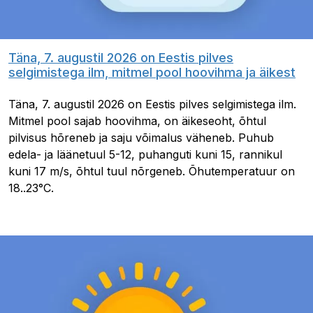
Täna, 7. augustil 2026 on Eestis pilves
selgimistega ilm, mitmel pool hoovihma ja äikest
Täna, 7. augustil 2026 on Eestis pilves selgimistega ilm.
Mitmel pool sajab hoovihma, on äikeseoht, õhtul
pilvisus hõreneb ja saju võimalus väheneb. Puhub
edela- ja läänetuul 5-12, puhanguti kuni 15, rannikul
kuni 17 m/s, õhtul tuul nõrgeneb. Õhutemperatuur on
18..23°C.