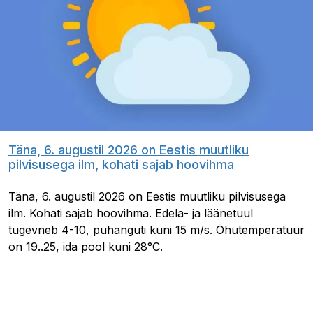
Täna, 6. augustil 2026 on Eestis muutliku
pilvisusega ilm, kohati sajab hoovihma
Täna, 6. augustil 2026 on Eestis muutliku pilvisusega
ilm. Kohati sajab hoovihma. Edela- ja läänetuul
tugevneb 4-10, puhanguti kuni 15 m/s. Õhutemperatuur
on 19..25, ida pool kuni 28°C.