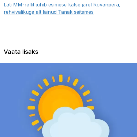
Läti MM-rallit juhib esimese katse järel Rovanperä,
rehvivalikuga alt läinud Tänak seitsmes
Vaata lisaks