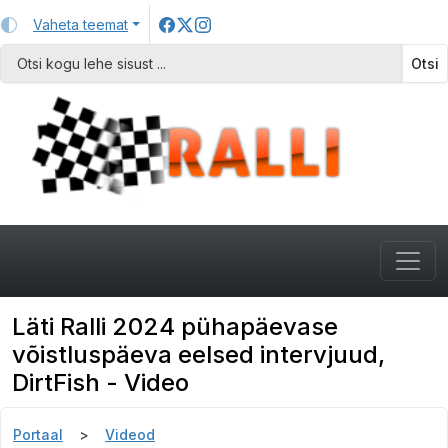
Vaheta teemat
Otsi
Läti Ralli 2024 pühapäevase
võistluspäeva eelsed intervjuud,
DirtFish - Video
Portaal
Videod