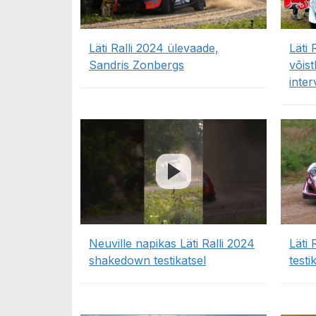
Läti Ralli 2024 ülevaade,
Läti
Sandris Zonbergs
võis
inter
Neuville napikas Läti Ralli 2024
Läti
shakedown testikatsel
test