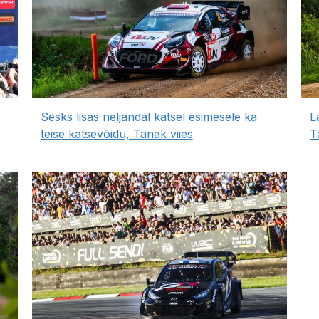
Sesks lisas neljandal katsel esimesele ka
L
teise katsevõidu, Tänak viies
T