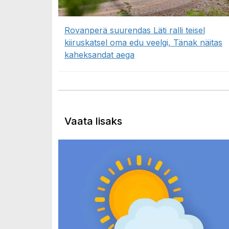
Rovanperä suurendas Läti ralli teisel
kiiruskatsel oma edu veelgi, Tänak näitas
kaheksandat aega
Vaata lisaks