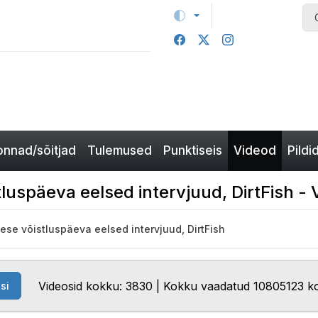
nnad/sõitjad
Tulemused
Punktiseis
Videod
Pildi
tluspäeva eelsed intervjuud, DirtFish - 
dese võistluspäeva eelsed intervjuud, DirtFish
Videosid kokku: 3830 | Kokku vaadatud 10805123 k
si