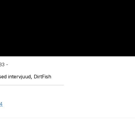
33 -
sed intervjuud, DirtFish
24