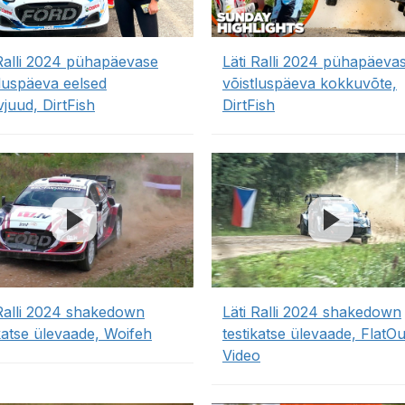
 Ralli 2024 pühapäevase
Läti Ralli 2024 pühapäeva
tluspäeva eelsed
võistluspäeva kokkuvõte,
vjuud, DirtFish
DirtFish
 Ralli 2024 shakedown
Läti Ralli 2024 shakedown
ikatse ülevaade, Woifeh
testikatse ülevaade, FlatOu
Video