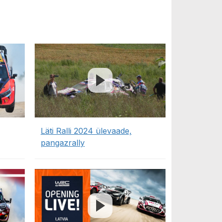
Läti Ralli 2024 ülevaade,
pangazrally