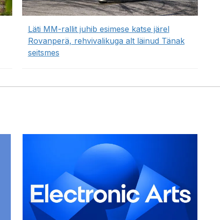
Läti MM-rallit juhib esimese katse järel
Rovanperä, rehvivalikuga alt läinud Tänak
seitsmes