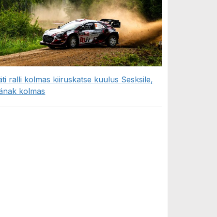
äti ralli kolmas kiiruskatse kuulus Sesksile,
änak kolmas