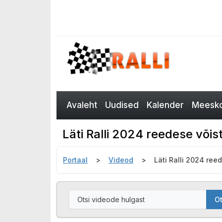
Avaleht
Uudised
Kalender
Meesko
Läti Ralli 2024 reedese võis
Portaal
Videod
Läti Ralli 2024 ree
Ot