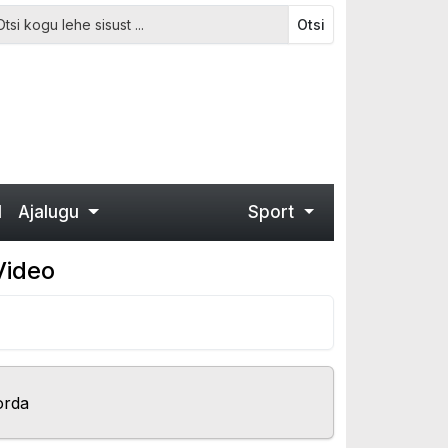
Otsi
d
Ajalugu
Sport
Video
orda