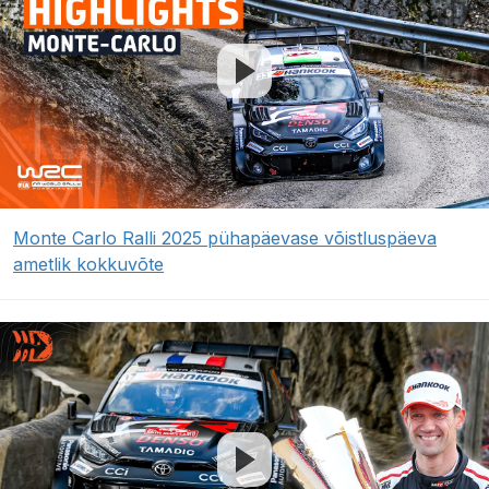
Monte Carlo Ralli 2025 pühapäevase võistluspäeva
ametlik kokkuvõte