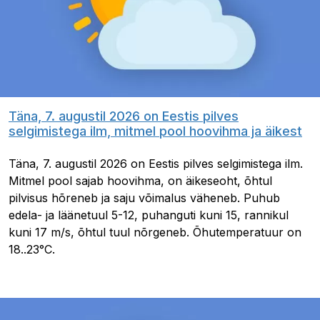
Täna, 7. augustil 2026 on Eestis pilves
selgimistega ilm, mitmel pool hoovihma ja äikest
Täna, 7. augustil 2026 on Eestis pilves selgimistega ilm.
Mitmel pool sajab hoovihma, on äikeseoht, õhtul
pilvisus hõreneb ja saju võimalus väheneb. Puhub
edela- ja läänetuul 5-12, puhanguti kuni 15, rannikul
kuni 17 m/s, õhtul tuul nõrgeneb. Õhutemperatuur on
18..23°C.