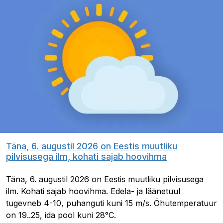
Täna, 6. augustil 2026 on Eestis muutliku
pilvisusega ilm, kohati sajab hoovihma
Täna, 6. augustil 2026 on Eestis muutliku pilvisusega
ilm. Kohati sajab hoovihma. Edela- ja läänetuul
tugevneb 4-10, puhanguti kuni 15 m/s. Õhutemperatuur
on 19..25, ida pool kuni 28°C.