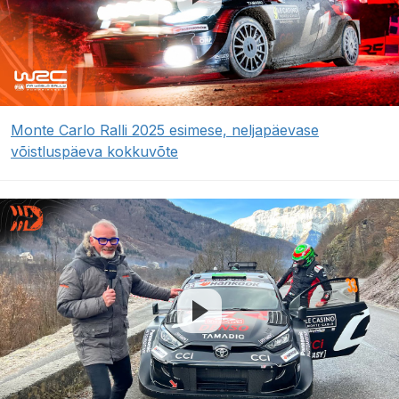
Monte Carlo Ralli 2025 esimese, neljapäevase
võistluspäeva kokkuvõte