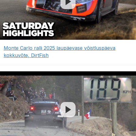
Monte Carlo ralli 2025 laupäevase võistluspäeva
kokkuvõte, DirtFish