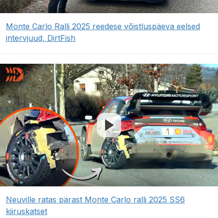
Monte Carlo Ralli 2025 reedese võistluspäeva eelsed
intervjuud, DirtFish
Neuville ratas pärast Monte Carlo ralli 2025 SS6
kiiruskatset