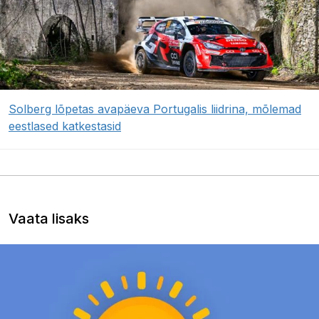
Solberg lõpetas avapäeva Portugalis liidrina, mõlemad
eestlased katkestasid
Vaata lisaks