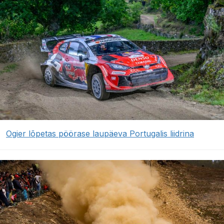
Ogier lõpetas pöörase laupäeva Portugalis liidrina