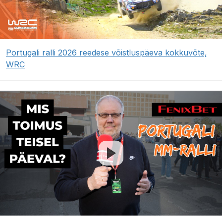
Portugali ralli 2026 reedese võistluspäeva kokkuvõte,
WRC