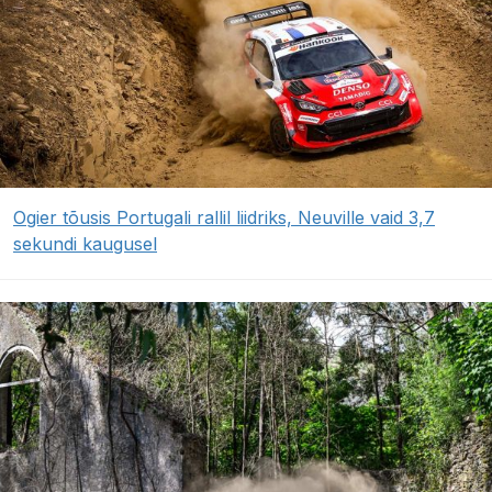
Ogier tõusis Portugali rallil liidriks, Neuville vaid 3,7
sekundi kaugusel