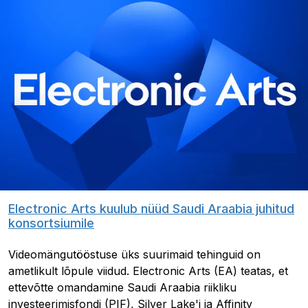
Electronic Arts kuulub nüüd Saudi Araabia juhitud
konsortsiumile
Videomängutööstuse üks suurimaid tehinguid on
ametlikult lõpule viidud. Electronic Arts (EA) teatas, et
ettevõtte omandamine Saudi Araabia riikliku
investeerimisfondi (PIF), Silver Lake'i ja Affinity