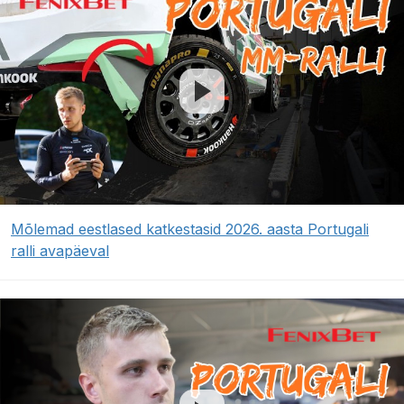
Mõlemad eestlased katkestasid 2026. aasta Portugali
ralli avapäeval