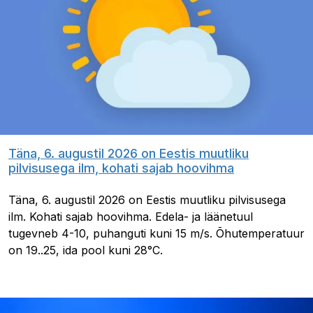
Täna, 6. augustil 2026 on Eestis muutliku
pilvisusega ilm, kohati sajab hoovihma
Täna, 6. augustil 2026 on Eestis muutliku pilvisusega
ilm. Kohati sajab hoovihma. Edela- ja läänetuul
tugevneb 4-10, puhanguti kuni 15 m/s. Õhutemperatuur
on 19..25, ida pool kuni 28°C.