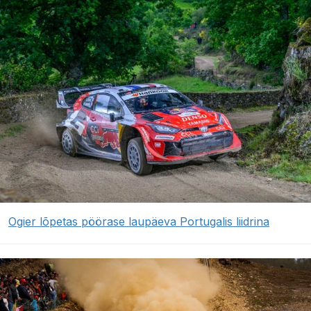
Ogier lõpetas pöörase laupäeva Portugalis liidrina