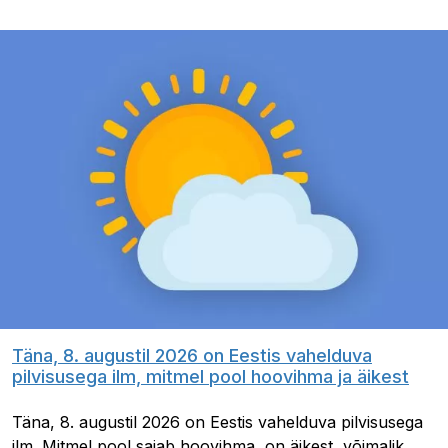
Täna, 8. augustil 2026 on Eestis vahelduva
pilvisusega ilm, mitmel pool hoovihma ja äikest
Täna, 8. augustil 2026 on Eestis vahelduva pilvisusega
ilm. Mitmel pool sajab hoovihma, on äikest, võimalik