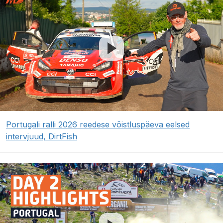
Portugali ralli 2026 reedese võistluspäeva eelsed
intervjuud, DirtFish