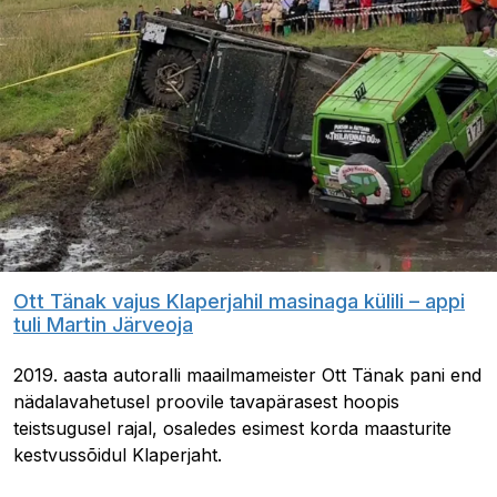
Ott Tänak vajus Klaperjahil masinaga külili – appi
tuli Martin Järveoja
2019. aasta autoralli maailmameister Ott Tänak pani end
nädalavahetusel proovile tavapärasest hoopis
teistsugusel rajal, osaledes esimest korda maasturite
kestvussõidul Klaperjaht.