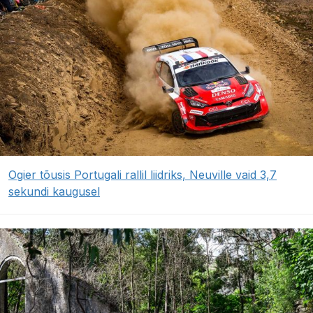
Ogier tõusis Portugali rallil liidriks, Neuville vaid 3,7
sekundi kaugusel