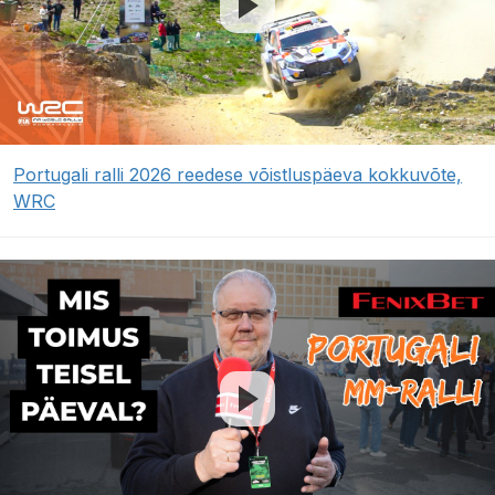
Portugali ralli 2026 reedese võistluspäeva kokkuvõte,
WRC