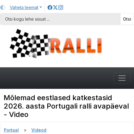
Vaheta teemat
Otsi
Mõlemad eestlased katkestasid
2026. aasta Portugali ralli avapäeval
- Video
Portaal
Videod