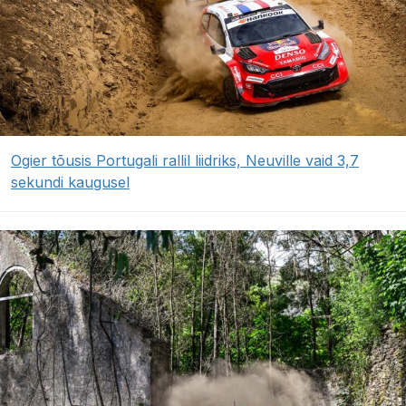
Ogier tõusis Portugali rallil liidriks, Neuville vaid 3,7
sekundi kaugusel