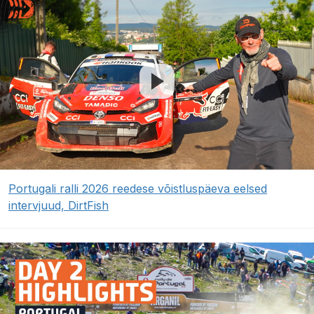
Portugali ralli 2026 reedese võistluspäeva eelsed
intervjuud, DirtFish