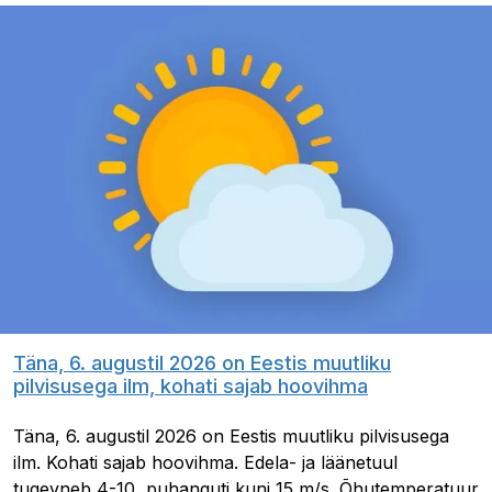
Täna, 6. augustil 2026 on Eestis muutliku
pilvisusega ilm, kohati sajab hoovihma
Täna, 6. augustil 2026 on Eestis muutliku pilvisusega
ilm. Kohati sajab hoovihma. Edela- ja läänetuul
tugevneb 4-10, puhanguti kuni 15 m/s. Õhutemperatuur