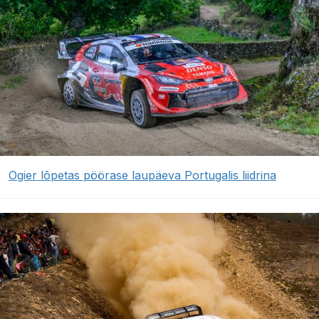
Ogier lõpetas pöörase laupäeva Portugalis liidrina