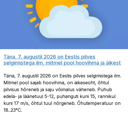
Täna, 7. augustil 2026 on Eestis pilves
selgimistega ilm, mitmel pool hoovihma ja äikest
Täna, 7. augustil 2026 on Eestis pilves selgimistega ilm.
Mitmel pool sajab hoovihma, on äikeseoht, õhtul
pilvisus hõreneb ja saju võimalus väheneb. Puhub
edela- ja läänetuul 5-12, puhanguti kuni 15, rannikul
kuni 17 m/s, õhtul tuul nõrgeneb. Õhutemperatuur on
18..23°C.