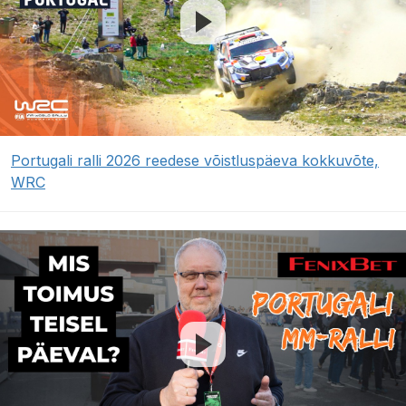
Portugali ralli 2026 reedese võistluspäeva kokkuvõte,
WRC