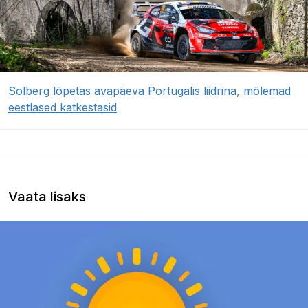
Solberg lõpetas avapäeva Portugalis liidrina, mõlemad
eestlased katkestasid
Vaata lisaks