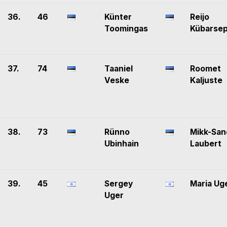
36.
46
Künter
Reijo
Toomingas
Kübarse
37.
74
Taaniel
Roomet
Veske
Kaljuste
38.
73
Rünno
Mikk-San
Ubinhain
Laubert
39.
45
Sergey
Maria Ug
Uger