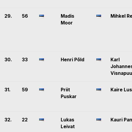
29.
56
Madis
Mihkel R
Moor
30.
33
Henri Põld
Karl
Johanne
Visnapu
31.
59
Priit
Kaire Lus
Puskar
32.
22
Lukas
Kauri Pa
Leivat