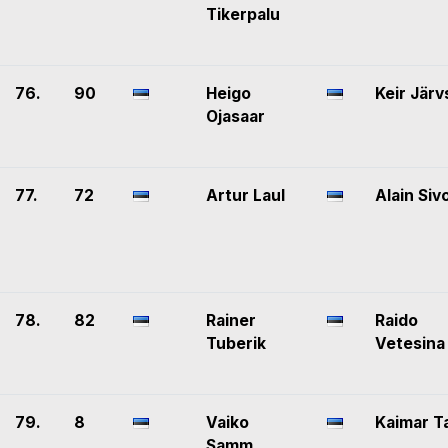
Tikerpalu
76.
90
Heigo
Keir Järv
Ojasaar
77.
72
Artur Laul
Alain Siv
78.
82
Rainer
Raido
Tuberik
Vetesina
79.
8
Vaiko
Kaimar T
Samm