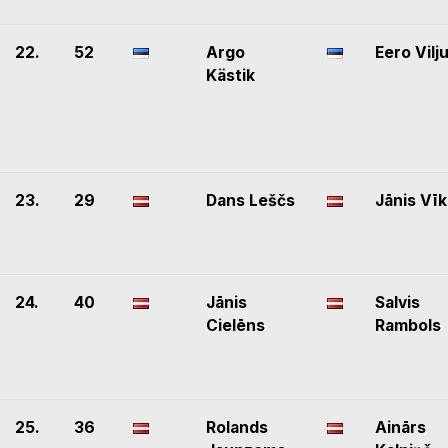
22.
52
Argo
Eero Vilj
Kästik
23.
29
Dans Leščs
Jānis Vī
24.
40
Jānis
Salvis
Cielēns
Rambols
25.
36
Rolands
Ainārs