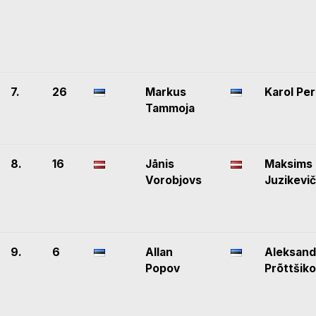
7.
26
Markus
Karol Per
Tammoja
8.
16
Jānis
Maksims
Vorobjovs
Juzikevi
9.
6
Allan
Aleksand
Popov
Prõttšik