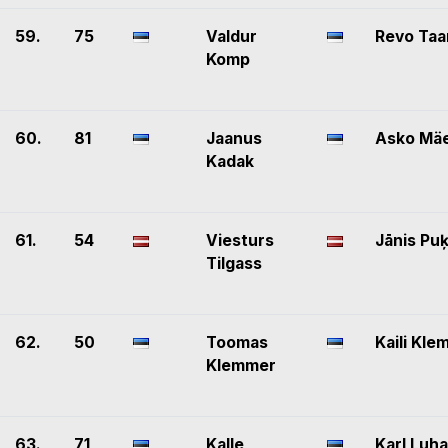
59.
75
Valdur
Revo Taa
Komp
60.
81
Jaanus
Asko Mä
Kadak
61.
54
Viesturs
Jānis Puķ
Tilgass
62.
50
Toomas
Kaili Kl
Klemmer
63.
71
Kalle
Karl Luh