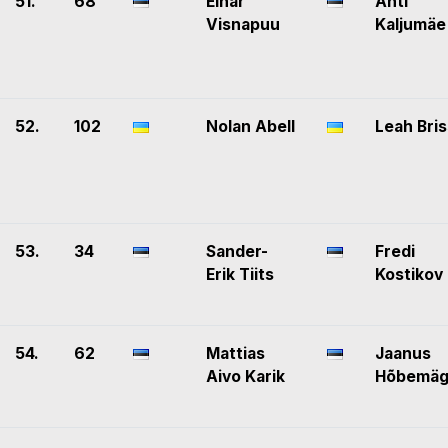
51.
68
Einar
Anti
Visnapuu
Kaljumäe
52.
102
Nolan Abell
Leah Bri
53.
34
Sander-
Fredi
Erik Tiits
Kostikov
54.
62
Mattias
Jaanus
Aivo Karik
Hõbemäg