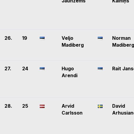
Jaunzems
Kalniņš
26.
19
Veljo
Norman
Madiberg
Madiber
27.
24
Hugo
Rait Jan
Arendi
28.
25
Arvid
David
Carlsson
Arhusian