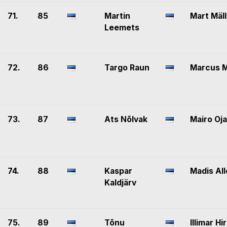
71.
85
Martin
Mart Mäll
Leemets
72.
86
Targo Raun
Marcus M
73.
87
Ats Nõlvak
Mairo Oja
74.
88
Kaspar
Madis Al
Kaldjärv
75.
89
Tõnu
Illimar Hi