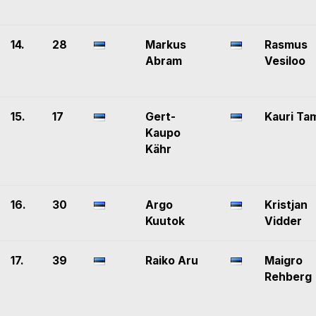
14.
28
Markus
Rasmus
Abram
Vesiloo
15.
17
Gert-
Kauri Ta
Kaupo
Kähr
16.
30
Argo
Kristjan
Kuutok
Vidder
17.
39
Raiko Aru
Maigro
Rehberg