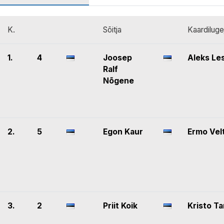
K.
Sõitja
Kaardiluge
1.
4
Joosep
Aleks Le
Ralf
Nõgene
2.
5
Egon Kaur
Ermo Vel
3.
2
Priit Koik
Kristo T