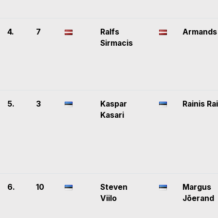
4.
7
Ralfs
Armands 
Sirmacis
5.
3
Kaspar
Rainis R
Kasari
6.
10
Steven
Margus
Viilo
Jõerand