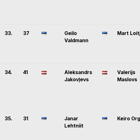
33.
37
Geilo
Mart Loit
Valdmann
34.
41
Aleksandrs
Valerijs
Jakovļevs
Maslovs
35.
31
Janar
Keiro Or
Lehtniit