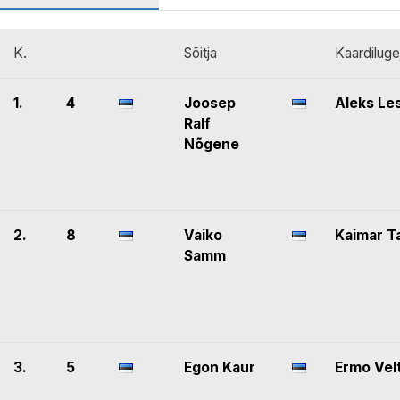
K.
Sõitja
Kaardiluge
1.
4
Joosep
Aleks Le
Ralf
Nõgene
2.
8
Vaiko
Kaimar T
Samm
3.
5
Egon Kaur
Ermo Vel