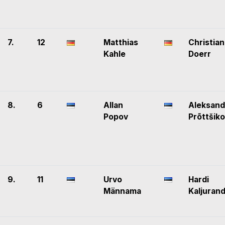
7.
12
Matthias
Christian
Kahle
Doerr
8.
6
Allan
Aleksand
Popov
Prõttšik
9.
11
Urvo
Hardi
Männama
Kaljuran