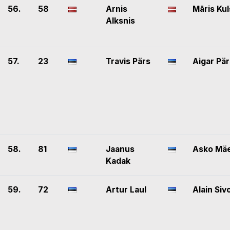
56.
58
Arnis
Māris Kul
Alksnis
57.
23
Travis Pärs
Aigar Pär
58.
81
Jaanus
Asko Mä
Kadak
59.
72
Artur Laul
Alain Siv