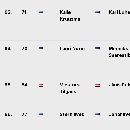
63.
71
Kalle
Karl Luh
Kruusma
64.
70
Lauri Nurm
Mooniks
Saaresti
65.
54
Viesturs
Jānis Puķ
Tilgass
66.
77
Stern Ilves
Jonar Ilv