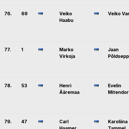
76.
69
Veiko
Veiko Va
Haabu
77.
1
Marko
Jaan
Virkoja
Põldsepp
78.
53
Henri
Evelin
Ääremaa
Mitendor
79.
47
Carl
Karoliina
Haamer
Tammel