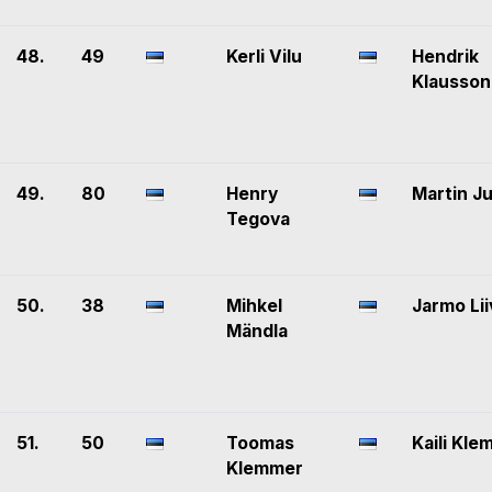
48.
49
Kerli Vilu
Hendrik
Klausson
49.
80
Henry
Martin J
Tegova
50.
38
Mihkel
Jarmo Lii
Mändla
51.
50
Toomas
Kaili Kl
Klemmer