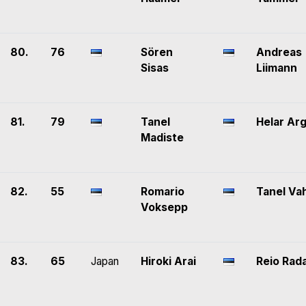
80.
76
Sören
Andreas
Sisas
Liimann
81.
79
Tanel
Helar Ar
Madiste
82.
55
Romario
Tanel Va
Voksepp
83.
65
Japan
Hiroki Arai
Reio Rad