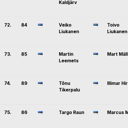
Kaldjärv
72.
84
Veiko
Toivo
Liukanen
Liukanen
73.
85
Martin
Mart Mäll
Leemets
74.
89
Tõnu
Illimar Hi
Tikerpalu
75.
86
Targo Raun
Marcus M