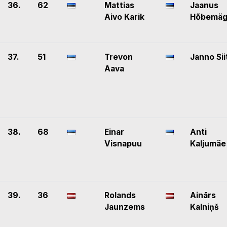
36.
62
Mattias
Jaanus
Aivo Karik
Hõbemäg
37.
51
Trevon
Janno Sii
Aava
38.
68
Einar
Anti
Visnapuu
Kaljumäe
39.
36
Rolands
Ainārs
Jaunzems
Kalniņš