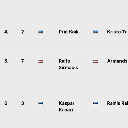
4.
2
Priit Koik
Kristo T
5.
7
Ralfs
Armands 
Sirmacis
6.
3
Kaspar
Rainis R
Kasari