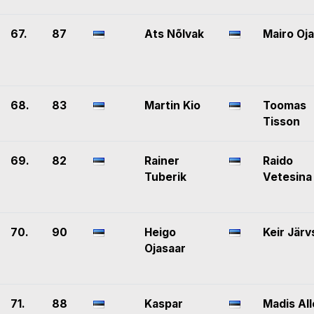
67.
87
Ats Nõlvak
Mairo Oja
68.
83
Martin Kio
Toomas
Tisson
69.
82
Rainer
Raido
Tuberik
Vetesina
70.
90
Heigo
Keir Järv
Ojasaar
71.
88
Kaspar
Madis Al