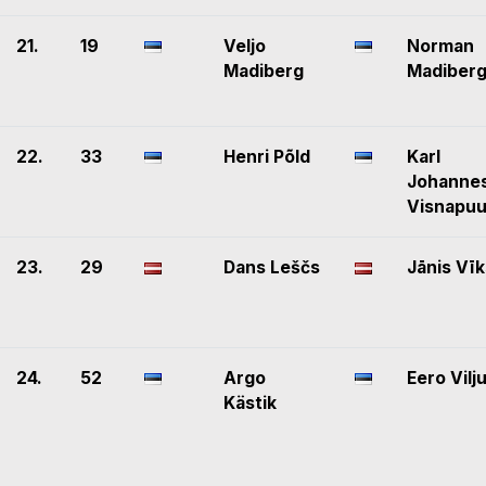
21.
19
Veljo
Norman
Madiberg
Madiber
22.
33
Henri Põld
Karl
Johanne
Visnapu
23.
29
Dans Leščs
Jānis Vī
24.
52
Argo
Eero Vilj
Kästik