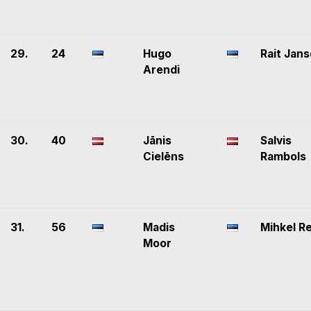
29.
24
Hugo
Rait Jan
Arendi
30.
40
Jānis
Salvis
Cielēns
Rambols
31.
56
Madis
Mihkel R
Moor