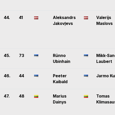
44.
41
Aleksandrs
Valerijs
Jakovļevs
Maslovs
45.
73
Rünno
Mikk-San
Ubinhain
Laubert
46.
44
Peeter
Jarmo Ku
Kaibald
47.
48
Marius
Tomas
Dainys
Klimasau