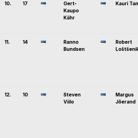
10.
17
Gert-
Kauri Ta
Kaupo
Kähr
11.
14
Ranno
Robert
Bundsen
Loštšeni
12.
10
Steven
Margus
Viilo
Jõerand