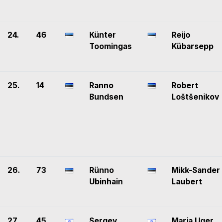
24.
46
Künter
Reijo
Toomingas
Kübarsepp
25.
14
Ranno
Robert
Bundsen
Loštšenikov
26.
73
Rünno
Mikk-Sander
Ubinhain
Laubert
27.
45
Sergey
Maria Uger