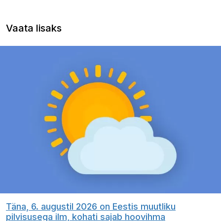
Vaata lisaks
Täna, 6. augustil 2026 on Eestis muutliku
pilvisusega ilm, kohati sajab hoovihma