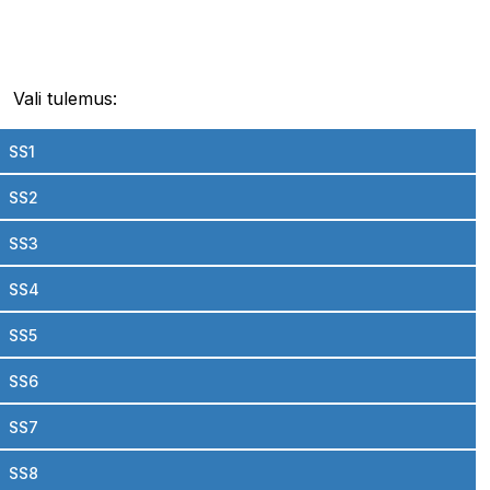
Vali tulemus:
SS1
SS2
SS3
SS4
SS5
SS6
SS7
SS8