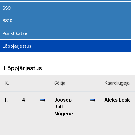
SS9
SS10
Punktikatse
Lõppjärjestus
Lõppjärjestus
K.
Sõitja
Kaardilugeja
1.
4
Joosep
Aleks Lesk
Ralf
Nõgene