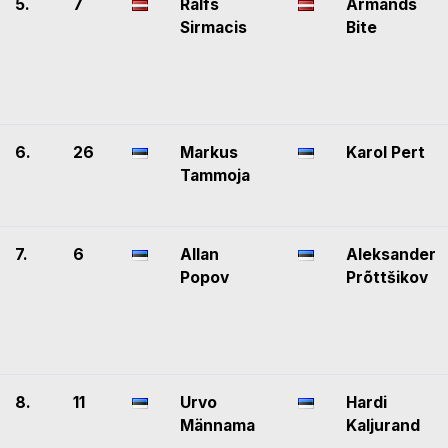
5.
7
Ralfs
Armands
Sirmacis
Bite
6.
26
Markus
Karol Pert
Tammoja
7.
6
Allan
Aleksander
Popov
Prõttšikov
8.
11
Urvo
Hardi
Männama
Kaljurand