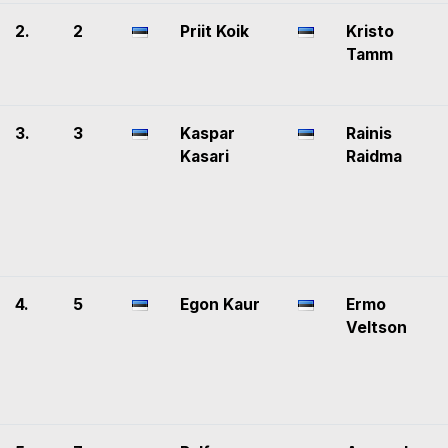
2.
2
Priit Koik
Kristo
Tamm
3.
3
Kaspar
Rainis
Kasari
Raidma
4.
5
Egon Kaur
Ermo
Veltson