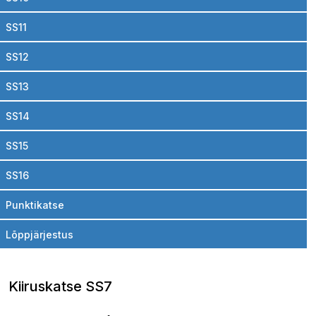
SS11
SS12
SS13
SS14
SS15
SS16
Punktikatse
Lõppjärjestus
Kiiruskatse SS7