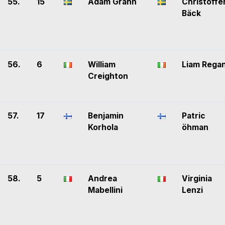
55.
15
Adam Grahn
Christoffe
Bäck
56.
6
William
Liam Rega
Creighton
57.
17
Benjamin
Patric
Korhola
öhman
58.
5
Andrea
Virginia
Mabellini
Lenzi