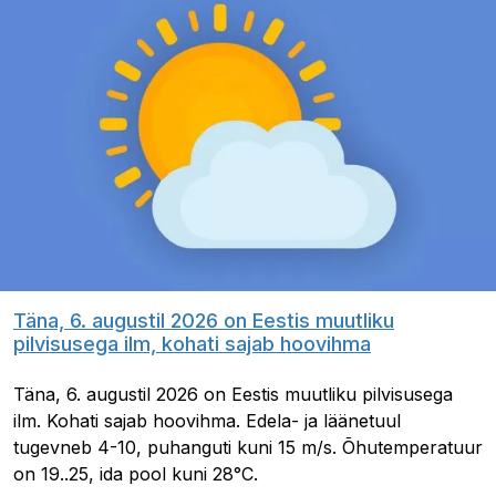
Täna, 6. augustil 2026 on Eestis muutliku
pilvisusega ilm, kohati sajab hoovihma
Täna, 6. augustil 2026 on Eestis muutliku pilvisusega
ilm. Kohati sajab hoovihma. Edela- ja läänetuul
tugevneb 4-10, puhanguti kuni 15 m/s. Õhutemperatuur
on 19..25, ida pool kuni 28°C.