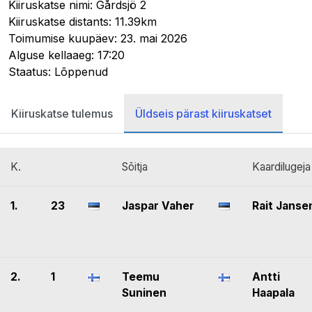
Kiiruskatse nimi: Gårdsjö 2
Kiiruskatse distants: 11.39km
Toimumise kuupäev: 23. mai 2026
Alguse kellaaeg: 17:20
Staatus: Lõppenud
Kiiruskatse tulemus
Üldseis pärast kiiruskatset
K.
Sõitja
Kaardilugeja
1.
23
Jaspar Vaher
Rait Janse
2.
1
Teemu
Antti
Suninen
Haapala