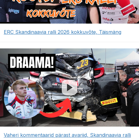
ERC Skandinaavia ralli 2026 kokkuvõte, Täismäng
Vaheri kommentaarid pärast avariid, Skandinaavia ralli