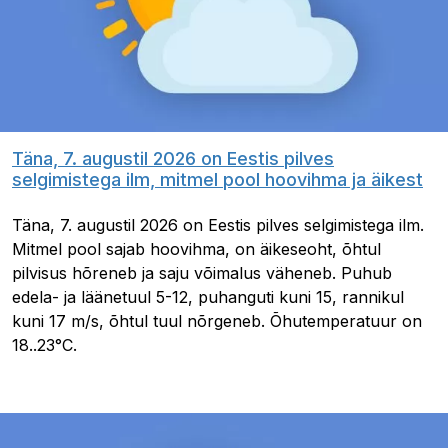
Täna, 7. augustil 2026 on Eestis pilves
selgimistega ilm, mitmel pool hoovihma ja äikest
Täna, 7. augustil 2026 on Eestis pilves selgimistega ilm.
Mitmel pool sajab hoovihma, on äikeseoht, õhtul
pilvisus hõreneb ja saju võimalus väheneb. Puhub
edela- ja läänetuul 5-12, puhanguti kuni 15, rannikul
kuni 17 m/s, õhtul tuul nõrgeneb. Õhutemperatuur on
18..23°C.