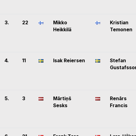
3.
22
Mikko
Kristian
Heikkilä
Temonen
4.
11
Isak Reiersen
Stefan
Gustafsso
5.
3
Mārtiņš
Renārs
Sesks
Francis