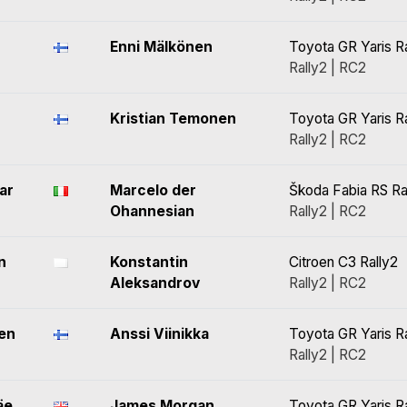
Enni Mälkönen
Toyota GR Yaris R
Rally2 | RC2
Kristian Temonen
Toyota GR Yaris R
Rally2 | RC2
ar
Marcelo der
Škoda Fabia RS Ra
Ohannesian
Rally2 | RC2
n
Konstantin
Citroen C3 Rally2
Aleksandrov
Rally2 | RC2
en
Anssi Viinikka
Toyota GR Yaris R
Rally2 | RC2
äe
James Morgan
Toyota GR Yaris R