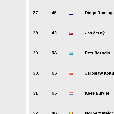
27.
45
Diego Doming
28.
43
Jan černý
29.
58
Petr Borodin
30.
66
Jaroslaw Kolt
31.
65
Kees Burger
32.
46
Norbert Maior