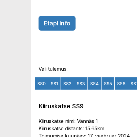
Etapi info
Vali tulemus:
SS0
SS1
SS2
SS3
SS4
SS5
SS6
SS
Kiiruskatse SS9
Kiiruskatse nimi: Vännäs 1
Kiiruskatse distants: 15.65km
Toimumise kuupäev: 17. veebruar 2024