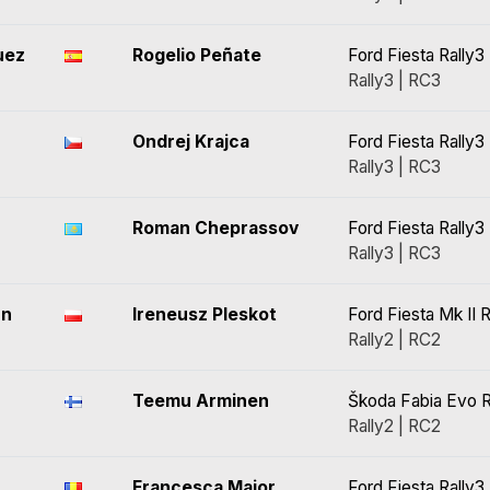
uez
Rogelio Peñate
Ford Fiesta Rally3
Rally3 | RC3
Ondrej Krajca
Ford Fiesta Rally3
Rally3 | RC3
Roman Cheprassov
Ford Fiesta Rally3
Rally3 | RC3
un
Ireneusz Pleskot
Ford Fiesta Mk II R
Rally2 | RC2
Teemu Arminen
Škoda Fabia Evo R
Rally2 | RC2
Francesca Maior
Ford Fiesta Rally3