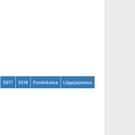
SS17
SS18
Punktikatse
Lõppjärjestus