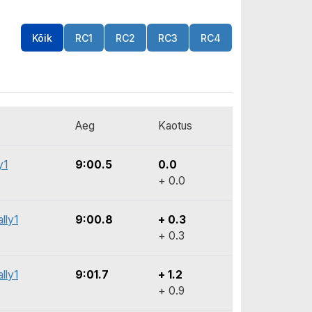
Kõik
RC1
RC2
RC3
RC4
Aeg
Kaotus
y1
9:00.5
0.0
+ 0.0
lly1
9:00.8
+ 0.3
+ 0.3
lly1
9:01.7
+ 1.2
+ 0.9