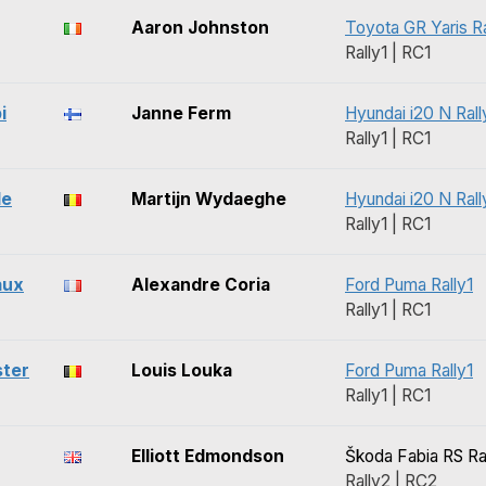
Aaron Johnston
Toyota GR Yaris Ra
Rally1 | RC1
i
Janne Ferm
Hyundai i20 N Rall
Rally1 | RC1
le
Martijn Wydaeghe
Hyundai i20 N Rall
Rally1 | RC1
aux
Alexandre Coria
Ford Puma Rally1
Rally1 | RC1
ster
Louis Louka
Ford Puma Rally1
Rally1 | RC1
Elliott Edmondson
Škoda Fabia RS Ra
Rally2 | RC2