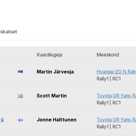
uskatset
Kaardilugeja
Meeskond
Martin Järveoja
Hyundai i20 N Rall
Rally1 | RC1
Scott Martin
Toyota GR Yaris Ra
Rally1 | RC1
rä
Jonne Halttunen
Toyota GR Yaris Ra
Rally1 | RC1