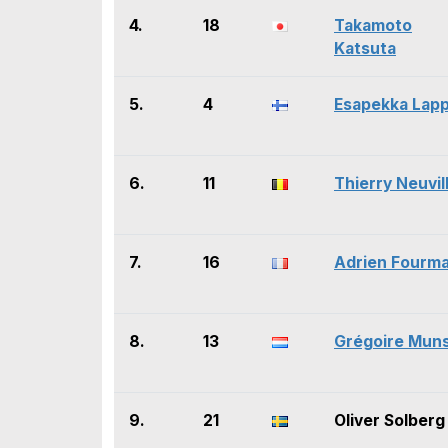
4.
18
Takamoto
Katsuta
5.
4
Esapekka Lapp
6.
11
Thierry Neuvil
7.
16
Adrien Fourm
8.
13
Grégoire Mun
9.
21
Oliver Solberg