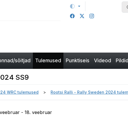
nnad/sõitjad
Tulemused
Punktiseis
Videod
Pildi
 2024 SS9
24 WRC tulemused
Rootsi Ralli - Rally Sweden 2024 tule
 veebruar - 18. veebruar