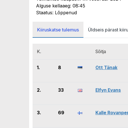
Alguse kellaaeg: 08:45
Staatus: Lõppenud
Kiiruskatse tulemus
Üldseis pärast kiir
K.
Sõitja
1.
8
Ott Tänak
2.
33
Elfyn Evans
3.
69
Kalle Rovanpe