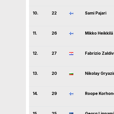
10.
22
Sami Pajari
11.
26
Mikko Heikkilä
12.
27
Fabrizio Zaldiv
13.
20
Nikolay Gryazi
14.
29
Roope Korhon
15.
25
Georg Linnam