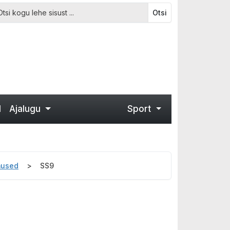
Otsi
d
Ajalugu
Sport
mused
SS9