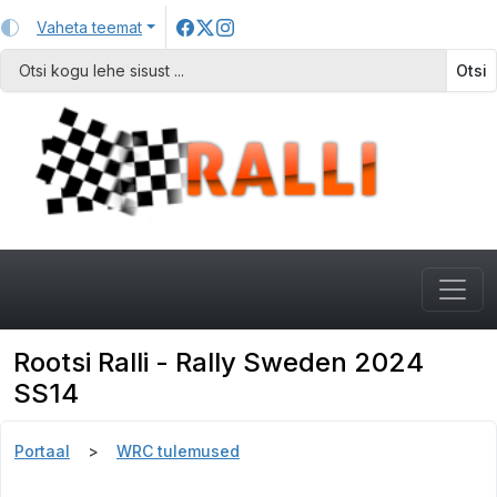
Vaheta teemat
Otsi
Rootsi Ralli - Rally Sweden 2024
SS14
Portaal
WRC tulemused