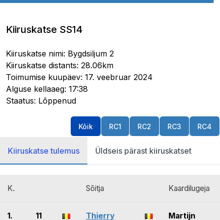
Kiiruskatse SS14
Kiiruskatse nimi: Bygdsiljum 2
Kiiruskatse distants: 28.06km
Toimumise kuupäev: 17. veebruar 2024
Alguse kellaaeg: 17:38
Staatus: Lõppenud
Kõik
RC1
RC2
RC3
RC4
Kiiruskatse tulemus
Üldseis pärast kiiruskatset
K.
Sõitja
Kaardilugeja
1.
11
Thierry
Martijn