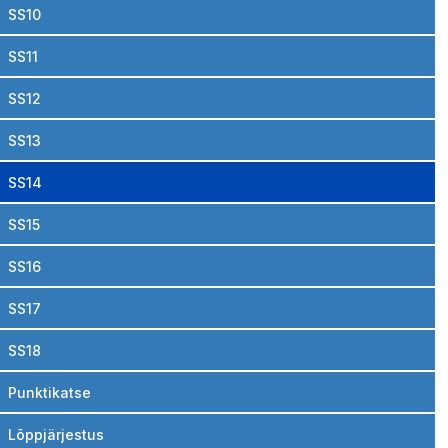
SS10
SS11
SS12
SS13
SS14
SS15
SS16
SS17
SS18
Punktikatse
Lõppjärjestus