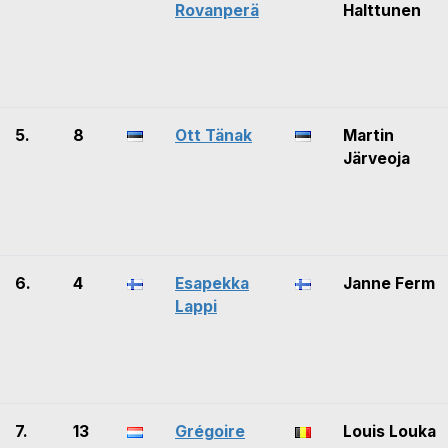
Rovanperä
Halttunen
5.
8
Ott Tänak
Martin
Järveoja
6.
4
Esapekka
Janne Ferm
Lappi
7.
13
Grégoire
Louis Louka