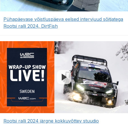
Pühapäevase võistluspäeva eelsed intervjuud sõitjatega
Rootsi ralli 2024, DirtFish
Rootsi ralli 2024 järgne kokkuvõttev stuudio