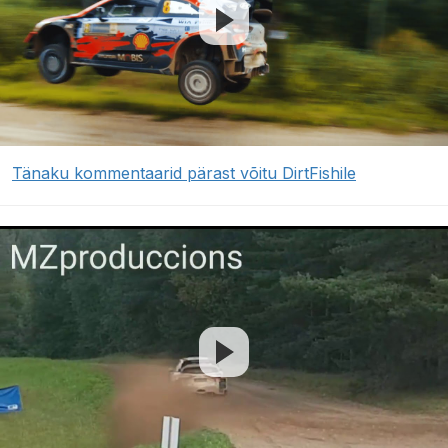
Tänaku kommentaarid pärast võitu DirtFishile