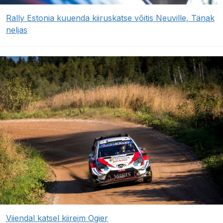
Rally Estonia kuuenda kiiruskatse võitis Neuville, Tänak
neljas
Viiendal katsel kiireim Ogier