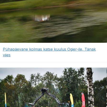
Pühapäevane kolmas katse kuulus Ogier-ile, Tänak
viies