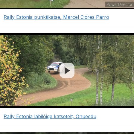
Rally Estonia punktikatse, Marcel Cicres Parro
Rally Estonia läbilõige katsetelt, Onueedu