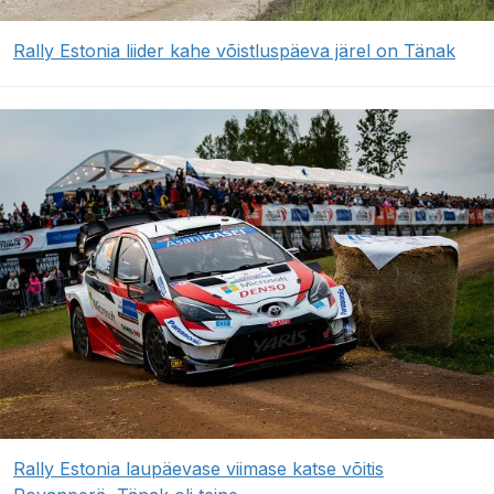
Rally Estonia liider kahe võistluspäeva järel on Tänak
Rally Estonia laupäevase viimase katse võitis