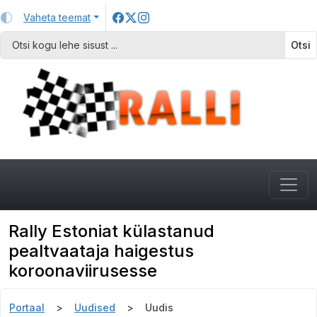
Vaheta teemat
Otsi
Rally Estoniat külastanud
pealtvaataja haigestus
koroonaviirusesse
Portaal
Uudised
Uudis