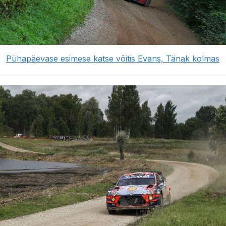
Pühapäevase esimese katse võitis Evans, Tänak kolmas