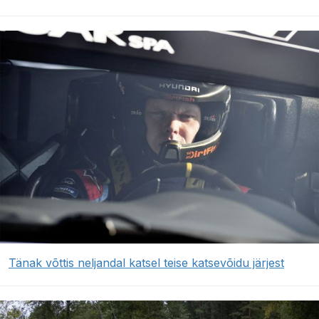
Tänak võttis neljandal katsel teise katsevõidu järjest