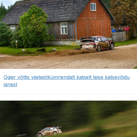
Ogier võttis viieteistkümnendalt katselt teise katsevõidu
järjest