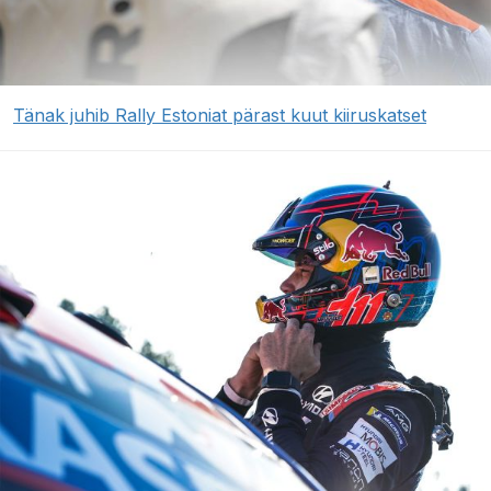
Tänak juhib Rally Estoniat pärast kuut kiiruskatset