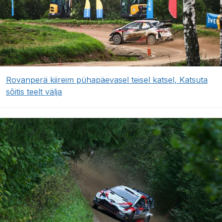
Rovanperä kiireim pühapäevasel teisel katsel, Katsuta
sõitis teelt välja