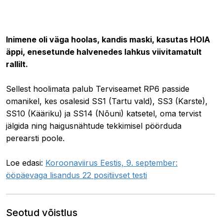
09.09.2020 11:25
Inimene oli väga hoolas, kandis maski, kasutas HOIA
äppi, enesetunde halvenedes lahkus viivitamatult
rallilt.
Sellest hoolimata palub Terviseamet RP6 passide
omanikel, kes osalesid SS1 (Tartu vald), SS3 (Karste),
SS10 (Kääriku) ja SS14 (Nõuni) katsetel, oma tervist
jälgida ning haigusnähtude tekkimisel pöörduda
perearsti poole.
Loe edasi:
Koroonaviirus Eestis, 9. september:
ööpäevaga lisandus 22 positiivset testi
Seotud võistlus