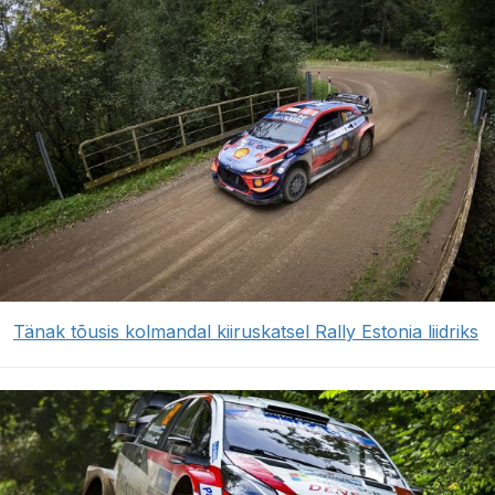
Tänak tõusis kolmandal kiiruskatsel Rally Estonia liidriks