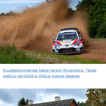
Kuueteiskümnendal katsel kiireim Rovanperä, Tänak
pakkus närvikõdi ja lõhkus masina tagaosa