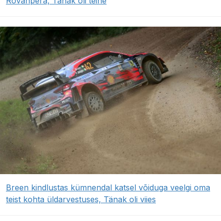
Rovanperä, Tänak oli teine
Breen kindlustas kümnendal katsel võiduga veelgi oma
teist kohta üldarvestuses, Tänak oli viies