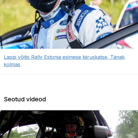
Lappi võitis Rally Estonia esimese kiiruskatse, Tänak
kolmas
Seotud videod