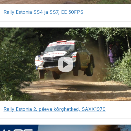
Rally Estonia SS4 ja SS7, EE 50FPS
Rally Estonia 2. päeva kõrghetked, SAXX1979