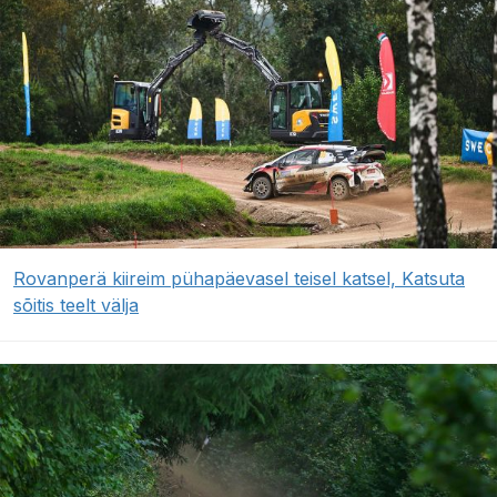
Rovanperä kiireim pühapäevasel teisel katsel, Katsuta
sõitis teelt välja