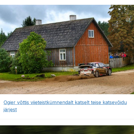
Ogier võttis viieteistkümnendalt katselt teise katsevõidu
järjest