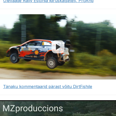
Ülevaade Rally Estonia kiiruskatsetelt, ProAnd
Tänaku kommentaarid pärast võitu DirtFishile