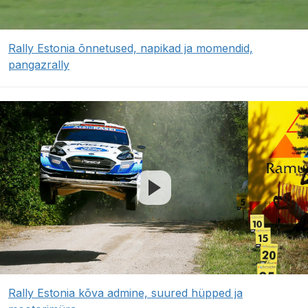
Rally Estonia õnnetused, napikad ja momendid,
pangazrally
Rally Estonia kõva admine, suured hüpped ja