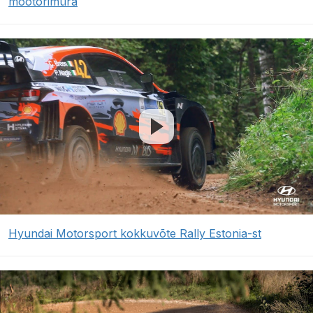
mootorimüra
Hyundai Motorsport kokkuvõte Rally Estonia-st