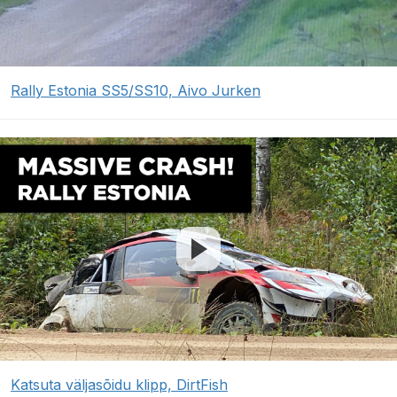
Rally Estonia SS5/SS10, Aivo Jurken
Katsuta väljasõidu klipp, DirtFish