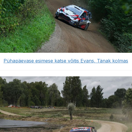
Pühapäevase esimese katse võitis Evans, Tänak kolmas