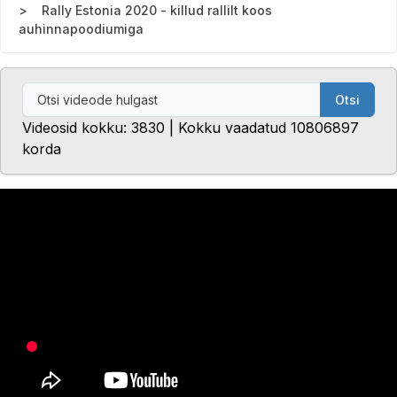
Rally Estonia 2020 - killud rallilt koos
auhinnapoodiumiga
Otsi
Videosid kokku: 3830 | Kokku vaadatud 10806897
korda