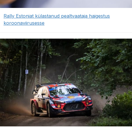
Rally Estoniat külastanud pealtvaataja haigestus
koroonaviirusesse