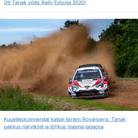
Ott Tänak võitis Rally Estonia 2020!
Kuueteiskümnendal katsel kiireim Rovanperä, Tänak
pakkus närvikõdi ja lõhkus masina tagaosa