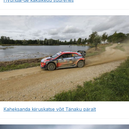
Hyundai-de kaksikedu suurenes
Kaheksanda kiiruskatse võit Tänaku päralt