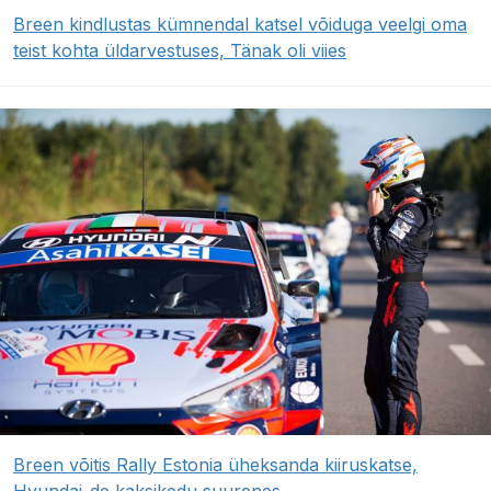
Breen kindlustas kümnendal katsel võiduga veelgi oma
teist kohta üldarvestuses, Tänak oli viies
Breen võitis Rally Estonia üheksanda kiiruskatse,