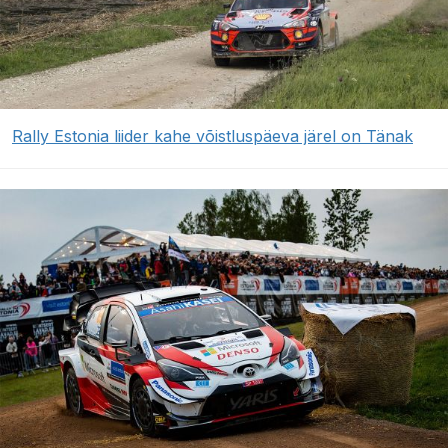
Rally Estonia liider kahe võistluspäeva järel on Tänak