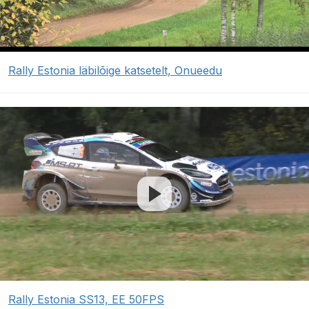
Rally Estonia läbilõige katsetelt, Onueedu
Rally Estonia SS13, EE 50FPS