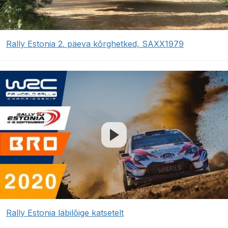
Rally Estonia 2. päeva kõrghetked, SAXX1979
Rally Estonia läbilõige katsetelt