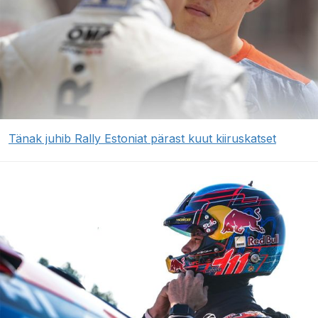
Tänak juhib Rally Estoniat pärast kuut kiiruskatset