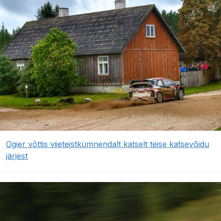
Ogier võttis viieteistkümnendalt katselt teise katsevõidu
järjest