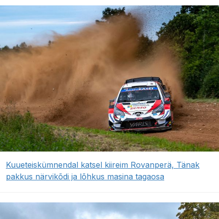
Kuueteiskümnendal katsel kiireim Rovanperä, Tänak
pakkus närvikõdi ja lõhkus masina tagaosa