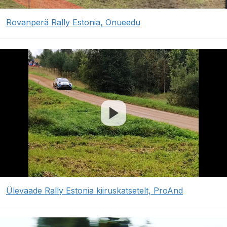
Rovanperä Rally Estonia, Onueedu
Ülevaade Rally Estonia kiiruskatsetelt, ProAnd