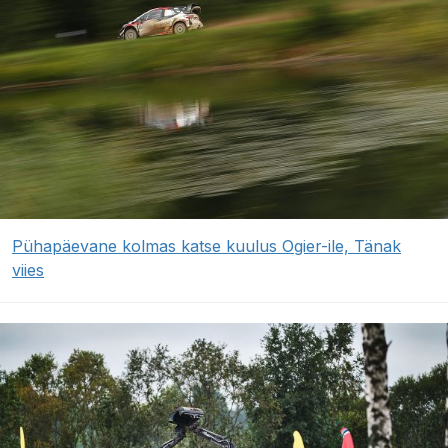
Pühapäevane kolmas katse kuulus Ogier-ile, Tänak
viies