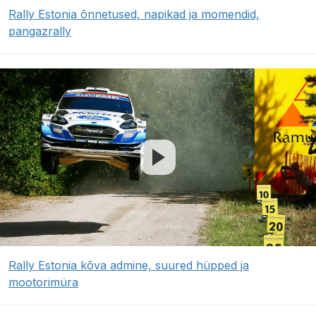
Rally Estonia õnnetused, napikad ja momendid,
pangazrally
Rally Estonia kõva admine, suured hüpped ja
mootorimüra