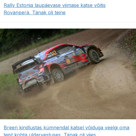
Rally Estonia laupäevase viimase katse võitis
Rovanperä, Tänak oli teine
Breen kindlustas kümnendal katsel võiduga veelgi oma
teist kohta üldarvestuses, Tänak oli viies