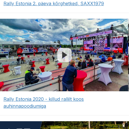
Rally Estonia 2. päeva kõrghetked, SAXX1979
Rally Estonia 2020 - killud rallilt koos
auhinnapoodiumiga