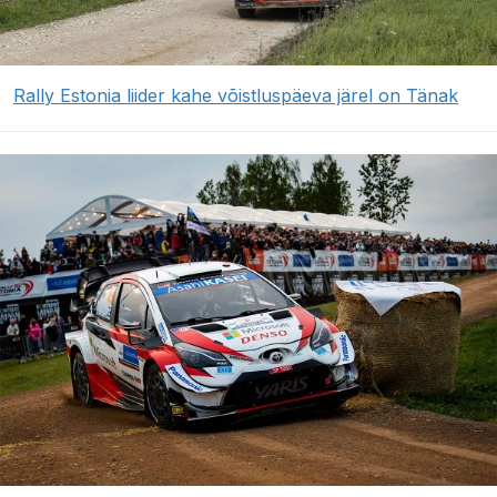
Rally Estonia liider kahe võistluspäeva järel on Tänak