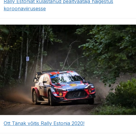
Rally Estoniat külastanud pealtvaataja haigestus
koroonaviirusesse
Ott Tänak võitis Rally Estonia 2020!