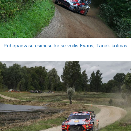
Pühapäevase esimese katse võitis Evans, Tänak kolmas