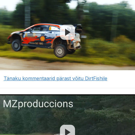
Tänaku kommentaarid pärast võitu DirtFishile