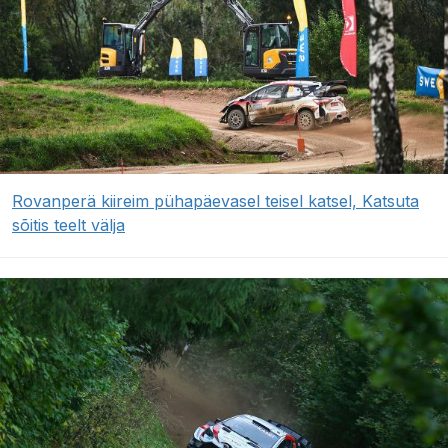
Rovanperä kiireim pühapäevasel teisel katsel, Katsuta
sõitis teelt välja