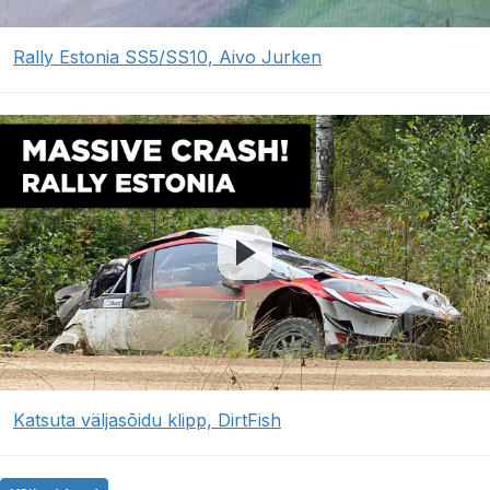
Rally Estonia SS5/SS10, Aivo Jurken
Katsuta väljasõidu klipp, DirtFish