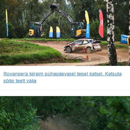
Rovanperä kiireim pühapäevasel teisel katsel, Katsuta
sõitis teelt välja