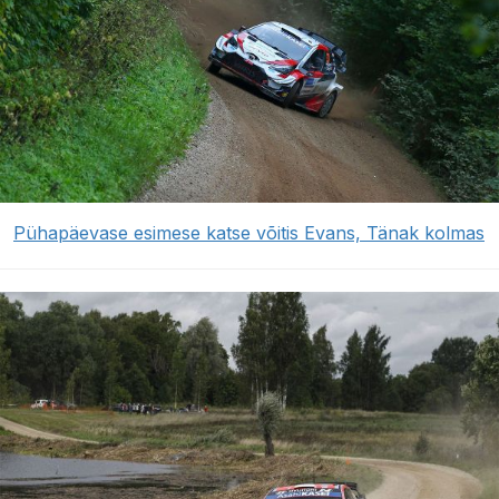
Pühapäevase esimese katse võitis Evans, Tänak kolmas