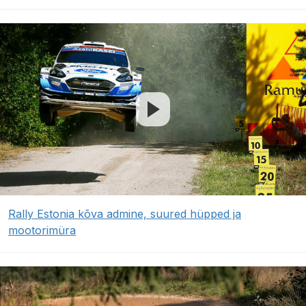
Rally Estonia kõva admine, suured hüpped ja
mootorimüra