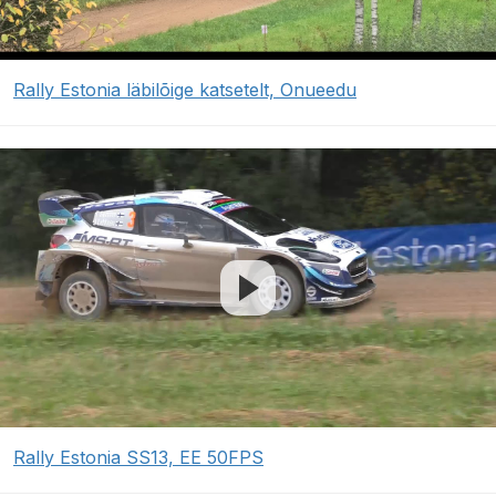
Rally Estonia läbilõige katsetelt, Onueedu
Rally Estonia SS13, EE 50FPS