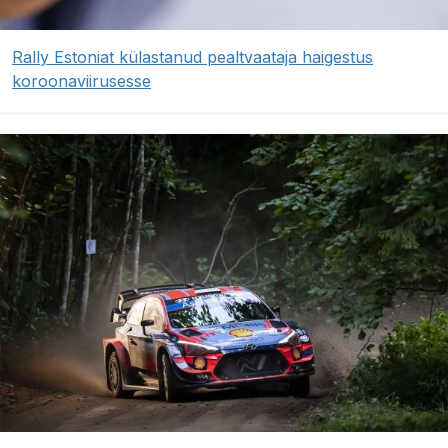
Rally Estoniat külastanud pealtvaataja haigestus
koroonaviirusesse