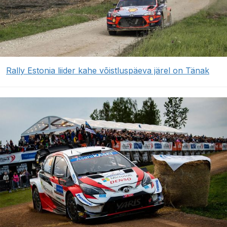
Rally Estonia liider kahe võistluspäeva järel on Tänak