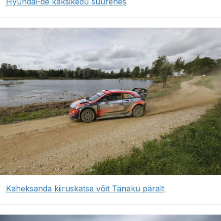
Hyundai-de kaksikedu suurenes
Kaheksanda kiiruskatse võit Tänaku päralt