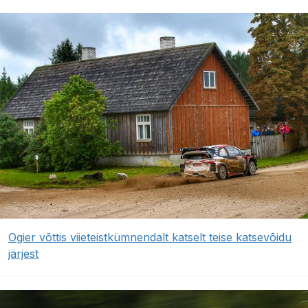
Ogier võttis viieteistkümnendalt katselt teise katsevõidu
järjest