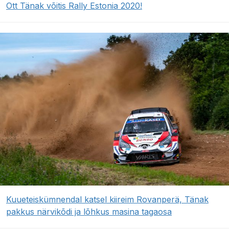
Ott Tänak võitis Rally Estonia 2020!
Kuueteiskümnendal katsel kiireim Rovanperä, Tänak
pakkus närvikõdi ja lõhkus masina tagaosa