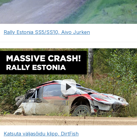
Rally Estonia SS5/SS10, Aivo Jurken
Katsuta väljasõidu klipp, DirtFish