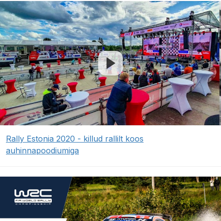
Rally Estonia 2020 - killud rallilt koos
auhinnapoodiumiga