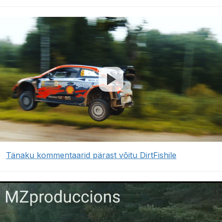
Tänaku kommentaarid pärast võitu DirtFishile