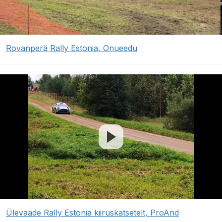
Rovanperä Rally Estonia, Onueedu
Ülevaade Rally Estonia kiiruskatsetelt, ProAnd