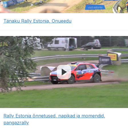
Tänaku Rally Estonia, Onueedu
Rally Estonia õnnetused, napikad ja momendid,
pangazrally