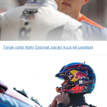
Tänak juhib Rally Estoniat pärast kuut kiiruskatset