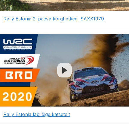
Rally Estonia 2. päeva kõrghetked, SAXX1979
Rally Estonia läbilõige katsetelt