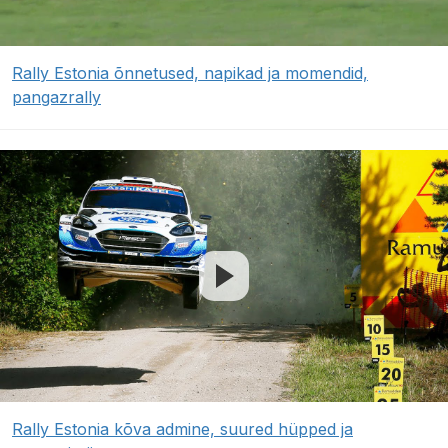
Rally Estonia õnnetused, napikad ja momendid,
pangazrally
Rally Estonia kõva admine, suured hüpped ja