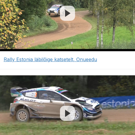
Rally Estonia läbilõige katsetelt, Onueedu