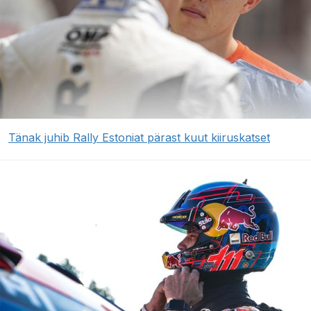
Tänak juhib Rally Estoniat pärast kuut kiiruskatset