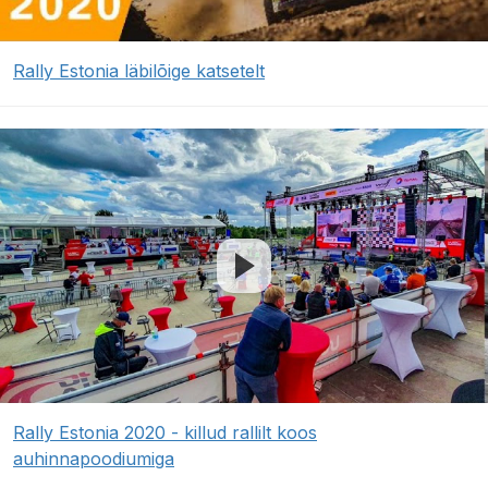
Rally Estonia läbilõige katsetelt
Rally Estonia 2020 - killud rallilt koos
auhinnapoodiumiga