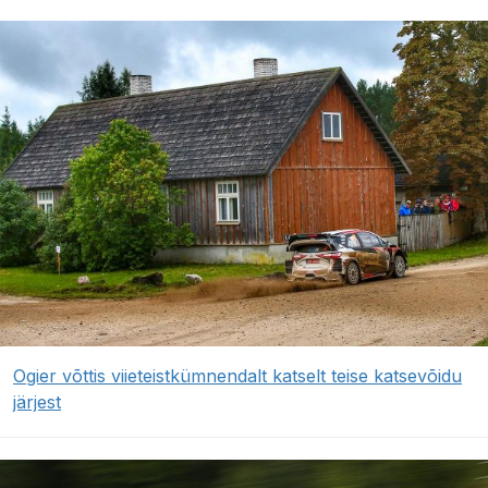
Ogier võttis viieteistkümnendalt katselt teise katsevõidu
järjest