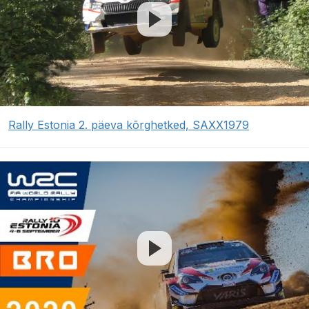
Rally Estonia 2. päeva kõrghetked, SAXX1979