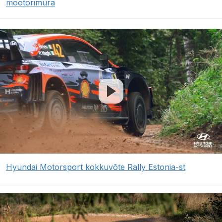
mootorimüra
Hyundai Motorsport kokkuvõte Rally Estonia-st