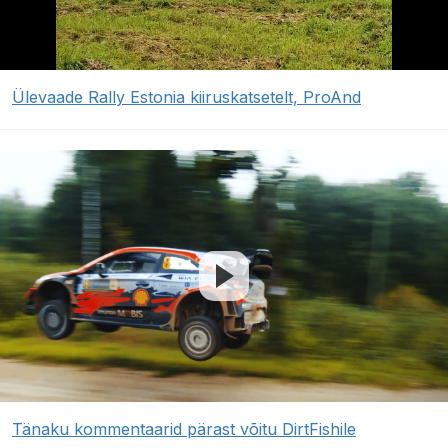
Ülevaade Rally Estonia kiiruskatsetelt, ProAnd
Tänaku kommentaarid pärast võitu DirtFishile