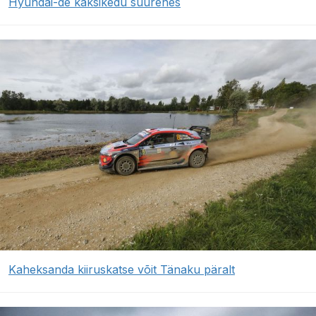
Hyundai-de kaksikedu suurenes
Kaheksanda kiiruskatse võit Tänaku päralt