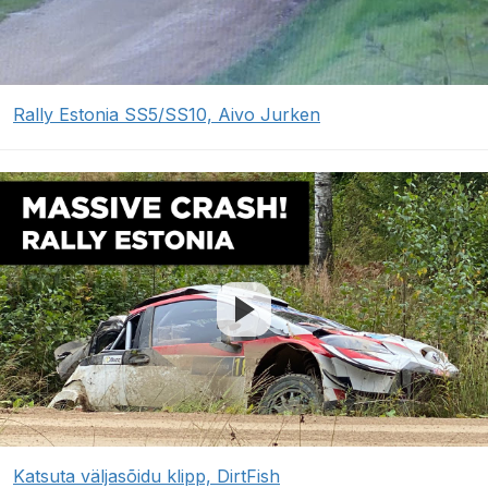
Rally Estonia SS5/SS10, Aivo Jurken
Katsuta väljasõidu klipp, DirtFish