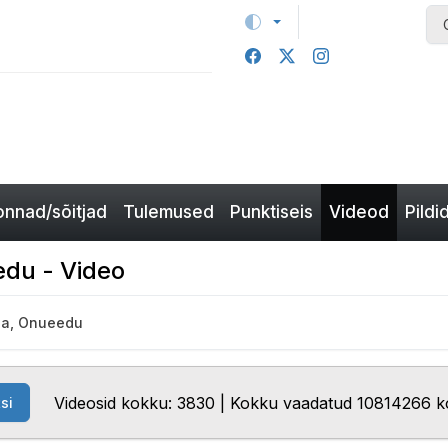
nnad/sõitjad
Tulemused
Punktiseis
Videod
Pildi
edu - Video
ia, Onueedu
Videosid kokku: 3830 | Kokku vaadatud 10814266 k
si