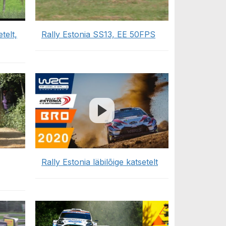
telt,
Rally Estonia SS13, EE 50FPS
Rally Estonia läbilõige katsetelt