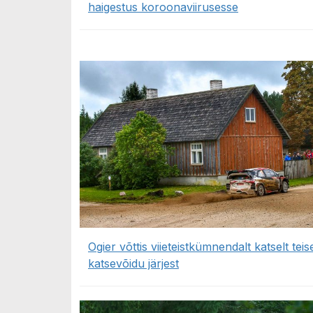
haigestus koroonaviirusesse
Ogier võttis viieteistkümnendalt katselt teis
katsevõidu järjest