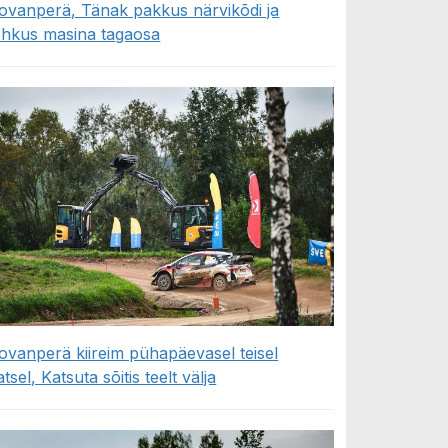
ovanperä, Tänak pakkus närvikõdi ja
õhkus masina tagaosa
ovanperä kiireim pühapäevasel teisel
atsel, Katsuta sõitis teelt välja