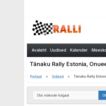
Avaleht
Uudised
Kalender
Meesko
Tänaku Rally Estonia, Onue
Portaal
Videod
Tänaku Rally Eston
Ot