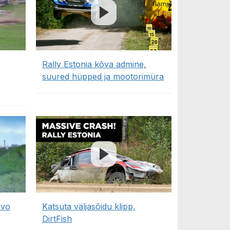
Rally Estonia kõva admine,
suured hüpped ja mootorimüra
ivo
Katsuta väljasõidu klipp,
DirtFish