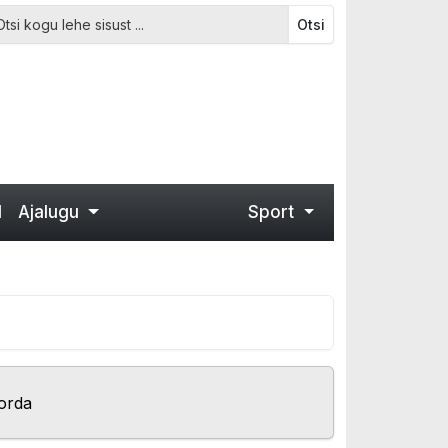
Otsi
d
Ajalugu
Sport
orda