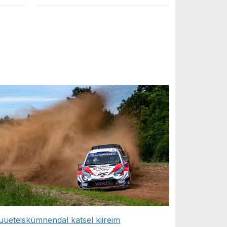
uueteiskümnendal katsel kiireim