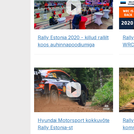
Rally Estonia 2020 - killud rallilt
Rall
koos auhinnapoodiumiga
WRC
Hyundai Motorsport kokkuvõte
Rall
Rally Estonia-st
komm