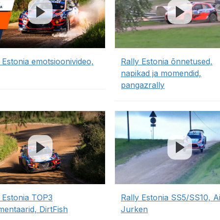
y Estonia emotsioonivideo,
Rally Estonia õnnetused,
napikad ja momendid,
pangazrally
y Estonia TOP3
Rally Estonia SS5/SS10, A
entaarid, DirtFish
Jurken