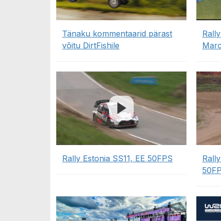
Tänaku kommentaarid pärast
Rally
võitu DirtFishile
Marc
Rally Estonia SS11, EE 50FPS
Rall
50F