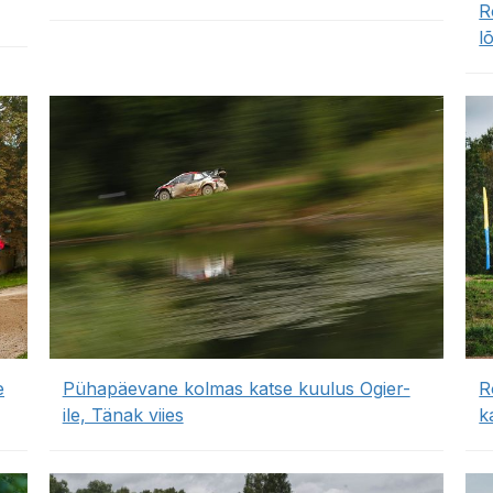
R
l
e
Pühapäevane kolmas katse kuulus Ogier-
R
ile, Tänak viies
k