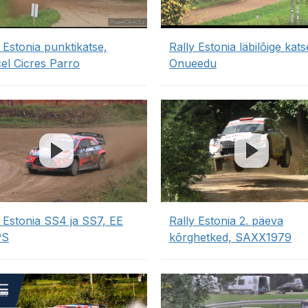
 Estonia punktikatse,
Rally Estonia läbilõige katse
el Cicres Parro
Onueedu
y Estonia SS4 ja SS7, EE
Rally Estonia 2. päeva
PS
kõrghetked, SAXX1979