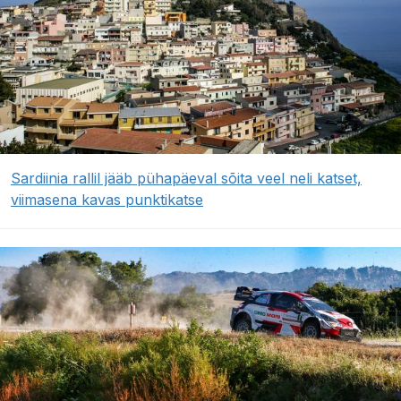
Sardiinia rallil jääb pühapäeval sõita veel neli katset,
viimasena kavas punktikatse