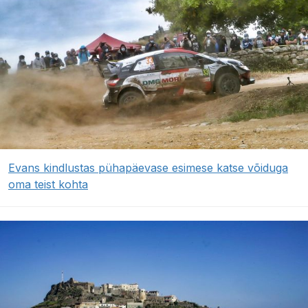
Evans kindlustas pühapäevase esimese katse võiduga
oma teist kohta