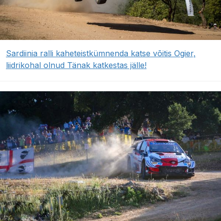
Sardiinia ralli kaheteistkümnenda katse võitis Ogier,
liidrikohal olnud Tänak katkestas jälle!