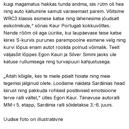
kuigi magamatus hakkas tunda andma, siis rütm oli hea
ning auto käitumine samuti varasemast parem. Võitsime
WRC3 klassis esimese katse ning lähenesime jõudsalt
esikolmikule,“ sõnas Kaur Portugali kokkuvõttes.
Nende rõõm oli aga üürike, kui laupäevase teise katse
kiires S-kurvis purunes parempoolne esimene velg ning
kurvi lõpus enam autot roolida polnud võimalik. Teelt
väljasõit lõppes Egon Kauri ja Silver Simmi jaoks üle
katuse rullumisega ning turvapuuri kahjustusega.
„Aitäh kõigile, kes te meile pöialt hoiate ning meie
tegemisi jälginud olete. Loodame näidata Sardiinias head
kiirust ning pakkuda rohkeid positiivseid emotsioone
terve ralli vältel,“ ütles Egon Kaur. Tänavuse autoralli
MM-i 5. etapp, Sardiinia ralli sõidetakse 3.-6. juuni.
Uudise foto on illustratiivne