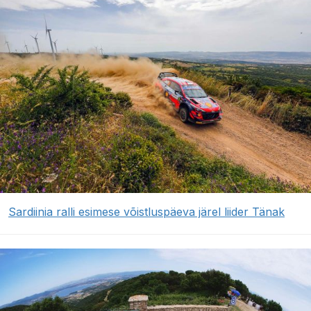
Sardiinia ralli esimese võistluspäeva järel liider Tänak