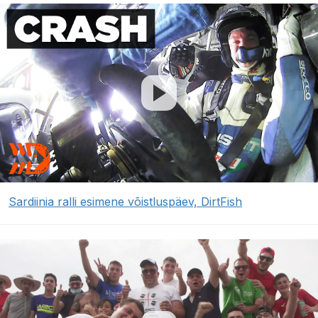
Sardiinia ralli esimene võistluspäev, DirtFish