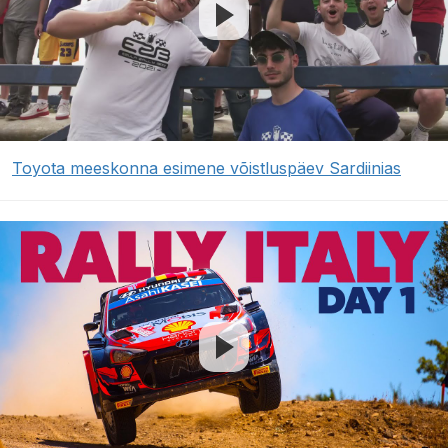
Toyota meeskonna esimene võistluspäev Sardiinias