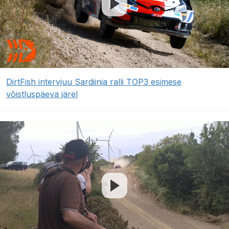
DirtFish intervjuu Sardiinia ralli TOP3 esimese
võistluspäeva järel