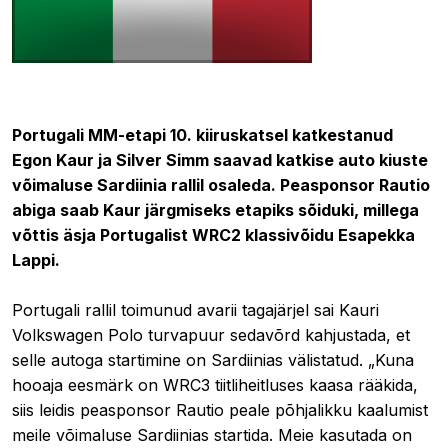
24.05.2021 09:28
Portugali MM-etapi 10. kiiruskatsel katkestanud
Egon Kaur ja Silver Simm saavad katkise auto kiuste
võimaluse Sardiinia rallil osaleda. Peasponsor Rautio
abiga saab Kaur järgmiseks etapiks sõiduki, millega
võttis äsja Portugalist WRC2 klassivõidu Esapekka
Lappi.
Portugali rallil toimunud avarii tagajärjel sai Kauri
Volkswagen Polo turvapuur sedavõrd kahjustada, et
selle autoga startimine on Sardiinias välistatud. „Kuna
hooaja eesmärk on WRC3 tiitliheitluses kaasa rääkida,
siis leidis peasponsor Rautio peale põhjalikku kaalumist
meile võimaluse Sardiinias startida. Meie kasutada on