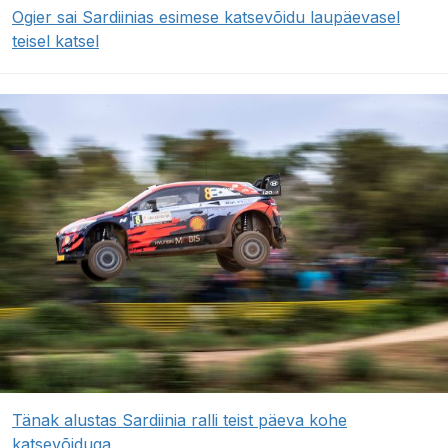
Ogier sai Sardiinias esimese katsevõidu laupäevasel
teisel katsel
Tänak alustas Sardiinia ralli teist päeva kohe
katsevõiduga