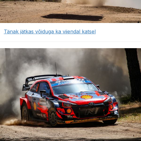
Tänak jätkas võiduga ka viiendal katsel