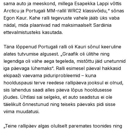
sama auto ja meeskond, millega Esapekka Lappi võttis
Arcticu ja Portugali MM-rallil WRC2 klassivõidu,“ sõnas
Egon Kaur. Kahe ralli tegevuste vahele jääb üks vaba
nädal, mida plaanivad nad maksimaalselt Sardiinia
ettevalmistusteks kasutada.
Täna lõppenud Portugali ralli oli Kauri sõnul keeruline
alates tutvumise algusest. „Graafik oli ülitihe ning
legendiga oli vähe aega tegeleda, mistõttu jäid unetunnid
iga päevaga lühemaks“. Ralli esimesel päeval hakkasid
ekipaaži vaevama piduriprobleemid – kuna
hoolduspausi terve reedese rallipäeva jooksul ei olnud,
siis lahendus saadi alles päeva lõpus hooldusesse
jõudes. Ühtlasi sai selgeks, et auto seadistus ei ole
täielikult õnnestunud ning teiseks päevaks pidi sisse
viima muudatusi.
„Teine rallipäev algas oluliselt paremates toonides ning