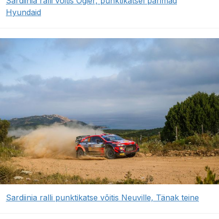
Sardiinia ralli võitis Ogier, punktikatsel parimad
Hyundaid
Sardiinia ralli punktikatse võitis Neuville, Tänak teine