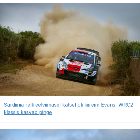
Sardiinia ralli eelviimasel katsel oli kiireim Evans, WRC2
klassis kasvab pinge