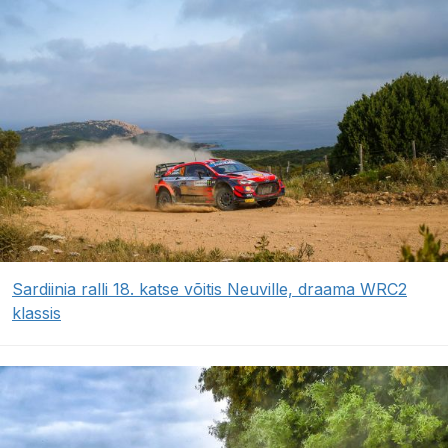
Sardiinia ralli 18. katse võitis Neuville, draama WRC2
klassis