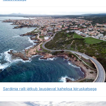
Sardiinia ralli jätkub laupäeval kaheksa kiiruskatsega