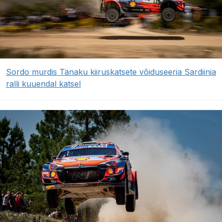
Sordo murdis Tänaku kiiruskatsete võiduseeria Sardiinia
ralli kuuendal katsel