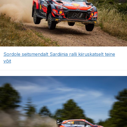
Sordole seitsmendalt Sardiinia ralli kiiruskatselt teine
võit