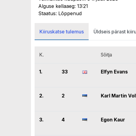
Alguse kellaaeg: 13:21
Staatus: Lõppenud
Kiiruskatse tulemus
Üldseis pärast kiir
K.
Sõitja
1.
33
Elfyn Evans
2.
2
Karl Martin Vo
3.
4
Egon Kaur