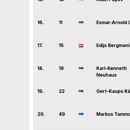
16.
11
Esmar-Arnold 
17.
15
Edijs Bergmani
18.
19
Karl-Kenneth
Neuhaus
19.
22
Gert-Kaupo K
20.
49
Markus Tammo