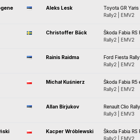
õgene
Aleks Lesk
Toyota GR Yaris 
Rally2 | EMV2
Christoffer Bäck
Škoda Fabia RS 
Rally2 | EMV2
Rainis Raidma
Ford Fiesta Rall
Rally2 | EMV2
Michał Kuśnierz
Škoda Fabia R5 
Rally2 | EMV2
Allan Birjukov
Renault Clio Rall
Rally3 | EMV3
ński
Kacper Wróblewski
Škoda Fabia RS 
Rally2 | EMV2