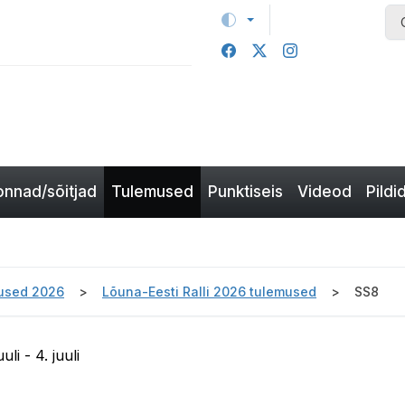
nnad/sõitjad
Tulemused
Punktiseis
Videod
Pildi
used 2026
Lõuna-Eesti Ralli 2026 tulemused
SS8
li - 4. juuli