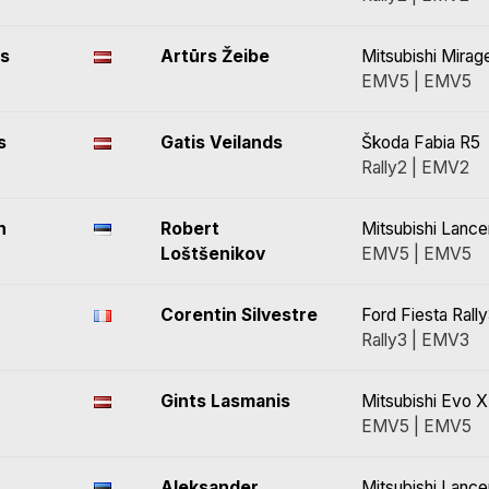
vs
Artūrs Žeibe
Mitsubishi Mirag
EMV5 | EMV5
s
Gatis Veilands
Škoda Fabia R5
Rally2 | EMV2
n
Robert
Mitsubishi Lance
Loštšenikov
EMV5 | EMV5
Corentin Silvestre
Ford Fiesta Rall
Rally3 | EMV3
Gints Lasmanis
Mitsubishi Evo X
EMV5 | EMV5
Aleksander
Mitsubishi Lance