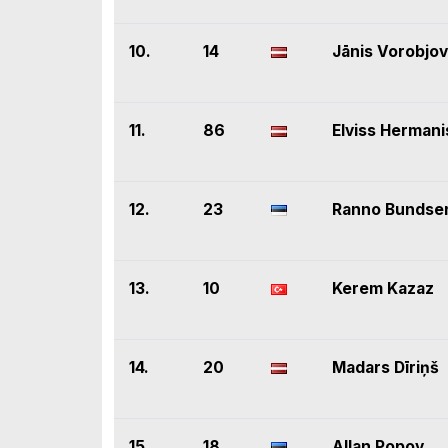
10.
14
Jānis Vorobjo
11.
86
Elviss Hermani
12.
23
Ranno Bundse
13.
10
Kerem Kazaz
14.
20
Madars Dīriņš
15.
18
Allan Popov