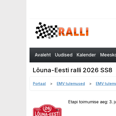
Avaleht
Uudised
Kalender
Meesko
Lõuna-Eesti ralli 2026 SS8
Portaal
EMV tulemused
EMV tulem
Etapi toimumise aeg: 3. juu