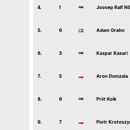
4.
1
Joosep Ralf N
5.
6
Adam Grahn
6.
3
Kaspar Kasari
7.
5
Aron Domzala
8.
9
Priit Koik
9.
7
Piotr Krotoszy