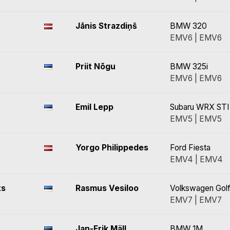
Jānis Strazdiņš
BMW 320
EMV6 | EMV6
Priit Nõgu
BMW 325i
EMV6 | EMV6
Emil Lepp
Subaru WRX STI
EMV5 | EMV5
Yorgo Philippedes
Ford Fiesta
EMV4 | EMV4
ts
Rasmus Vesiloo
Volkswagen Golf
EMV7 | EMV7
Jan-Erik Mäll
BMW 1M