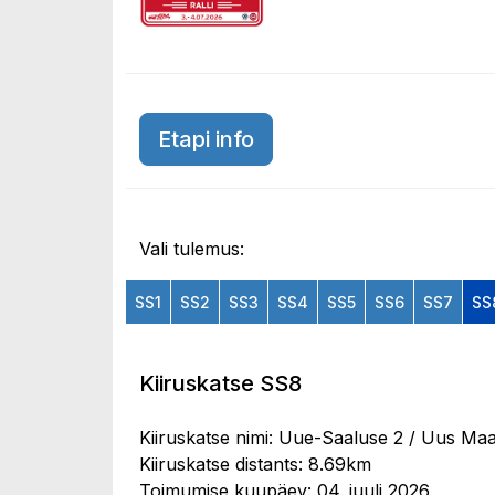
Etapi info
Vali tulemus:
SS1
SS2
SS3
SS4
SS5
SS6
SS7
SS
Kiiruskatse SS8
Kiiruskatse nimi: Uue-Saaluse 2 / Uus Ma
Kiiruskatse distants: 8.69km
Toimumise kuupäev: 04. juuli 2026