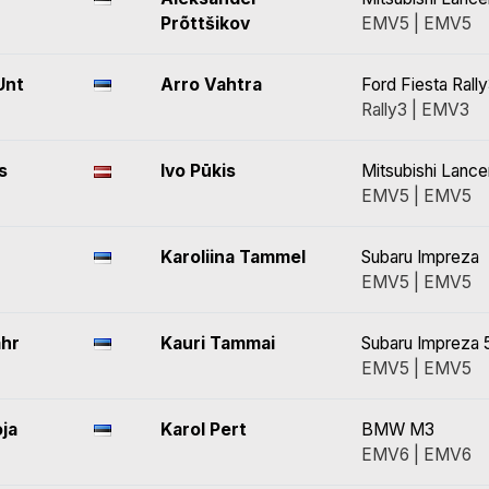
Prõttšikov
EMV5 | EMV5
Unt
Arro Vahtra
Ford Fiesta Rall
Rally3 | EMV3
s
Ivo Pūkis
Mitsubishi Lance
EMV5 | EMV5
Karoliina Tammel
Subaru Impreza
EMV5 | EMV5
ähr
Kauri Tammai
Subaru Impreza 
EMV5 | EMV5
ja
Karol Pert
BMW M3
EMV6 | EMV6