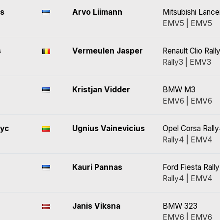
ts
Arvo Liimann
Mitsubishi Lanc
EMV5 | EMV5
s
Vermeulen Jasper
Renault Clio Rall
Rally3 | EMV3
Kristjan Vidder
BMW M3
EMV6 | EMV6
ryc
Ugnius Vainevicius
Opel Corsa Rall
Rally4 | EMV4
Kauri Pannas
Ford Fiesta Rall
Rally4 | EMV4
Janis Viksna
BMW 323
EMV6 | EMV6