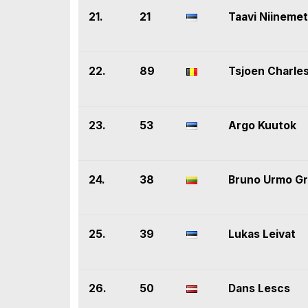
21.
21
Taavi Niineme
22.
89
Tsjoen Charle
23.
53
Argo Kuutok
24.
38
Bruno Urmo G
25.
39
Lukas Leivat
26.
50
Dans Lescs