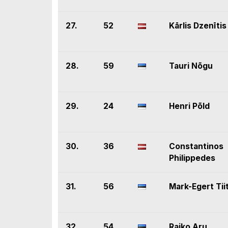
27.
52
Kārlis Dzenītis
28.
59
Tauri Nõgu
29.
24
Henri Põld
30.
36
Constantinos
Philippedes
31.
56
Mark-Egert Tii
32.
54
Raiko Aru