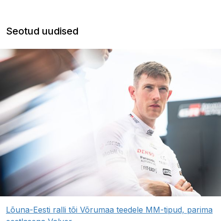
Seotud uudised
Lõuna-Eesti ralli tõi Võrumaa teedele MM-tipud, parima