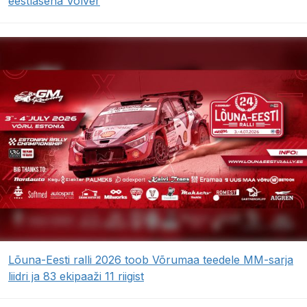
eestlasena Volver
Lõuna-Eesti ralli 2026 toob Võrumaa teedele MM-sarja
liidri ja 83 ekipaaži 11 riigist