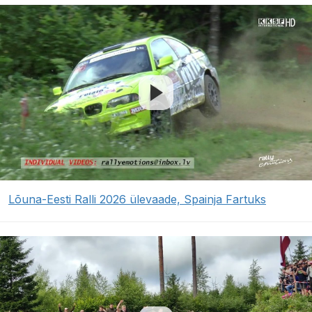
Lõuna-Eesti Ralli 2026 ülevaade, Spainja Fartuks