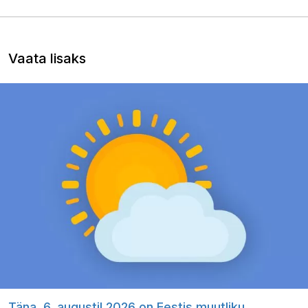
Vaata lisaks
Täna, 6. augustil 2026 on Eestis muutliku