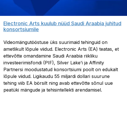
Electronic Arts kuulub nüüd Saudi Araabia juhitud
konsortsiumile
Videomängutööstuse üks suurimaid tehinguid on
ametlikult lõpule viidud. Electronic Arts (EA) teatas, et
ettevõtte omandamine Saudi Araabia riikliku
investeerimisfondi (PIF), Silver Lake'i ja Affinity
Partnersi moodustatud konsortsiumi poolt on edukalt
lõpule viidud. Ligikaudu 55 miljardi dollari suurune
tehing viib EA börsilt ning avab ettevõtte sõnul uue
peatüki mängude ja tehisintellekti arendamisel.