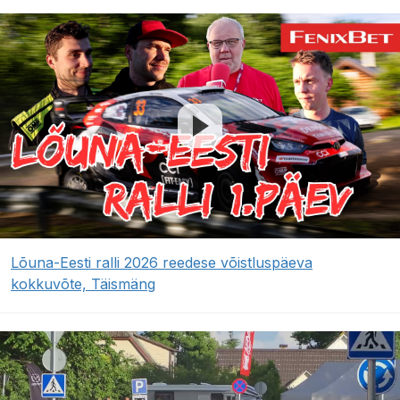
Lõuna-Eesti ralli 2026 reedese võistluspäeva
kokkuvõte, Täismäng