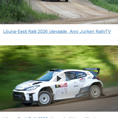
Lõuna-Eesti Ralli 2026 ülevaade, Aivo Jurken RallyTV