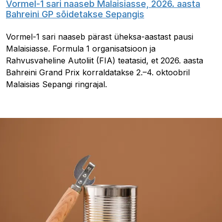
Vormel-1 sari naaseb Malaisiasse, 2026. aasta
Bahreini GP sõidetakse Sepangis
Vormel-1 sari naaseb pärast üheksa-aastast pausi
Malaisiasse. Formula 1 organisatsioon ja
Rahvusvaheline Autoliit (FIA) teatasid, et 2026. aasta
Bahreini Grand Prix korraldatakse 2.–4. oktoobril
Malaisias Sepangi ringrajal.