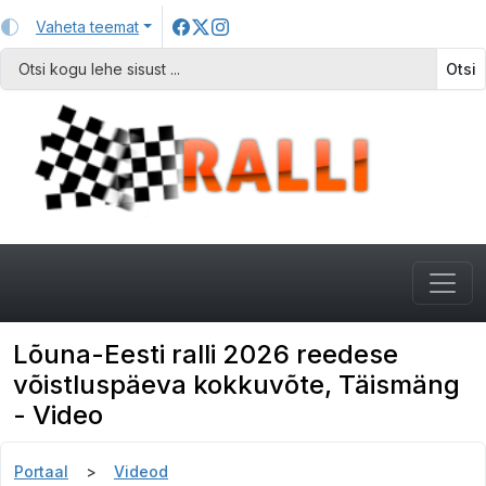
Vaheta teemat
Otsi
Lõuna-Eesti ralli 2026 reedese
võistluspäeva kokkuvõte, Täismäng
- Video
Portaal
Videod