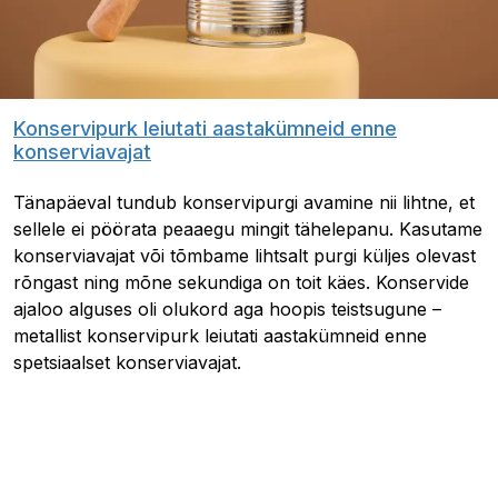
Konservipurk leiutati aastakümneid enne
konserviavajat
Tänapäeval tundub konservipurgi avamine nii lihtne, et
sellele ei pöörata peaaegu mingit tähelepanu. Kasutame
konserviavajat või tõmbame lihtsalt purgi küljes olevast
rõngast ning mõne sekundiga on toit käes. Konservide
ajaloo alguses oli olukord aga hoopis teistsugune –
metallist konservipurk leiutati aastakümneid enne
spetsiaalset konserviavajat.