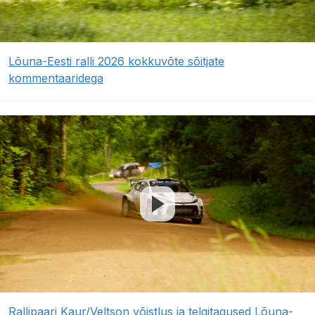
Lõuna-Eesti ralli 2026 kokkuvõte sõitjate
kommentaaridega
Rallipaari Kaur/Veltson võistlus ja telgitagused Lõuna-