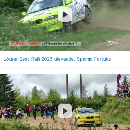
Lõuna-Eesti Ralli 2026 ülevaade, Spainja Fartuks