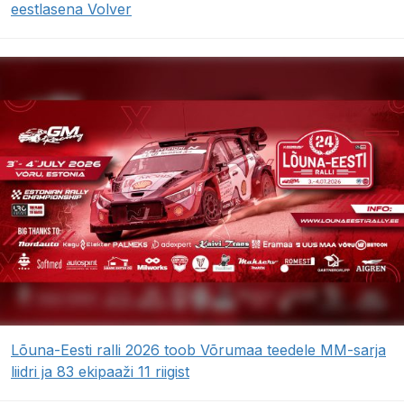
eestlasena Volver
Lõuna-Eesti ralli 2026 toob Võrumaa teedele MM-sarja
liidri ja 83 ekipaaži 11 riigist