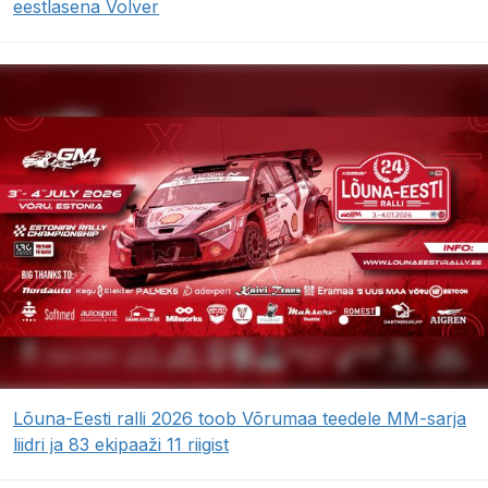
eestlasena Volver
Lõuna-Eesti ralli 2026 toob Võrumaa teedele MM-sarja
liidri ja 83 ekipaaži 11 riigist