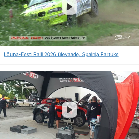
Lõuna-Eesti Ralli 2026 ülevaade, Spainja Fartuks