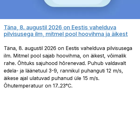
Täna, 8. augustil 2026 on Eestis vahelduva
pilvisusega ilm, mitmel pool hoovihma ja äikest
Täna, 8. augustil 2026 on Eestis vahelduva pilvisusega
ilm. Mitmel pool sajab hoovihma, on äikest, võimalik
rahe. Õhtuks sajuhood hõrenevad. Puhub valdavalt
edela- ja läänetuul 3-9, rannikul puhanguti 12 m/s,
äikese ajal ulatuvad puhanud üle 15 m/s.
Õhutemperatuur on 17..23°C.