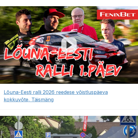
Lõuna-Eesti ralli 2026 reedese võistluspäeva
kokkuvõte, Täismäng