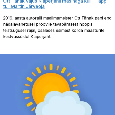
Ott Tänak vajus Klaperjahil masinaga külili – appi
tuli Martin Järveoja
2019. aasta autoralli maailmameister Ott Tänak pani end
nädalavahetusel proovile tavapärasest hoopis
teistsugusel rajal, osaledes esimest korda maasturite
kestvussõidul Klaperjaht.