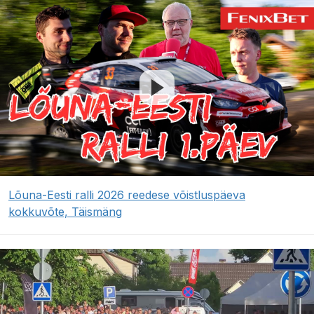
Lõuna-Eesti ralli 2026 reedese võistluspäeva
kokkuvõte, Täismäng