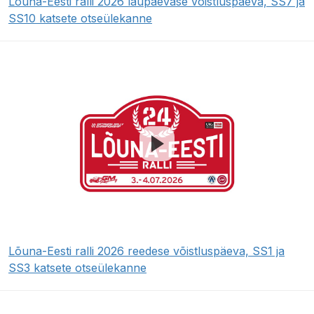
Lõuna-Eesti ralli 2026 laupäevase võistluspäeva, SS7 ja
SS10 katsete otseülekanne
Lõuna-Eesti ralli 2026 reedese võistluspäeva, SS1 ja
SS3 katsete otseülekanne