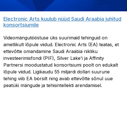
Electronic Arts kuulub nüüd Saudi Araabia juhitud
konsortsiumile
Videomängutööstuse üks suurimaid tehinguid on
ametlikult lõpule viidud. Electronic Arts (EA) teatas, et
ettevõtte omandamine Saudi Araabia riikliku
investeerimisfondi (PIF), Silver Lake'i ja Affinity
Partnersi moodustatud konsortsiumi poolt on edukalt
lõpule viidud. Ligikaudu 55 miljardi dollari suurune
tehing viib EA börsilt ning avab ettevõtte sõnul uue
peatüki mängude ja tehisintellekti arendamisel.