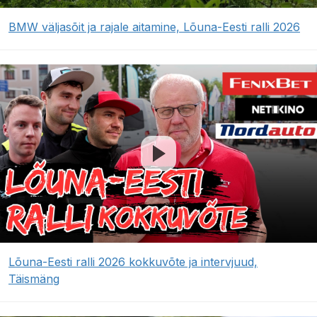
BMW väljasõit ja rajale aitamine, Lõuna-Eesti ralli 2026
Lõuna-Eesti ralli 2026 kokkuvõte ja intervjuud,
Täismäng