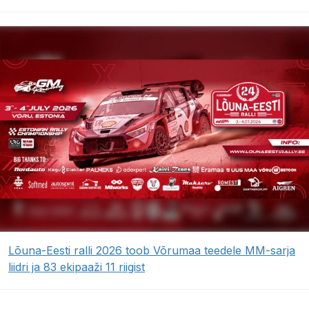
Lõuna-Eesti ralli 2026 toob Võrumaa teedele MM-sarja
liidri ja 83 ekipaaži 11 riigist