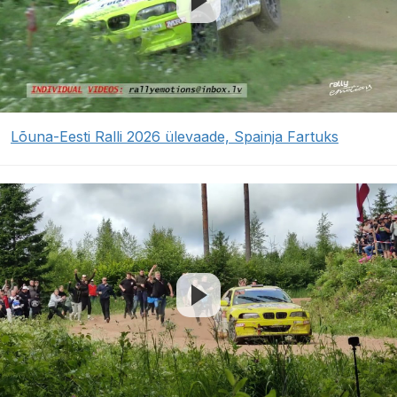
Lõuna-Eesti Ralli 2026 ülevaade, Spainja Fartuks