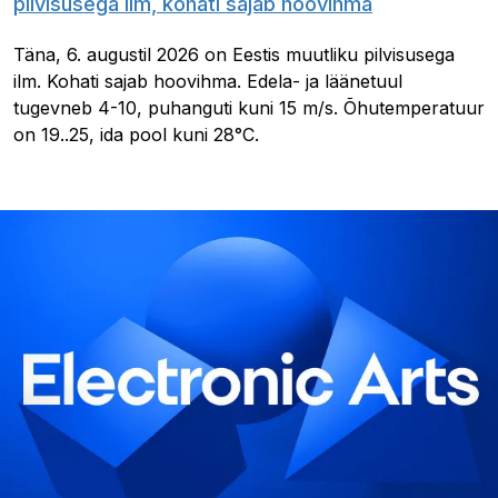
pilvisusega ilm, kohati sajab hoovihma
Täna, 6. augustil 2026 on Eestis muutliku pilvisusega
ilm. Kohati sajab hoovihma. Edela- ja läänetuul
tugevneb 4-10, puhanguti kuni 15 m/s. Õhutemperatuur
on 19..25, ida pool kuni 28°C.