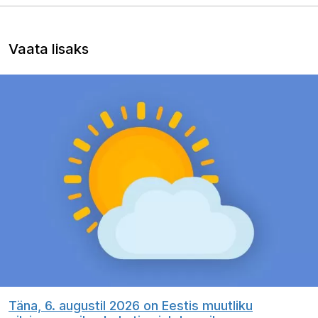
Vaata lisaks
Täna, 6. augustil 2026 on Eestis muutliku