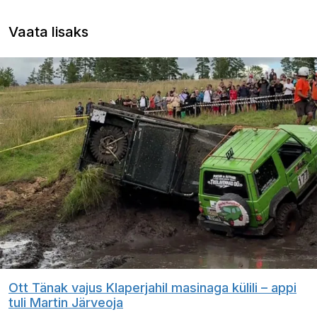
Vaata lisaks
Ott Tänak vajus Klaperjahil masinaga külili – appi
tuli Martin Järveoja