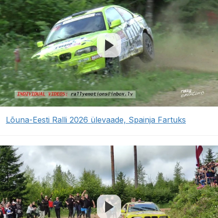
Lõuna-Eesti Ralli 2026 ülevaade, Spainja Fartuks