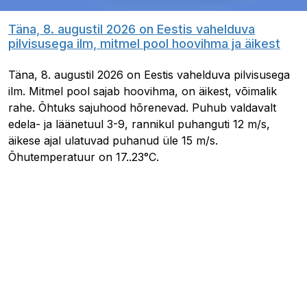
Täna, 8. augustil 2026 on Eestis vahelduva
pilvisusega ilm, mitmel pool hoovihma ja äikest
Täna, 8. augustil 2026 on Eestis vahelduva pilvisusega
ilm. Mitmel pool sajab hoovihma, on äikest, võimalik
rahe. Õhtuks sajuhood hõrenevad. Puhub valdavalt
edela- ja läänetuul 3-9, rannikul puhanguti 12 m/s,
äikese ajal ulatuvad puhanud üle 15 m/s.
Õhutemperatuur on 17..23°C.