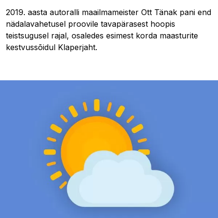
2019. aasta autoralli maailmameister Ott Tänak pani end
nädalavahetusel proovile tavapärasest hoopis
teistsugusel rajal, osaledes esimest korda maasturite
kestvussõidul Klaperjaht.