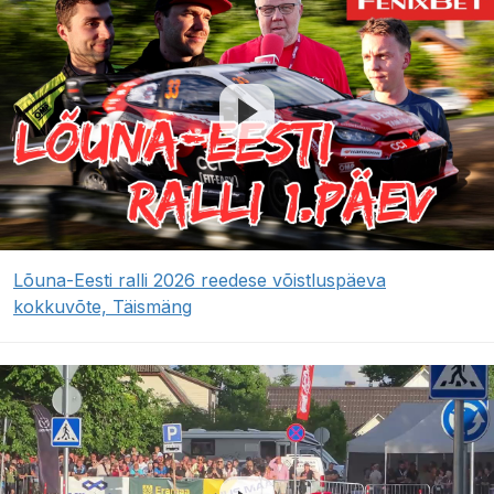
Lõuna-Eesti ralli 2026 reedese võistluspäeva
kokkuvõte, Täismäng