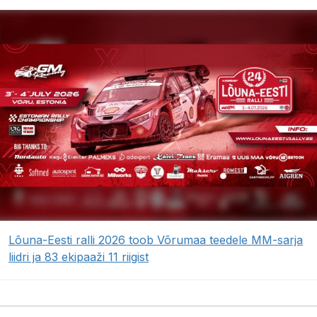
Lõuna-Eesti ralli 2026 toob Võrumaa teedele MM-sarja
liidri ja 83 ekipaaži 11 riigist