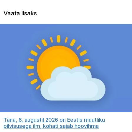
Vaata lisaks
Täna, 6. augustil 2026 on Eestis muutliku
pilvisusega ilm, kohati sajab hoovihma