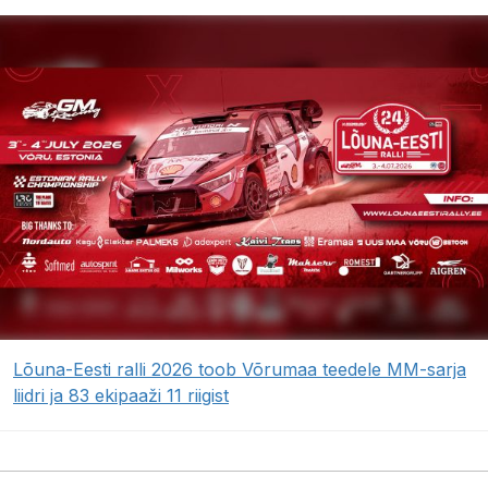
Lõuna-Eesti ralli 2026 toob Võrumaa teedele MM-sarja
liidri ja 83 ekipaaži 11 riigist