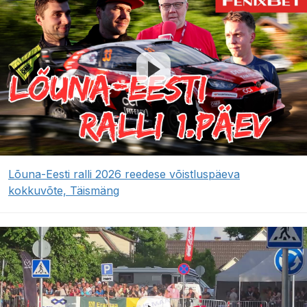
Lõuna-Eesti ralli 2026 reedese võistluspäeva
kokkuvõte, Täismäng