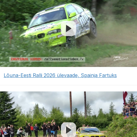
Lõuna-Eesti Ralli 2026 ülevaade, Spainja Fartuks