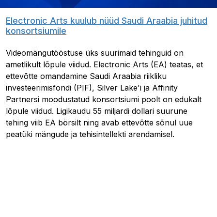
Electronic Arts kuulub nüüd Saudi Araabia juhitud
konsortsiumile
Videomängutööstuse üks suurimaid tehinguid on
ametlikult lõpule viidud. Electronic Arts (EA) teatas, et
ettevõtte omandamine Saudi Araabia riikliku
investeerimisfondi (PIF), Silver Lake'i ja Affinity
Partnersi moodustatud konsortsiumi poolt on edukalt
lõpule viidud. Ligikaudu 55 miljardi dollari suurune
tehing viib EA börsilt ning avab ettevõtte sõnul uue
peatüki mängude ja tehisintellekti arendamisel.