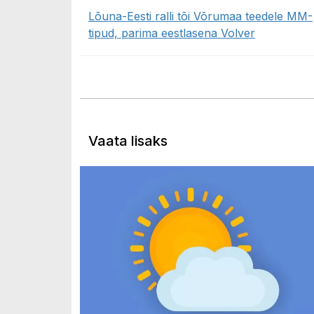
Lõuna-Eesti ralli tõi Võrumaa teedele MM-
tipud, parima eestlasena Volver
Vaata lisaks