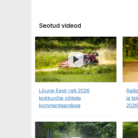
Seotud videod
Lõuna-Eesti ralli 2026
Ralli
kokkuvõte sõitjate
ja te
kommentaaridega
2026