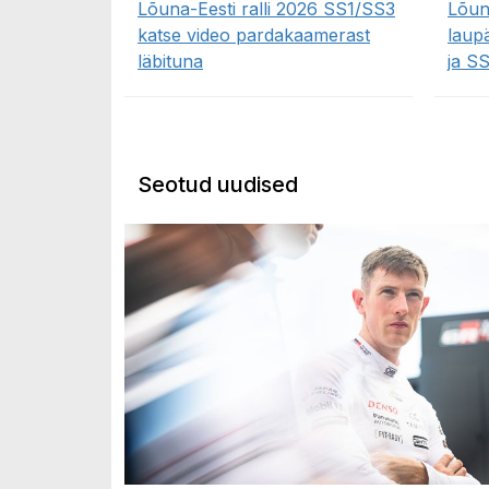
Lõuna-Eesti ralli 2026 SS1/SS3
Lõuna
katse video pardakaamerast
laup
läbituna
ja S
Seotud uudised