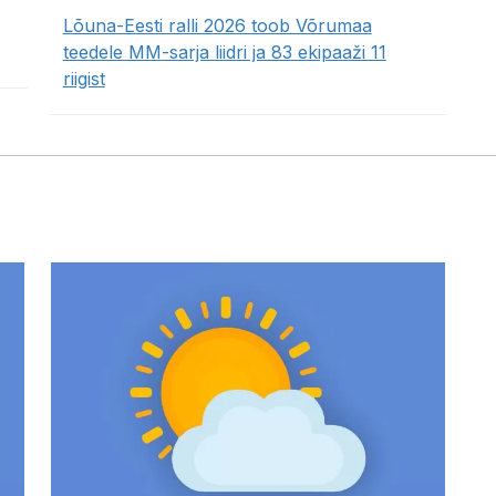
Lõuna-Eesti ralli 2026 toob Võrumaa
teedele MM-sarja liidri ja 83 ekipaaži 11
riigist