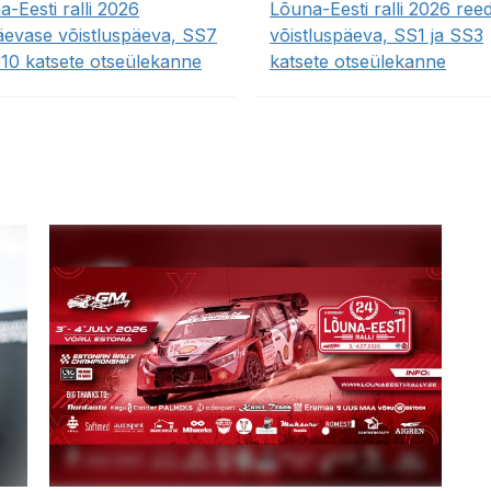
-Eesti ralli 2026
Lõuna-Eesti ralli 2026 ree
äevase võistluspäeva, SS7
võistluspäeva, SS1 ja SS3
S10 katsete otseülekanne
katsete otseülekanne