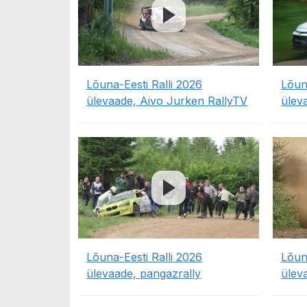
Lõuna-Eesti Ralli 2026
Lõun
ülevaade, Aivo Jurken RallyTV
üleva
Lõuna-Eesti Ralli 2026
Lõun
ülevaade, pangazrally
ülev