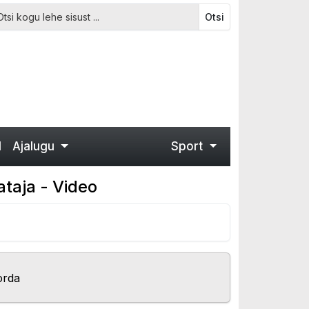
Otsi
d
Ajalugu
Sport
taja - Video
orda