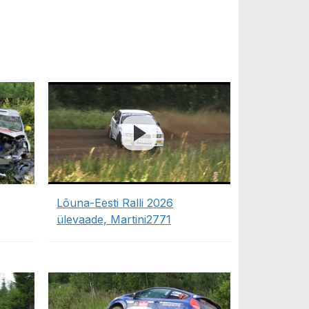
Lõuna-Eesti Ralli 2026
ülevaade, Martini2771