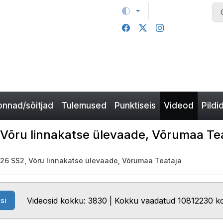
nnad/sõitjad
Tulemused
Punktiseis
Videod
Pildi
 Võru linnakatse ülevaade, Võrumaa Tea
2026 SS2, Võru linnakatse ülevaade, Võrumaa Teataja
Videosid kokku: 3830 | Kokku vaadatud 10812230 k
si