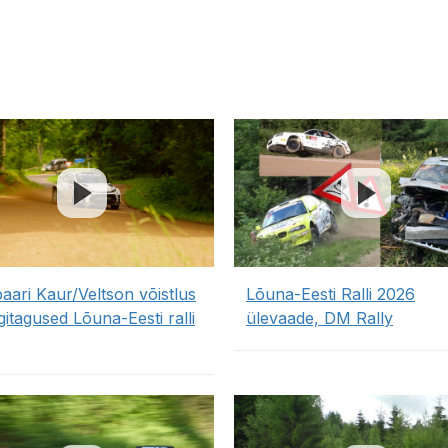
paari Kaur/Veltson võistlus
Lõuna-Eesti Ralli 2026
lgitagused Lõuna-Eesti ralli
ülevaade, DM Rally