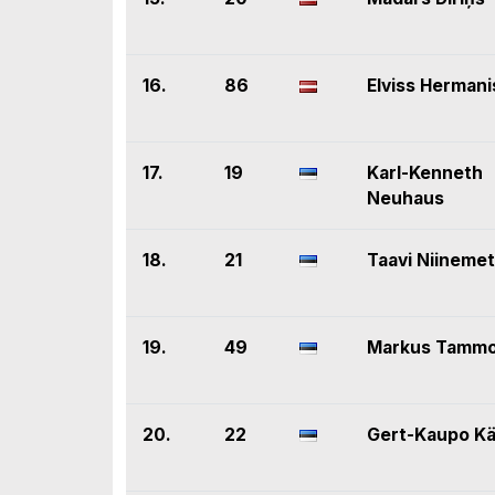
16.
86
Elviss Hermani
17.
19
Karl-Kenneth
Neuhaus
18.
21
Taavi Niineme
19.
49
Markus Tammo
20.
22
Gert-Kaupo K