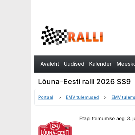
Avaleht
Uudised
Kalender
Meesko
Lõuna-Eesti ralli 2026 SS9
Portaal
EMV tulemused
EMV tulem
Etapi toimumise aeg: 3. juu