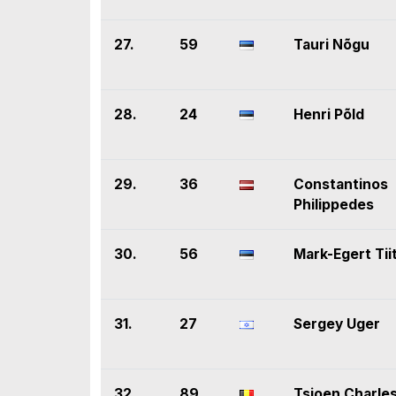
27.
59
Tauri Nõgu
28.
24
Henri Põld
29.
36
Constantinos
Philippedes
30.
56
Mark-Egert Tii
31.
27
Sergey Uger
32.
89
Tsjoen Charle