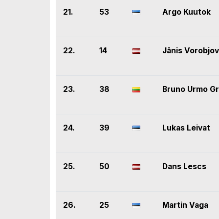
21.
53
Argo Kuutok
22.
14
Jānis Vorobjo
23.
38
Bruno Urmo G
24.
39
Lukas Leivat
25.
50
Dans Lescs
26.
25
Martin Vaga