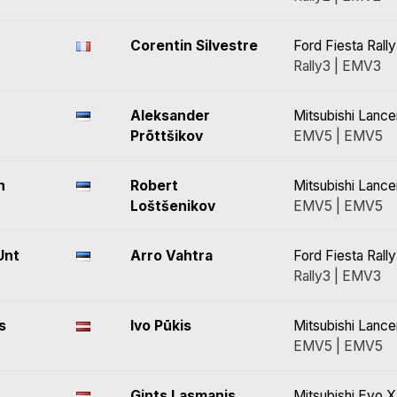
Corentin Silvestre
Ford Fiesta Rall
Rally3 | EMV3
Aleksander
Mitsubishi Lance
Prõttšikov
EMV5 | EMV5
n
Robert
Mitsubishi Lance
Loštšenikov
EMV5 | EMV5
Unt
Arro Vahtra
Ford Fiesta Rall
Rally3 | EMV3
s
Ivo Pūkis
Mitsubishi Lance
EMV5 | EMV5
Gints Lasmanis
Mitsubishi Evo X