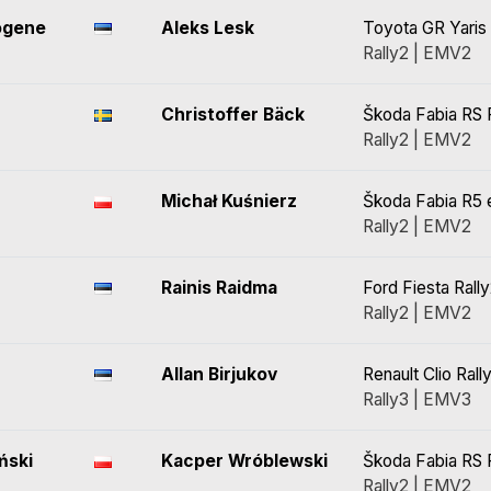
õgene
Aleks Lesk
Toyota GR Yaris 
Rally2 | EMV2
Christoffer Bäck
Škoda Fabia RS 
Rally2 | EMV2
Michał Kuśnierz
Škoda Fabia R5 
Rally2 | EMV2
Rainis Raidma
Ford Fiesta Rall
Rally2 | EMV2
Allan Birjukov
Renault Clio Rall
Rally3 | EMV3
ński
Kacper Wróblewski
Škoda Fabia RS 
Rally2 | EMV2