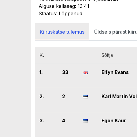
Alguse kellaaeg: 13:41
Staatus: Lõppenud
Kiiruskatse tulemus
Üldseis pärast kiir
K.
Sõitja
1.
33
Elfyn Evans
2.
2
Karl Martin Vo
3.
4
Egon Kaur