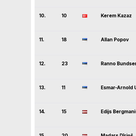
10.
10
Kerem Kazaz
11.
18
Allan Popov
12.
23
Ranno Bundse
13.
11
Esmar-Arnold 
14.
15
Edijs Bergmani
15.
20
Madars Dīriņš