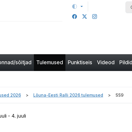
nnad/sõitjad
Tulemused
Punktiseis
Videod
Pildi
used 2026
Lõuna-Eesti Ralli 2026 tulemused
SS9
li - 4. juuli