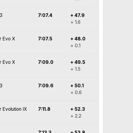
y3
7:07.4
+ 47.9
+ 1.6
r Evo X
7:07.5
+ 48.0
+ 0.1
r Evo X
7:09.0
+ 49.5
+ 1.5
y3
7:09.6
+ 50.1
+ 0.6
r Evolution IX
7:11.8
+ 52.3
+ 2.2
7:13.3
+ 53.8