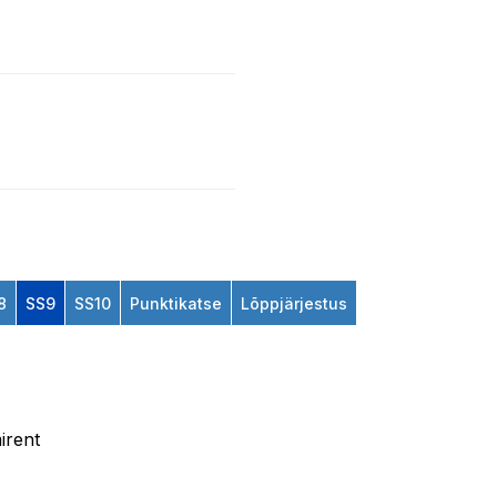
8
SS9
SS10
Punktikatse
Lõppjärjestus
irent