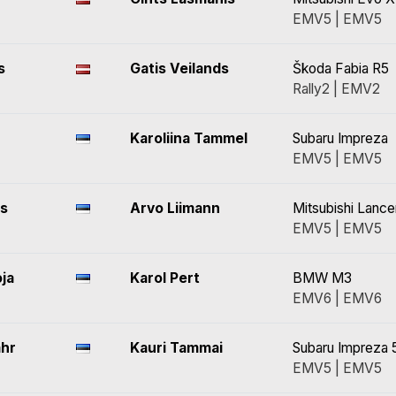
EMV5 | EMV5
s
Gatis Veilands
Škoda Fabia R5
Rally2 | EMV2
Karoliina Tammel
Subaru Impreza
EMV5 | EMV5
ts
Arvo Liimann
Mitsubishi Lanc
EMV5 | EMV5
ja
Karol Pert
BMW M3
EMV6 | EMV6
ähr
Kauri Tammai
Subaru Impreza 
EMV5 | EMV5