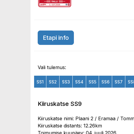
Etapi info
Vali tulemus:
SS1
SS2
SS3
SS4
SS5
SS6
SS7
SS
Kiiruskatse SS9
Kiiruskatse nimi: Plaani 2 / Eramaa / Tomm
Kiiruskatse distants: 12.26km
Toimumise kuupäev: 04. juuli 2026