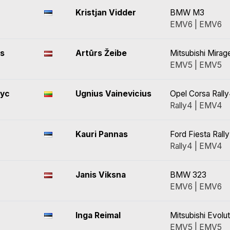
Kristjan Vidder
BMW M3
EMV6 | EMV6
vs
Artūrs Žeibe
Mitsubishi Mirag
EMV5 | EMV5
ryc
Ugnius Vainevicius
Opel Corsa Rall
Rally4 | EMV4
Kauri Pannas
Ford Fiesta Rall
Rally4 | EMV4
Janis Viksna
BMW 323
EMV6 | EMV6
Inga Reimal
Mitsubishi Evolut
EMV5 | EMV5