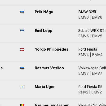
Priit Nõgu
BMW 325i
EMV6 | EMV6
Emil Lepp
Subaru WRX STI
EMV5 | EMV5
Yorgo Philippedes
Ford Fiesta
EMV4 | EMV4
ts
Rasmus Vesiloo
Volkswagen Golf
EMV7 | EMV7
Maria Uger
Ford Fiesta R5
Rally2 | EMV2
s
Vermeulen Jasper
Renault Clio Rall