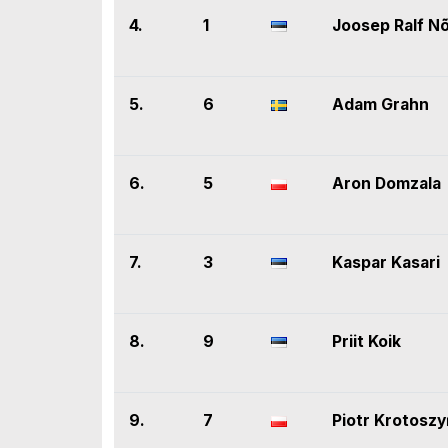
4.
1
Joosep Ralf N
5.
6
Adam Grahn
6.
5
Aron Domzala
7.
3
Kaspar Kasari
8.
9
Priit Koik
9.
7
Piotr Krotoszy