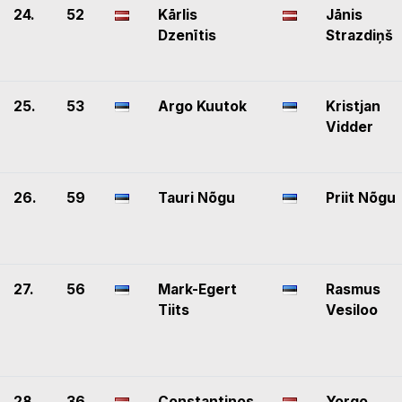
24.
52
Kārlis
Jānis
Dzenītis
Strazdiņš
25.
53
Argo Kuutok
Kristjan
Vidder
26.
59
Tauri Nõgu
Priit Nõgu
27.
56
Mark-Egert
Rasmus
Tiits
Vesiloo
28.
36
Constantinos
Yorgo