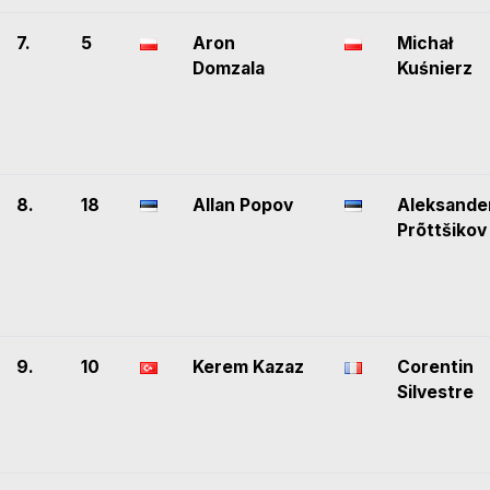
7.
5
Aron
Michał
Domzala
Kuśnierz
8.
18
Allan Popov
Aleksande
Prõttšikov
9.
10
Kerem Kazaz
Corentin
Silvestre