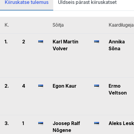
Kiiruskatse tulemus
Üldseis pärast kiiruskatset
K.
Sõitja
Kaardilugeja
1.
2
Karl Martin
Annika
Volver
Sõna
2.
4
Egon Kaur
Ermo
Veltson
3.
1
Joosep Ralf
Aleks Lesk
Nõgene