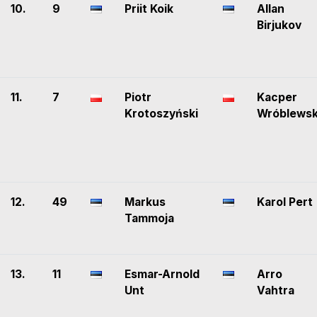
10.
9
Priit Koik
Allan
Birjukov
11.
7
Piotr
Kacper
Krotoszyński
Wróblewsk
12.
49
Markus
Karol Pert
Tammoja
13.
11
Esmar-Arnold
Arro
Unt
Vahtra