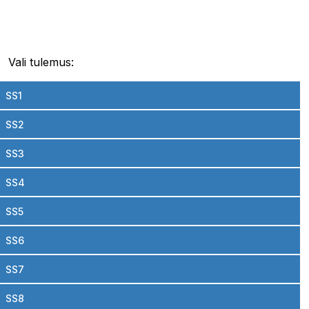
Vali tulemus:
SS1
SS2
SS3
SS4
SS5
SS6
SS7
SS8