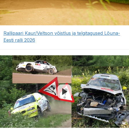
Rallipaari Kaur/Veltson võistlus ja telgitagused Lõuna-
Eesti ralli 2026