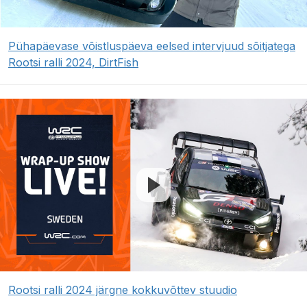
Pühapäevase võistluspäeva eelsed intervjuud sõitjatega
Rootsi ralli 2024, DirtFish
Rootsi ralli 2024 järgne kokkuvõttev stuudio