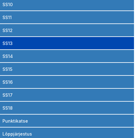
SS10
SS11
SS12
SS13
SS14
SS15
SS16
SS17
SS18
Punktikatse
Lõppjärjestus