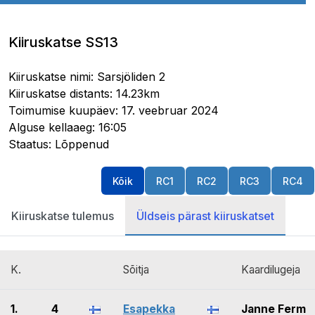
Kiiruskatse SS13
Kiiruskatse nimi: Sarsjöliden 2
Kiiruskatse distants: 14.23km
Toimumise kuupäev: 17. veebruar 2024
Alguse kellaaeg: 16:05
Staatus: Lõppenud
Kõik
RC1
RC2
RC3
RC4
Kiiruskatse tulemus
Üldseis pärast kiiruskatset
K.
Sõitja
Kaardilugeja
1.
4
Esapekka
Janne Ferm