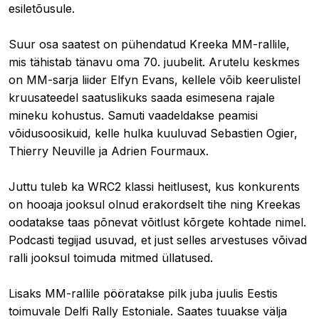
esiletõusule.
Suur osa saatest on pühendatud Kreeka MM-rallile,
mis tähistab tänavu oma 70. juubelit. Arutelu keskmes
on MM-sarja liider Elfyn Evans, kellele võib keerulistel
kruusateedel saatuslikuks saada esimesena rajale
mineku kohustus. Samuti vaadeldakse peamisi
võidusoosikuid, kelle hulka kuuluvad Sebastien Ogier,
Thierry Neuville ja Adrien Fourmaux.
Juttu tuleb ka WRC2 klassi heitlusest, kus konkurents
on hooaja jooksul olnud erakordselt tihe ning Kreekas
oodatakse taas põnevat võitlust kõrgete kohtade nimel.
Podcasti tegijad usuvad, et just selles arvestuses võivad
ralli jooksul toimuda mitmed üllatused.
Lisaks MM-rallile pööratakse pilk juba juulis Eestis
toimuvale Delfi Rally Estoniale. Saates tuuakse välja