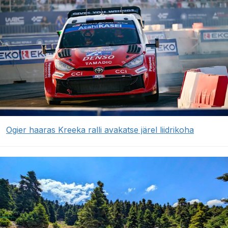
Ogier haaras Kreeka ralli avakatse järel liidrikoha