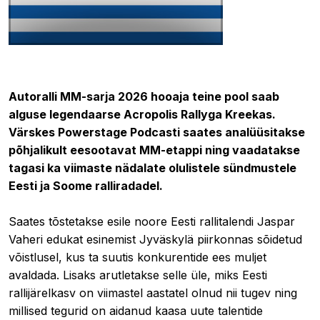
23.06.2026 10:44
Autoralli MM-sarja 2026 hooaja teine pool saab
alguse legendaarse Acropolis Rallyga Kreekas.
Värskes Powerstage Podcasti saates analüüsitakse
põhjalikult eesootavat MM-etappi ning vaadatakse
tagasi ka viimaste nädalate olulistele sündmustele
Eesti ja Soome ralliradadel.
Saates tõstetakse esile noore Eesti rallitalendi Jaspar
Vaheri edukat esinemist Jyväskylä piirkonnas sõidetud
võistlusel, kus ta suutis konkurentide ees muljet
avaldada. Lisaks arutletakse selle üle, miks Eesti
rallijärelkasv on viimastel aastatel olnud nii tugev ning
millised tegurid on aidanud kaasa uute talentide