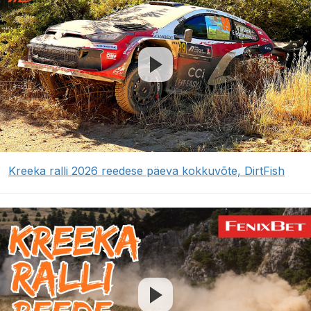
Kreeka ralli 2026 reedese päeva kokkuvõte, DirtFish