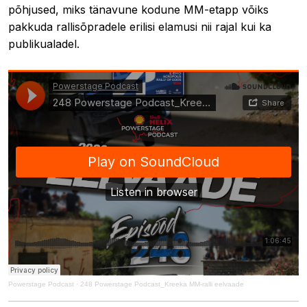
põhjused, miks tänavune kodune MM-etapp võiks
pakkuda rallisõpradele erilisi elamusi nii rajal kui ka
publikualadel.
Powerstage Podcast
·
248 Powerstage Podcast_Kreeka MM-ralli eelvaade