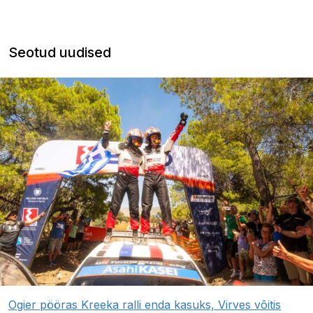
Seotud uudised
Ogier pööras Kreeka ralli enda kasuks, Virves võitis