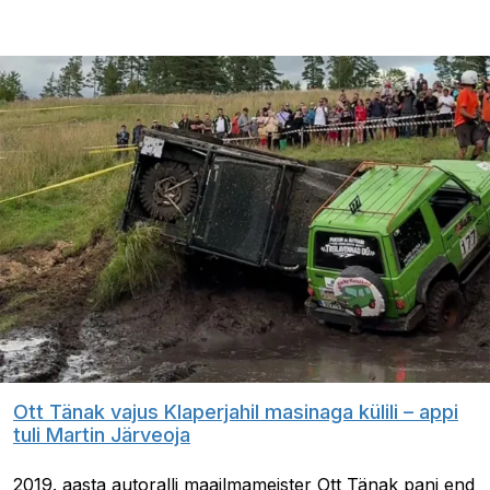
Ott Tänak vajus Klaperjahil masinaga külili – appi
tuli Martin Järveoja
2019. aasta autoralli maailmameister Ott Tänak pani end