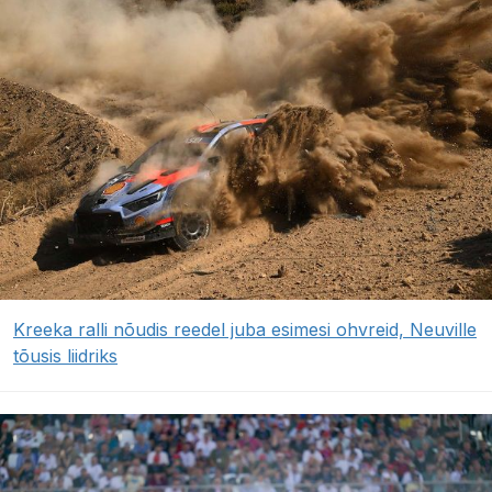
Kreeka ralli nõudis reedel juba esimesi ohvreid, Neuville
tõusis liidriks