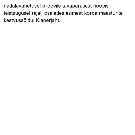
nädalavahetusel proovile tavapärasest hoopis
teistsugusel rajal, osaledes esimest korda maasturite
kestvussõidul Klaperjaht.