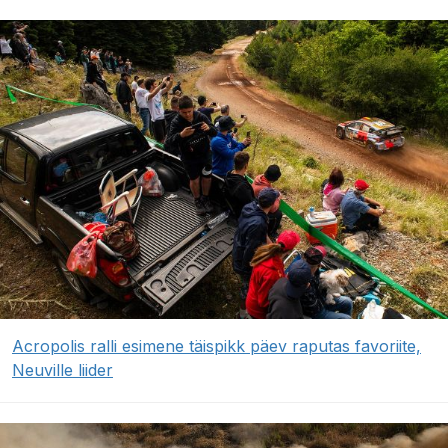
Acropolis ralli esimene täispikk päev raputas favoriite,
Neuville liider