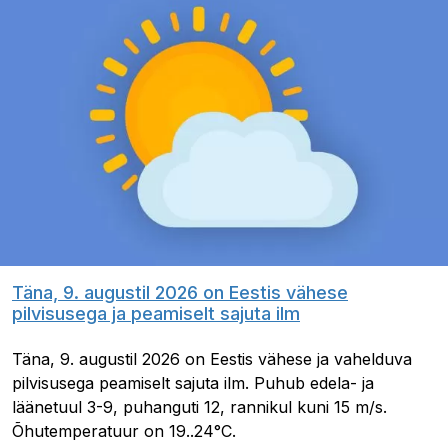
Täna, 9. augustil 2026 on Eestis vähese
pilvisusega ja peamiselt sajuta ilm
Täna, 9. augustil 2026 on Eestis vähese ja vahelduva
pilvisusega peamiselt sajuta ilm. Puhub edela- ja
läänetuul 3-9, puhanguti 12, rannikul kuni 15 m/s.
Õhutemperatuur on 19..24°C.