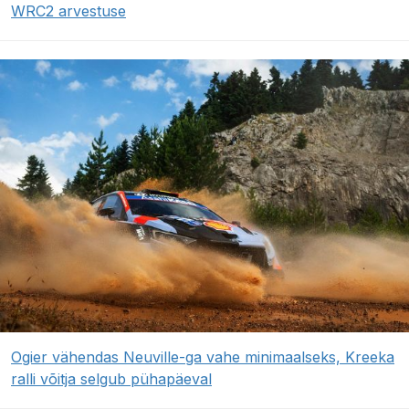
WRC2 arvestuse
Ogier vähendas Neuville-ga vahe minimaalseks, Kreeka
ralli võitja selgub pühapäeval