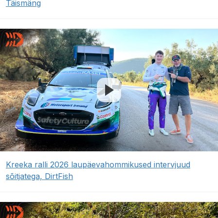
Täismäng
Kreeka ralli 2026 laupäevahommikused intervjuud
sõitjatega, DirtFish