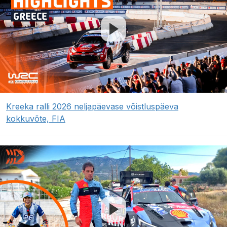
Kreeka ralli 2026 neljapäevase võistluspäeva
kokkuvõte, FIA