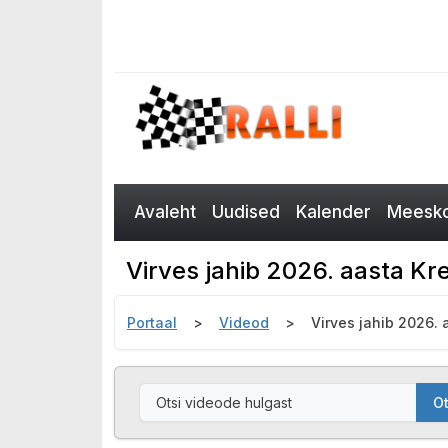
Avaleht
Uudised
Kalender
Meesko
Virves jahib 2026. aasta Kre
Portaal
Videod
Virves jahib 2026. 
Ot