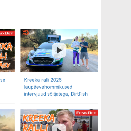
ase
Kreeka ralli 2026
laupäevahommikused
intervjuud sõitjatega, DirtFish