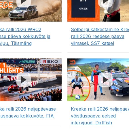
ka ralli 2026 WRC2
Solbergi katkestamine Kre
ese päeva kokkuvõte ja
ralli 2026 reedese päeva
rvjuu, Täismäng
viimasel, SS7 katsel
ka ralli 2026 neljapäevase
Kreeka ralli 2026 neljapäe
tluspäeva kokkuvõte, FIA
võistluspäeva eelsed
intervjuud, DirtFish