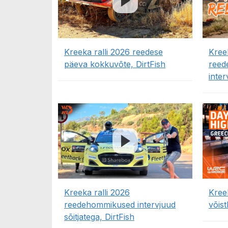
Kreeka ralli 2026 reedese
Kree
päeva kokkuvõte, DirtFish
reed
inte
Kreeka ralli 2026
Kree
reedehommikused intervjuud
võis
sõitjatega, DirtFish