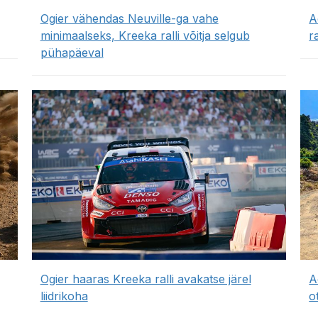
Ogier vähendas Neuville-ga vahe
A
minimaalseks, Kreeka ralli võitja selgub
r
pühapäeval
Ogier haaras Kreeka ralli avakatse järel
A
liidrikoha
o