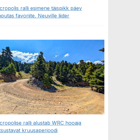
cropolis ralli esimene täispikk päev
aputas favoriite, Neuville liider
cropolise ralli alustab WRC hooaja
tsustavat kruusaperioodi