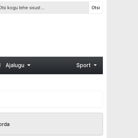
Otsi
d
Ajalugu
Sport
orda