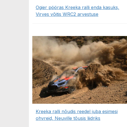
Ogier pööras Kreeka ralli enda kasuks,
Virves võitis WRC2 arvestuse
Kreeka ralli nõudis reedel juba esimesi
ohvreid, Neuville tõusis liidriks