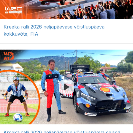
Kreeka ralli 2026 neljapäevase võistluspäeva
kokkuvõte, FIA
Kreeka ralli 2026 neljapäevase võistluspäeva eelsed