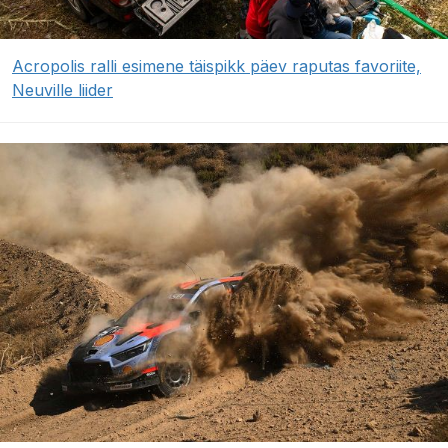
Acropolis ralli esimene täispikk päev raputas favoriite,
Neuville liider