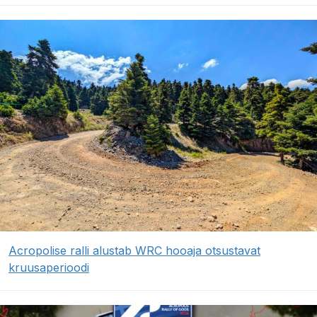
Acropolise ralli alustab WRC hooaja otsustavat
kruusaperioodi