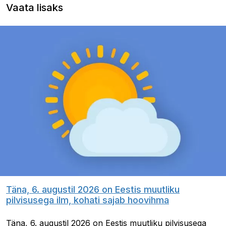
Vaata lisaks
Täna, 6. augustil 2026 on Eestis muutliku
pilvisusega ilm, kohati sajab hoovihma
Täna, 6. augustil 2026 on Eestis muutliku pilvisusega