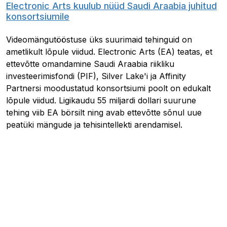
Electronic Arts kuulub nüüd Saudi Araabia juhitud
konsortsiumile
Videomängutööstuse üks suurimaid tehinguid on
ametlikult lõpule viidud. Electronic Arts (EA) teatas, et
ettevõtte omandamine Saudi Araabia riikliku
investeerimisfondi (PIF), Silver Lake'i ja Affinity
Partnersi moodustatud konsortsiumi poolt on edukalt
lõpule viidud. Ligikaudu 55 miljardi dollari suurune
tehing viib EA börsilt ning avab ettevõtte sõnul uue
peatüki mängude ja tehisintellekti arendamisel.