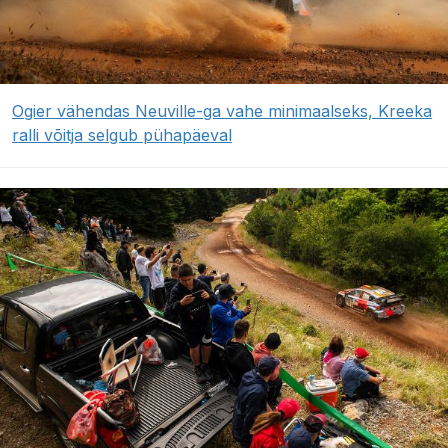
Ogier vähendas Neuville-ga vahe minimaalseks, Kreeka
ralli võitja selgub pühapäeval