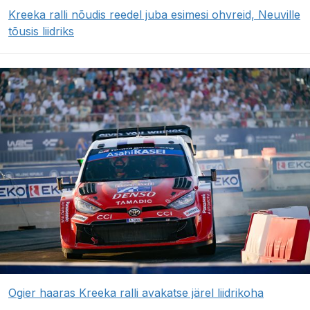
Kreeka ralli nõudis reedel juba esimesi ohvreid, Neuville
tõusis liidriks
Ogier haaras Kreeka ralli avakatse järel liidrikoha