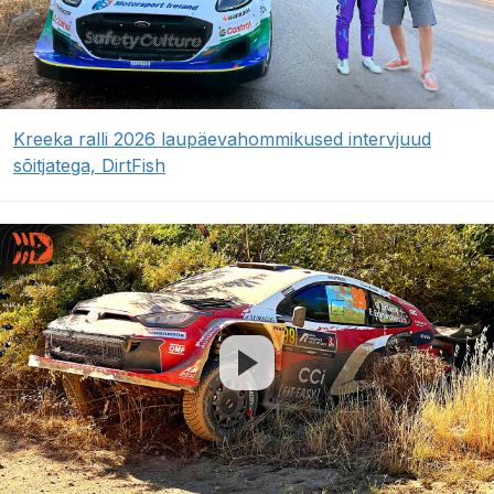
Kreeka ralli 2026 laupäevahommikused intervjuud
sõitjatega, DirtFish