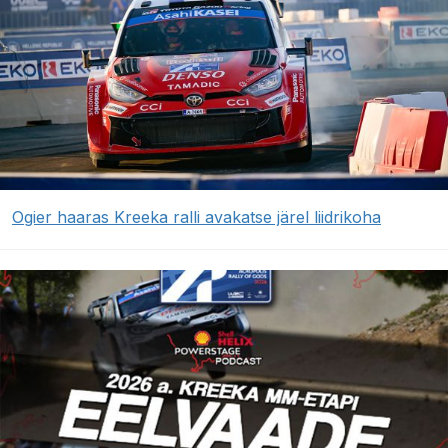
Ogier haaras Kreeka ralli avakatse järel liidrikoha