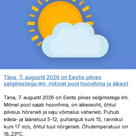
Täna, 7. augustil 2026 on Eestis pilves
selgimistega ilm, mitmel pool hoovihma ja äikest
Täna, 7. augustil 2026 on Eestis pilves selgimistega ilm.
Mitmel pool sajab hoovihma, on äikeseoht, õhtul
pilvisus hõreneb ja saju võimalus väheneb. Puhub
edela- ja läänetuul 5-12, puhanguti kuni 15, rannikul
kuni 17 m/s, õhtul tuul nõrgeneb. Õhutemperatuur on
18..23°C.