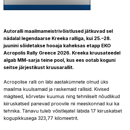
24.06.2026 19:42
Autoralli maailmameistrivõistlused jätkuvad sel
nädalal legendaarse Kreeka ralliga, kui 25.–28.
juunini sõidetakse hooaja kaheksas etapp EKO
Acropolis Rally Greece 2026. Kreeka kruusateedel
algab MM-sarja teine pool, kus ees ootab koguni
seitse järjestikust kruusarallit.
Acropolise ralli on läbi aastakümnete olnud üks
maailma kuulsamaid ja raskemaid rallisid. Kivised
mägiteed, kõrvetav kuumus ning tehniliselt nõudlikud
kiiruskatsed panevad proovile nii meeskonnad kui ka
tehnika. Tänavu tuleb võistlejatel läbida 17 kiiruskatset
kogupikkusega 323,77 kilomeetrit.