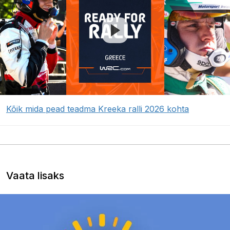
Kõik mida pead teadma Kreeka ralli 2026 kohta
Vaata lisaks