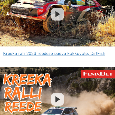
Kreeka ralli 2026 reedese päeva kokkuvõte, DirtFish