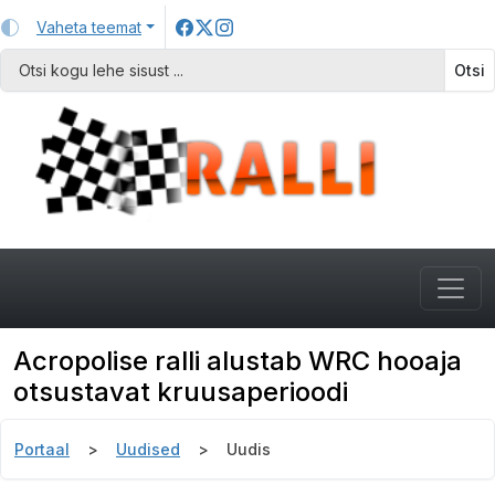
Vaheta teemat
Otsi
Acropolise ralli alustab WRC hooaja
otsustavat kruusaperioodi
Portaal
Uudised
Uudis