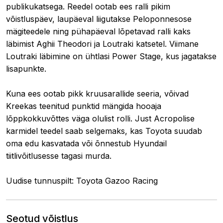
publikukatsega. Reedel ootab ees ralli pikim
võistluspäev, laupäeval liigutakse Peloponnesose
mägiteedele ning pühapäeval lõpetavad ralli kaks
läbimist Aghii Theodori ja Loutraki katsetel. Viimane
Loutraki läbimine on ühtlasi Power Stage, kus jagatakse
lisapunkte.
Kuna ees ootab pikk kruusarallide seeria, võivad
Kreekas teenitud punktid mängida hooaja
lõppkokkuvõttes väga olulist rolli. Just Acropolise
karmidel teedel saab selgemaks, kas Toyota suudab
oma edu kasvatada või õnnestub Hyundail
tiitlivõitlusesse tagasi murda.
Uudise tunnuspilt: Toyota Gazoo Racing
Seotud võistlus