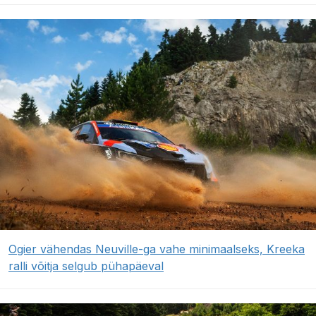
Ogier vähendas Neuville-ga vahe minimaalseks, Kreeka
ralli võitja selgub pühapäeval