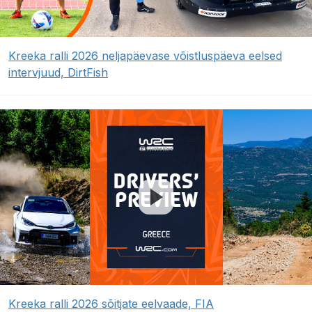
Kreeka ralli 2026 neljapäevase võistluspäeva eelsed
intervjuud, DirtFish
Kreeka ralli 2026 sõitjate eelvaade, FIA