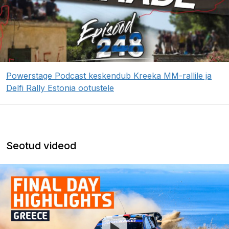
Powerstage Podcast keskendub Kreeka MM-rallile ja
Delfi Rally Estonia ootustele
Seotud videod