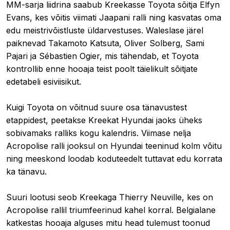
MM-sarja liidrina saabub Kreekasse Toyota sõitja Elfyn
Evans, kes võitis viimati Jaapani ralli ning kasvatas oma
edu meistrivõistluste üldarvestuses. Waleslase järel
paiknevad Takamoto Katsuta, Oliver Solberg, Sami
Pajari ja Sébastien Ogier, mis tähendab, et Toyota
kontrollib enne hooaja teist poolt täielikult sõitjate
edetabeli esiviisikut.
Kuigi Toyota on võitnud suure osa tänavustest
etappidest, peetakse Kreekat Hyundai jaoks üheks
sobivamaks ralliks kogu kalendris. Viimase nelja
Acropolise ralli jooksul on Hyundai teeninud kolm võitu
ning meeskond loodab koduteedelt tuttavat edu korrata
ka tänavu.
Suuri lootusi seob Kreekaga Thierry Neuville, kes on
Acropolise rallil triumfeerinud kahel korral. Belgialane
katkestas hooaja alguses mitu head tulemust toonud