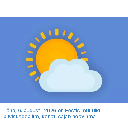
Täna, 6. augustil 2026 on Eestis muutliku
pilvisusega ilm, kohati sajab hoovihma