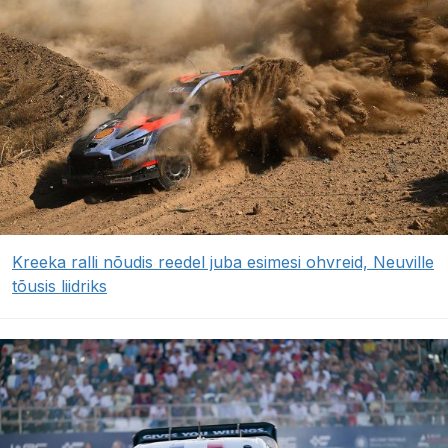
Kreeka ralli nõudis reedel juba esimesi ohvreid, Neuville
tõusis liidriks