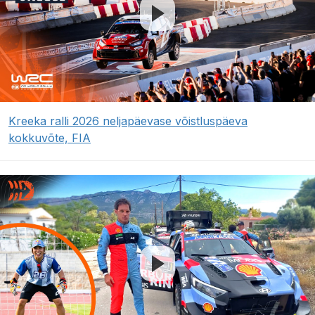
Kreeka ralli 2026 neljapäevase võistluspäeva
kokkuvõte, FIA