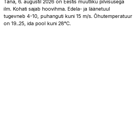
Täna, 6. augustil 2026 on Eestis muutliku pilvisusega
ilm. Kohati sajab hoovihma. Edela- ja läänetuul
tugevneb 4-10, puhanguti kuni 15 m/s. Õhutemperatuur
on 19..25, ida pool kuni 28°C.