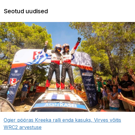
Seotud uudised
Ogier pööras Kreeka ralli enda kasuks, Virves võitis
WRC2 arvestuse