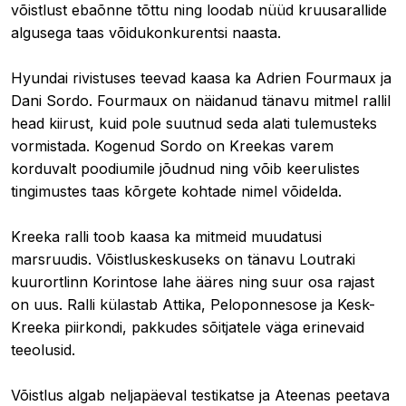
võistlust ebaõnne tõttu ning loodab nüüd kruusarallide
algusega taas võidukonkurentsi naasta.
Hyundai rivistuses teevad kaasa ka Adrien Fourmaux ja
Dani Sordo. Fourmaux on näidanud tänavu mitmel rallil
head kiirust, kuid pole suutnud seda alati tulemusteks
vormistada. Kogenud Sordo on Kreekas varem
korduvalt poodiumile jõudnud ning võib keerulistes
tingimustes taas kõrgete kohtade nimel võidelda.
Kreeka ralli toob kaasa ka mitmeid muudatusi
marsruudis. Võistluskeskuseks on tänavu Loutraki
kuurortlinn Korintose lahe ääres ning suur osa rajast
on uus. Ralli külastab Attika, Peloponnesose ja Kesk-
Kreeka piirkondi, pakkudes sõitjatele väga erinevaid
teeolusid.
Võistlus algab neljapäeval testikatse ja Ateenas peetava