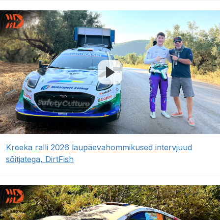
Kreeka ralli 2026 laupäevahommikused intervjuud
sõitjatega, DirtFish