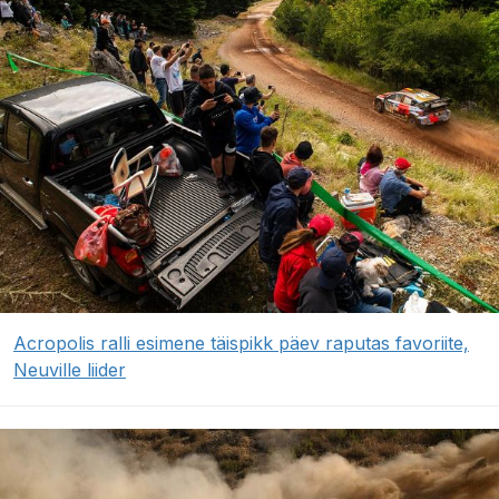
Acropolis ralli esimene täispikk päev raputas favoriite,
Neuville liider