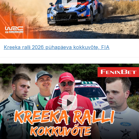
Kreeka ralli 2026 pühapäeva kokkuvõte, FIA